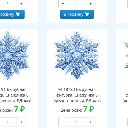
+
−
+
корзину
В корзину
191 Вырубная
М-18190 Вырубная
ка. Снежинка 6
фигурка. Снежинка 5
ф
оронняя, ВД-лак)
(двухсторонняя, ВД-лак)
(д
7
₽
7
₽
а розн:
Цена розн:
+
−
+