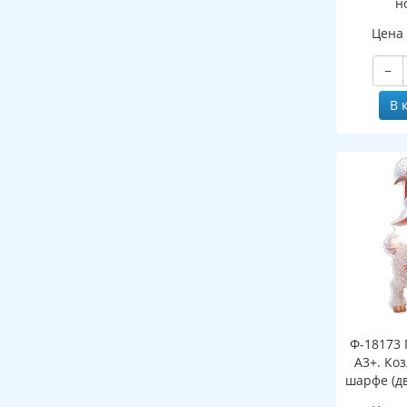
н
(двухст
Цена
−
В 
Ф-18173 
А3+. Ко
шарфе (д