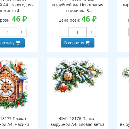
й А4. Новогодняя
вырубной А4. Новогодняя
выр
нежинка 4
снежинка 3
оронний, ВД-лак)
46
₽
(двухсторонний, ВД-лак)
46
₽
(д
 розн:
Цена розн:
+
−
+
корзину
В корзину
18177 Плакат
ФМ1-18176 Плакат
ной А4. Часики
вырубной А4. Еловая ветка
выру