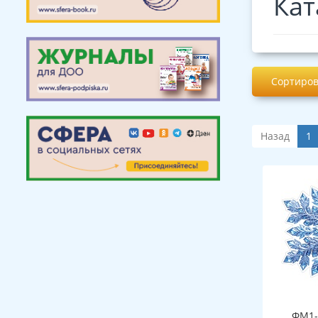
Кат
Сортиров
Назад
1
ФМ1-