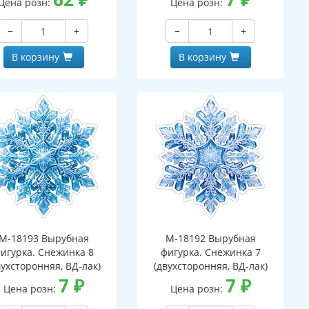
Цена розн:
Цена розн:
−
+
−
+
В корзину
В корзину
М-18193 Вырубная
М-18192 Вырубная
игурка. Снежинка 8
фигурка. Снежинка 7
вухсторонняя, ВД-лак)
(двухсторонняя, ВД-лак)
7
₽
7
₽
Цена розн:
Цена розн: