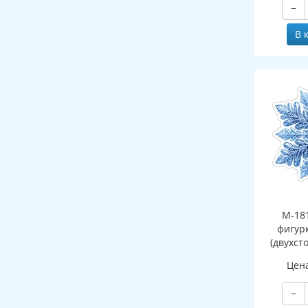
−
В 
М-18
фигур
(двухст
Цен
−