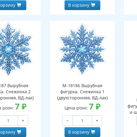
корзину
В корзину
187 Вырубная
М-18186 Вырубная
ка. Снежинка 2
фигурка. Снежинка 1
оронняя, ВД-лак)
(двухсторонняя, ВД-лак)
7
₽
7
₽
фигу
а розн:
Цена розн:
и ш
+
−
+
корзину
В корзину