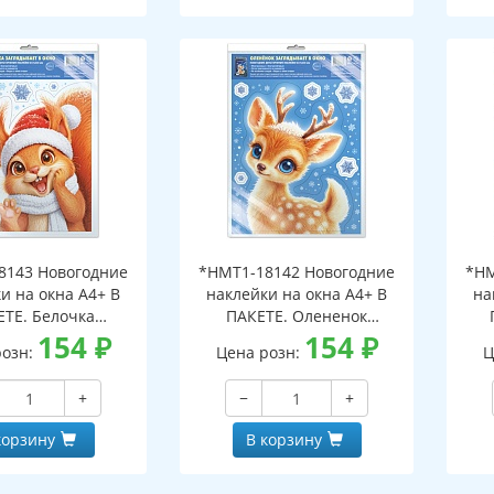
8143 Новогодние
*НМТ1-18142 Новогодние
*НМ
и на окна А4+ В
наклейки на окна А4+ В
на
ЕТЕ. Белочка
ПАКЕТЕ. Олененок
ает в окно (видны
154
₽
заглядывает в окно (видны
154
₽
загл
розн:
Цена розн:
Ц
беих сторон,
с обеих сторон,
горазовые, в
многоразовые, в
+
−
+
альной упаковке,
индивидуальной упаковке,
инд
двесом и клеевым
с европодвесом и клеевым
с е
корзину
В корзину
лапаном)
клапаном)