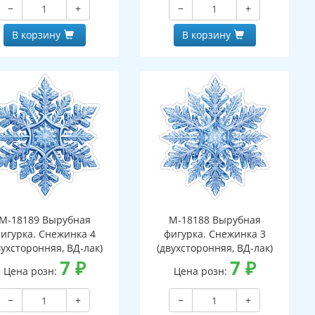
−
+
−
+
В корзину
В корзину
М-18189 Вырубная
М-18188 Вырубная
игурка. Снежинка 4
фигурка. Снежинка 3
вухсторонняя, ВД-лак)
(двухсторонняя, ВД-лак)
7
₽
7
₽
Цена розн:
Цена розн:
−
+
−
+