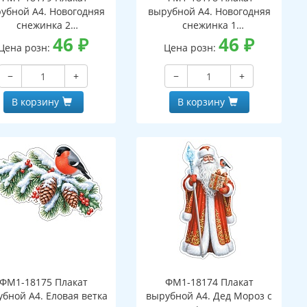
убной А4. Новогодняя
вырубной А4. Новогодняя
снежинка 2
снежинка 1
вухсторонний, ВД-лак)
46
₽
(двухсторонний, ВД-лак)
46
₽
Цена розн:
Цена розн:
−
+
−
+
В корзину
В корзину
ФМ1-18175 Плакат
ФМ1-18174 Плакат
бной А4. Еловая ветка
вырубной А4. Дед Мороз с