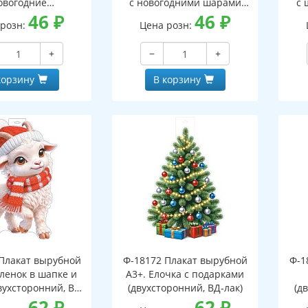
овогодние
с новогодними шарами
с 
оронний, ВД-лак)
46
₽
(двухсторонний, ВД-лак)
46
₽
(д
 розн:
Цена розн:
+
−
+
корзину
В корзину
Плакат вырубной
Ф-18172 Плакат вырубной
Ф-1
зленок в шапке и
А3+. Елочка с подарками
вухсторонний, ВД-
(двухсторонний, ВД-лак)
(д
лак)
62
₽
62
₽