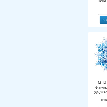
Цена
−
В 
М-18
фигурк
(двухст
Цен