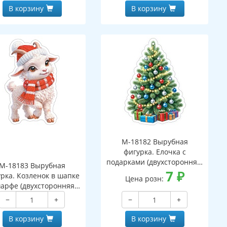
В корзину
В корзину
М-18182 Вырубная
фигурка. Елочка с
подарками (двухсторонняя,
М-18183 Вырубная
ВД-лак)
7
₽
рка. Козленок в шапке
Цена розн:
арфе (двухсторонняя,
ВД-лак)
−
+
−
+
В корзину
В корзину