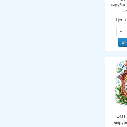
вырубно
с
(двухст
Цена
−
В 
ФМ1-
выруб