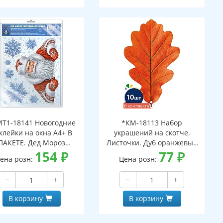
Т1-18141 Новогодние
*КМ-18113 Набор
клейки на окна А4+ В
украшений на скотче.
ПАКЕТЕ. Дед Мороз
Листочки. Дуб оранжевый
ядывает в окно (видны
154
₽
(10 шт. в наборе,
77
₽
ена розн:
Цена розн:
с обеих сторон,
двухсторонняя, ВД-лак)
многоразовые, в
−
+
−
+
ивидуальной упаковке,
вроподвесом и клеевым
В корзину
В корзину
клапаном)