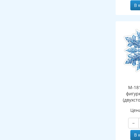
В 
М-18
фигур
(двухст
Цен
−
В 