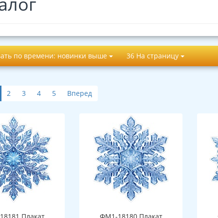
алог
ать по времени: новинки выше
36 На страницу
2
3
4
5
Вперед
18181 Плакат
ФМ1-18180 Плакат