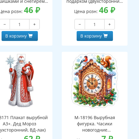
шишками и снегирем
подарком (двухсторонний,
вухсторонний, ВД-лак)
46
₽
ВД-лак)
46
₽
Цена розн:
Цена розн:
−
+
−
+
В корзину
В корзину
8171 Плакат вырубной
М-18196 Вырубная
А3+. Дед Мороз
фигурка. Часики
вухсторонний, ВД-лак)
новогодние
62
₽
(двухсторонняя, ВД-лак)
7
₽