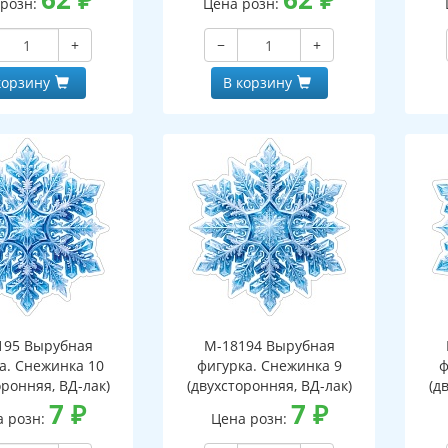
 розн:
Цена розн:
+
−
+
корзину
В корзину
195 Вырубная
М-18194 Вырубная
а. Снежинка 10
фигурка. Снежинка 9
ф
оронняя, ВД-лак)
(двухсторонняя, ВД-лак)
(д
7
₽
7
₽
а розн:
Цена розн: