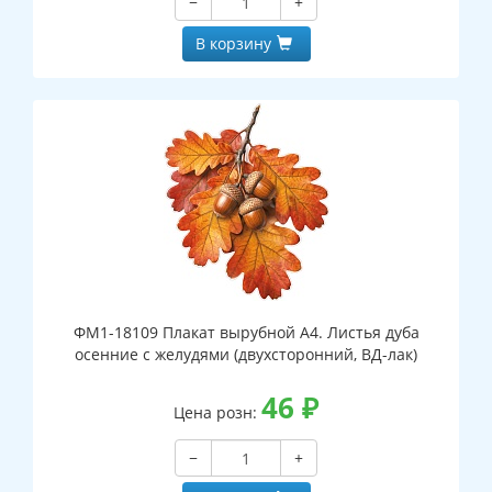
−
+
В корзину
ФМ1-18109 Плакат вырубной А4. Листья дуба
осенние с желудями (двухсторонний, ВД-лак)
46
₽
Цена розн:
−
+