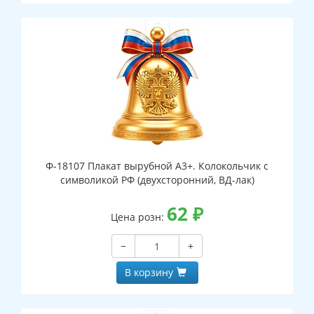
Ф-18107 Плакат вырубной А3+. Колокольчик с
символикой РФ (двухсторонний, ВД-лак)
62
₽
Цена розн:
−
+
В корзину