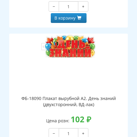
−
+
В корзину
ФБ-18090 Плакат вырубной А2. День знаний
(двухсторонний, ВД-лак)
102
₽
Цена розн:
−
+