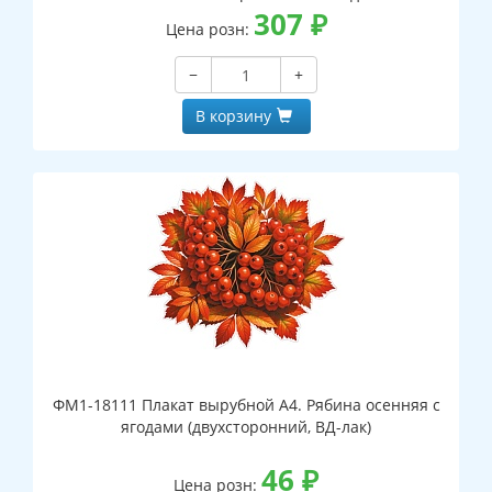
307
₽
Цена розн:
−
+
В корзину
ФМ1-18111 Плакат вырубной А4. Рябина осенняя с
ягодами (двухсторонний, ВД-лак)
46
₽
Цена розн: