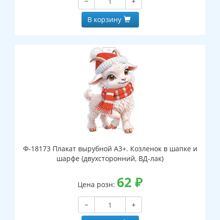
−
+
В корзину
Ф-18173 Плакат вырубной А3+. Козленок в шапке и
шарфе (двухсторонний, ВД-лак)
62
₽
Цена розн:
−
+