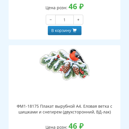
46
₽
Цена розн:
−
+
В корзину
ФМ1-18175 Плакат вырубной А4. Еловая ветка с
шишками и снегирем (двухсторонний, ВД-лак)
46
₽
Цена розн: