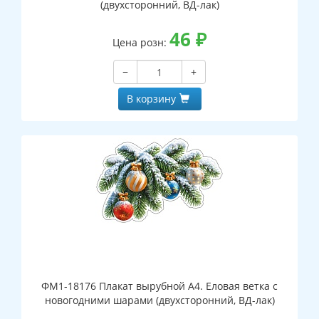
(двухсторонний, ВД-лак)
46
₽
Цена розн:
−
+
В корзину
ФМ1-18176 Плакат вырубной А4. Еловая ветка с
новогодними шарами (двухсторонний, ВД-лак)