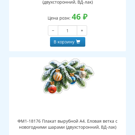
(двухсторонний, ВД-лак)
46
₽
Цена розн:
−
+
В корзину
ФМ1-18176 Плакат вырубной А4. Еловая ветка с
новогодними шарами (двухсторонний, ВД-лак)