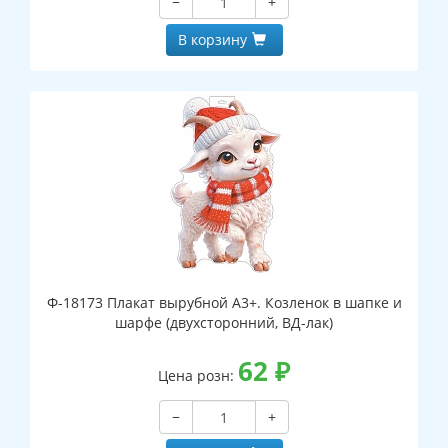
−
+
В корзину
Ф-18173 Плакат вырубной А3+. Козленок в шапке и
шарфе (двухсторонний, ВД-лак)
62
₽
Цена розн:
−
+