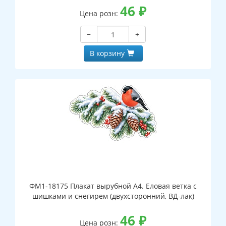
46
₽
Цена розн:
−
+
В корзину
ФМ1-18175 Плакат вырубной А4. Еловая ветка с
шишками и снегирем (двухсторонний, ВД-лак)
46
₽
Цена розн: