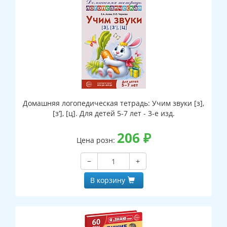
Домашняя логопедическая тетрадь: Учим звуки [з],
[з’], [ц]. Для детей 5-7 лет - 3-е изд.
206
₽
Цена розн:
−
+
В корзину