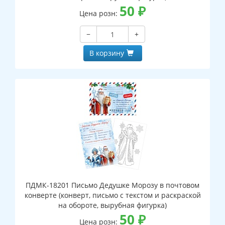
50
₽
Цена розн:
−
+
В корзину
ПДМК-18201 Письмо Дедушке Морозу в почтовом
конверте (конверт, письмо с текстом и раскраской
на обороте, вырубная фигурка)
50
₽
Цена розн: