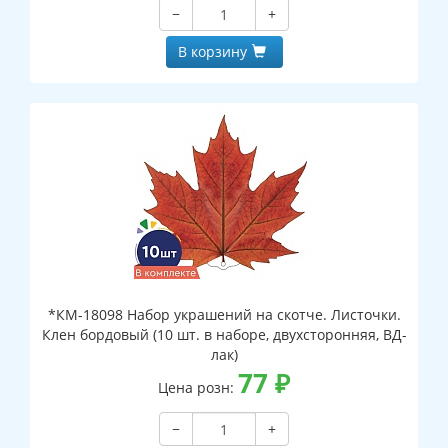
−
+
В корзину
*КМ-18098 Набор украшений на скотче. Листочки.
Клен бордовый (10 шт. в наборе, двухсторонняя, ВД-
лак)
77
₽
Цена розн:
−
+