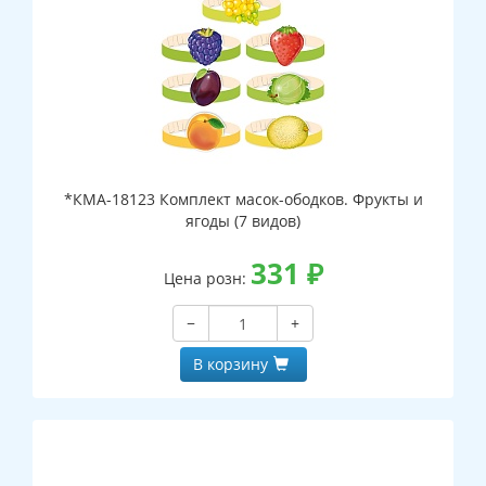
*КМА-18123 Комплект масок-ободков. Фрукты и
ягоды (7 видов)
331
₽
Цена розн:
−
+
В корзину