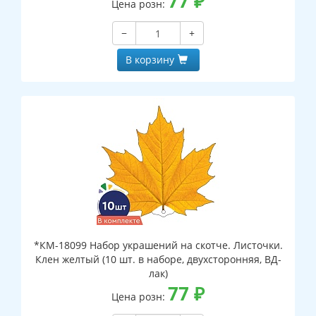
77
₽
Цена розн:
−
+
В корзину
*КМ-18099 Набор украшений на скотче. Листочки.
Клен желтый (10 шт. в наборе, двухсторонняя, ВД-
лак)
77
₽
Цена розн: