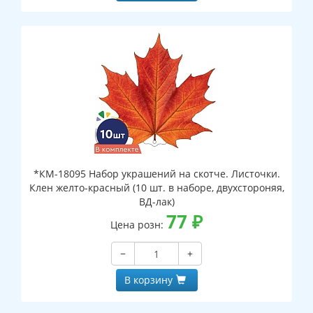
*КМ-18095 Набор украшений на скотче. Листочки.
Клен желто-красный (10 шт. в наборе, двухстороняя,
ВД-лак)
77
₽
Цена розн:
−
+
В корзину