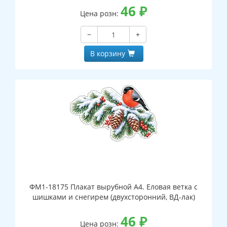
46
₽
Цена розн:
−
+
В корзину
ФМ1-18175 Плакат вырубной А4. Еловая ветка с
шишками и снегирем (двухсторонний, ВД-лак)
46
₽
Цена розн: