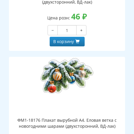
(двухсторонний, ВД-лак)
46
₽
Цена розн:
−
+
В корзину
ФМ1-18176 Плакат вырубной А4. Еловая ветка с
новогодними шарами (двухсторонний, ВД-лак)