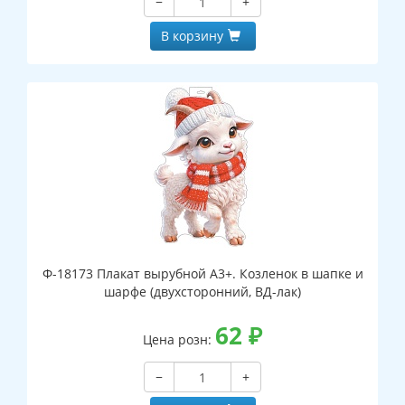
−
+
В корзину
Ф-18173 Плакат вырубной А3+. Козленок в шапке и
шарфе (двухсторонний, ВД-лак)
62
₽
Цена розн:
−
+