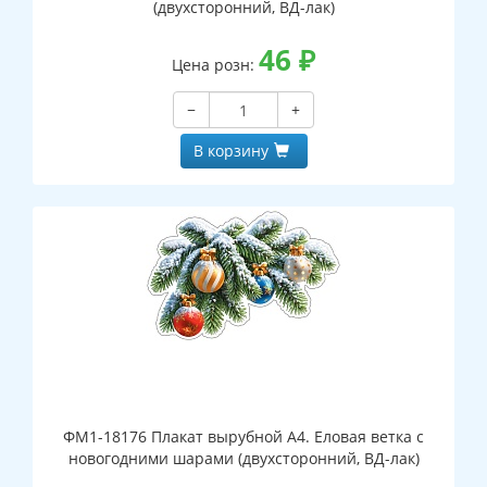
(двухсторонний, ВД-лак)
46
₽
Цена розн:
−
+
В корзину
ФМ1-18176 Плакат вырубной А4. Еловая ветка с
новогодними шарами (двухсторонний, ВД-лак)