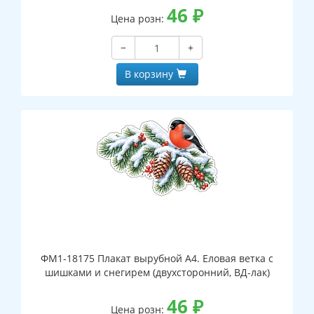
46
₽
Цена розн:
−
+
В корзину
ФМ1-18175 Плакат вырубной А4. Еловая ветка с
шишками и снегирем (двухсторонний, ВД-лак)
46
₽
Цена розн: