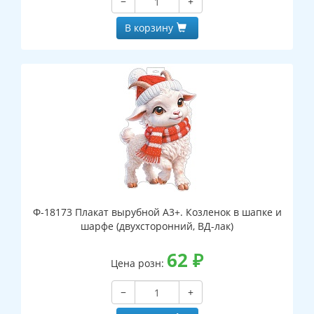
−
+
В корзину
Ф-18173 Плакат вырубной А3+. Козленок в шапке и
шарфе (двухсторонний, ВД-лак)
62
₽
Цена розн:
−
+