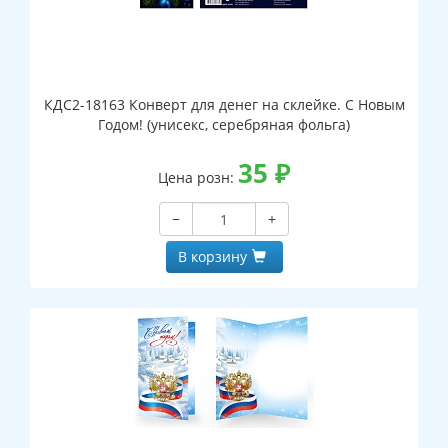
КДС2-18163 Конверт для денег на склейке. С Новым
Годом! (унисекс, серебряная фольга)
35
₽
Цена розн:
−
+
В корзину