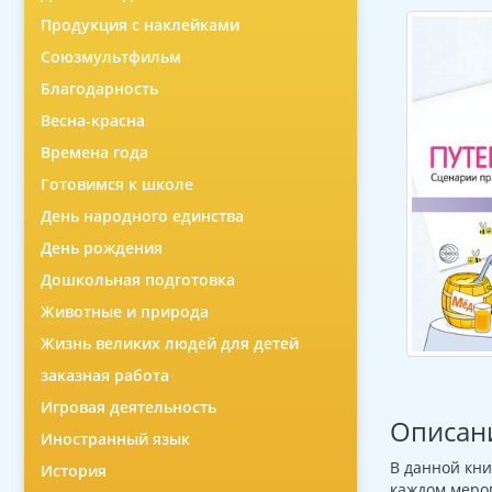
Продукция с наклейками
Союзмультфильм
Благодарность
Весна-красна
Времена года
Готовимся к школе
День народного единства
День рождения
Дошкольная подготовка
Животные и природа
Жизнь великих людей для детей
заказная работа
Игровая деятельность
Описан
Иностранный язык
В данной кни
История
каждом мероп