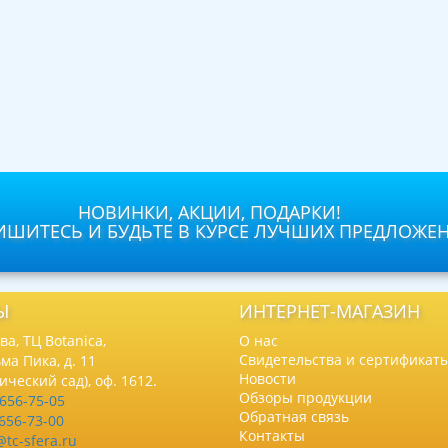
НОВИНКИ, АКЦИИ, ПОДАРКИ!
ШИТЕСЬ И БУДЬТЕ В КУРСЕ ЛУЧШИХ ПРЕДЛОЖЕ
Ы
ИНТЕРНЕТ-МАГАЗИН
а, ТЦ Botanica,
О нас
Свидетельства и сертификат
ма Пика, д. 11
Новости
нический сад), оф. 1612.
Обзоры продукции
 656-75-05
Обратная связь
 656-73-00
Контакты
@tc-sfera.ru