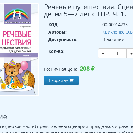
Речевые путешествия. Сце
детей 5—7 лет с ТНР. Ч. 1.
КОД:
00-00014235
Авторы:
Крикленко О.В
Доступность:
В наличии
Кол-во:
−
+
208
₽
Розничная цена:
В корзину
ие
ге (первой части) представлены сценарии праздников и развл
риятии даны коррекционные задачи, предварительная работа 