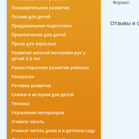
Формат:
Познавательное развитие
Поэзия для детей
Отзывы и 
Предшкольная подготовка
Приключения для детей
Проза для взрослых
Развитие мелкой моторики рук у
детей 3-5 лет
Разностороннее развитие ребенка
Раскраски
Речевое развитие
Сказки и истории для детей
Техника
Украшение интерьеров
Учимся читать
Учимся читать дома и в детском саду