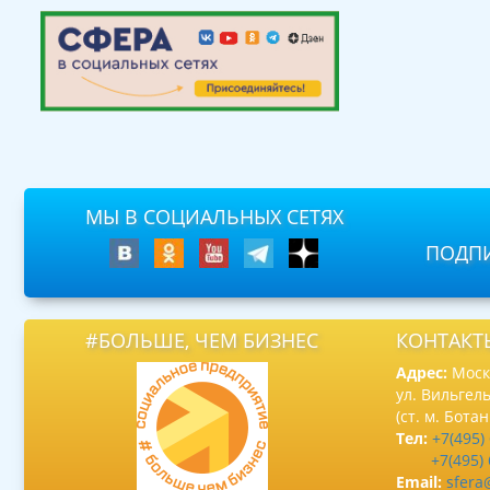
МЫ В СОЦИАЛЬНЫХ СЕТЯХ
ПОДПИ
#БОЛЬШЕ, ЧЕМ БИЗНЕС
КОНТАКТ
Адрес:
Москв
ул. Вильгель
(ст. м. Бота
Тел:
+7(495)
+7(495)
Email:
sfera