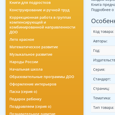
Книги для подростков
Книга предна
Подробнее о 
Конструирование и ручной труд
Коррекционная работа в группах
Особен
компенсирующей и
комбинированной направленности
Код товара:
ДОО
Лето красное
Авторы:
Математическое развитие
Год:
Музыкальное развитие
Издательств
Народы России
Начальная школа
Серия:
Образовательные программы ДОО
Стандарт:
Оформление интерьеров
Страниц:
Пасха (серия о)
Тематика:
Подарок ребенку
Поздравляем (серия о)
Тип товара:
Познавательное равитие