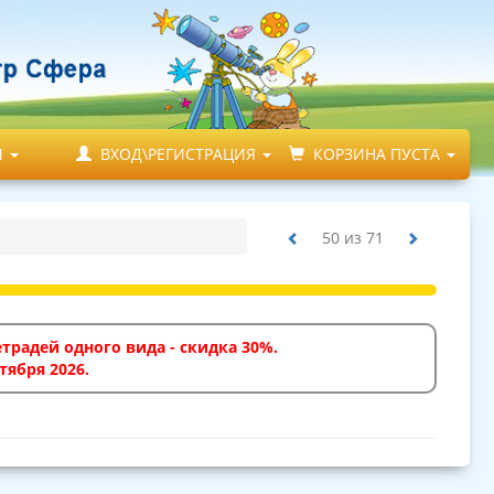
М
ВХОД\РЕГИСТРАЦИЯ
КОРЗИНА ПУСТА
50
из
71
традей одного вида - скидка 30%.
тября 2026.