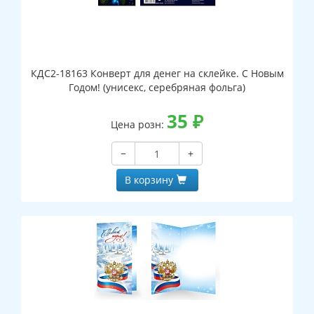
КДС2-18163 Конверт для денег на склейке. С Новым
Годом! (унисекс, серебряная фольга)
35
₽
Цена розн:
−
+
В корзину