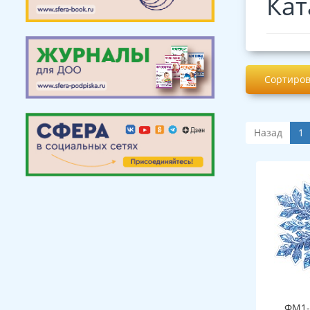
Кат
Сортиров
Назад
1
ФМ1-