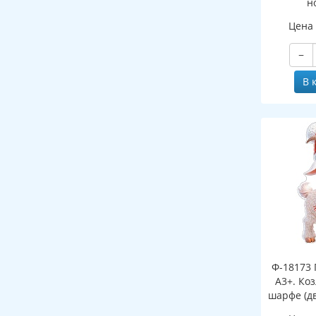
н
(двухст
Цена
−
В 
Ф-18173 
А3+. Ко
шарфе (д