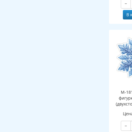
−
В 
М-18
фигур
(двухст
Цен
−