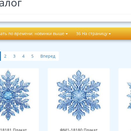
алог
ать по времени: новинки выше
36 На страницу
2
3
4
5
Вперед
18181 Плакат
ФМ1-18180 Плакат