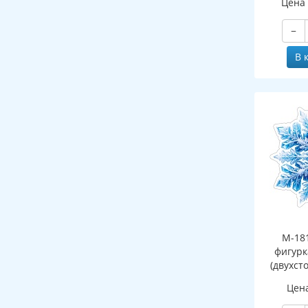
Цена
−
В 
М-18
фигурк
(двухст
Цен