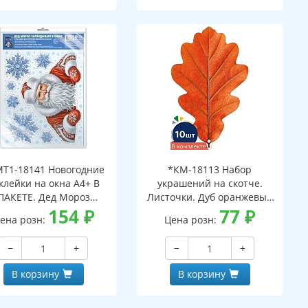
Т1-18141 Новогодние
*КМ-18113 Набор
клейки на окна А4+ В
украшений на скотче.
ПАКЕТЕ. Дед Мороз
Листочки. Дуб оранжевый
ядывает в окно (видны
154
₽
(10 шт. в наборе,
77
₽
ена розн:
Цена розн:
с обеих сторон,
двухсторонняя, ВД-лак)
многоразовые, в
−
+
−
+
ивидуальной упаковке,
вроподвесом и клеевым
В корзину
В корзину
клапаном)