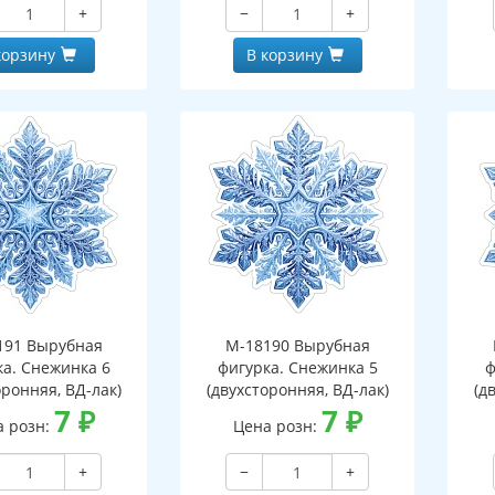
+
−
+
корзину
В корзину
191 Вырубная
М-18190 Вырубная
ка. Снежинка 6
фигурка. Снежинка 5
ф
оронняя, ВД-лак)
(двухсторонняя, ВД-лак)
(д
7
₽
7
₽
а розн:
Цена розн:
+
−
+