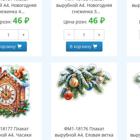
й А4. Новогодняя
вырубной А4. Новогодняя
выр
нежинка 4
снежинка 3
оронний, ВД-лак)
46
₽
(двухсторонний, ВД-лак)
46
₽
(д
 розн:
Цена розн:
+
−
+
корзину
В корзину
18177 Плакат
ФМ1-18176 Плакат
ной А4. Часики
вырубной А4. Еловая ветка
выру