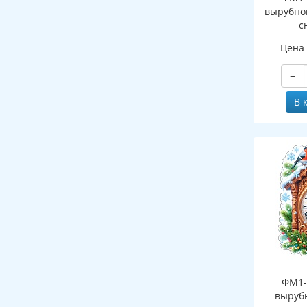
вырубно
с
(двухст
Цена
−
В 
ФМ1-
выруб