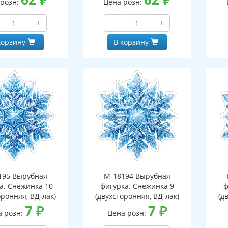
 розн:
Цена розн:
+
−
+
корзину
В корзину
195 Вырубная
М-18194 Вырубная
а. Снежинка 10
фигурка. Снежинка 9
ф
оронняя, ВД-лак)
(двухсторонняя, ВД-лак)
(д
7
₽
7
₽
а розн:
Цена розн: