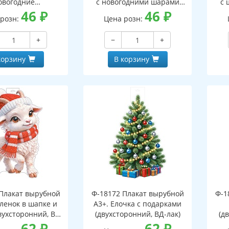
овогодние
с новогодними шарами
с 
оронний, ВД-лак)
46
₽
(двухсторонний, ВД-лак)
46
₽
(д
 розн:
Цена розн:
+
−
+
корзину
В корзину
Плакат вырубной
Ф-18172 Плакат вырубной
Ф-1
зленок в шапке и
А3+. Елочка с подарками
вухсторонний, ВД-
(двухсторонний, ВД-лак)
(д
лак)
62
₽
62
₽