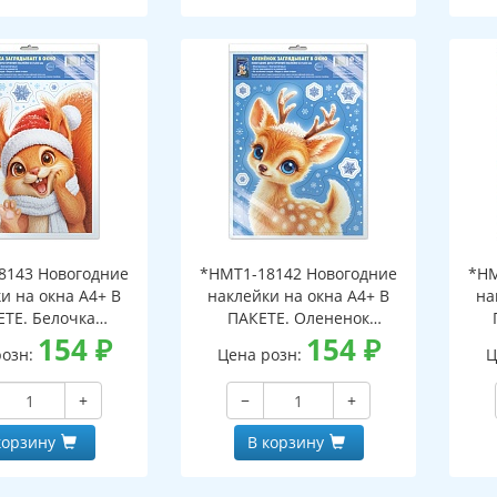
8143 Новогодние
*НМТ1-18142 Новогодние
*НМ
и на окна А4+ В
наклейки на окна А4+ В
на
ЕТЕ. Белочка
ПАКЕТЕ. Олененок
ает в окно (видны
154
₽
заглядывает в окно (видны
154
₽
загл
розн:
Цена розн:
Ц
беих сторон,
с обеих сторон,
горазовые, в
многоразовые, в
+
−
+
альной упаковке,
индивидуальной упаковке,
инд
двесом и клеевым
с европодвесом и клеевым
с е
корзину
В корзину
лапаном)
клапаном)