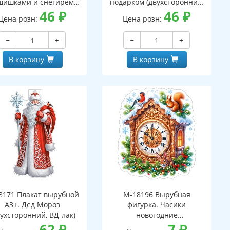
шишками и снегирем
подарком (двухсторонний,
вухсторонний, ВД-лак)
46
₽
ВД-лак)
46
₽
Цена розн:
Цена розн:
−
+
−
+
В корзину
В корзину
8171 Плакат вырубной
М-18196 Вырубная
А3+. Дед Мороз
фигурка. Часики
вухсторонний, ВД-лак)
новогодние
62
₽
(двухсторонняя, ВД-лак)
7
₽