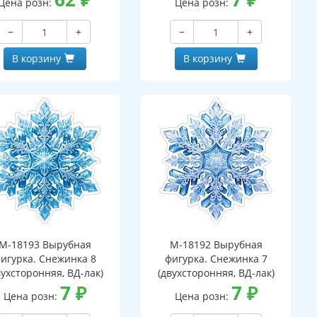
Цена розн:
Цена розн:
−
+
−
+
В корзину
В корзину
М-18193 Вырубная
М-18192 Вырубная
игурка. Снежинка 8
фигурка. Снежинка 7
вухсторонняя, ВД-лак)
(двухсторонняя, ВД-лак)
7
₽
7
₽
Цена розн:
Цена розн: