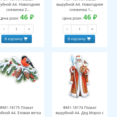
убной А4. Новогодняя
вырубной А4. Новогодняя
снежинка 2
снежинка 1
вухсторонний, ВД-лак)
46
₽
(двухсторонний, ВД-лак)
46
₽
Цена розн:
Цена розн:
−
+
−
+
В корзину
В корзину
ФМ1-18175 Плакат
ФМ1-18174 Плакат
бной А4. Еловая ветка
вырубной А4. Дед Мороз с