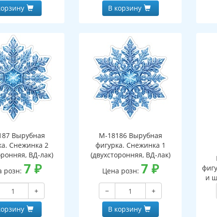
корзину
В корзину
187 Вырубная
М-18186 Вырубная
ка. Снежинка 2
фигурка. Снежинка 1
оронняя, ВД-лак)
(двухсторонняя, ВД-лак)
7
₽
7
₽
фигу
а розн:
Цена розн:
и ш
+
−
+
корзину
В корзину