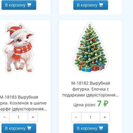
В корзину
В корзину
М-18182 Вырубная
фигурка. Елочка с
подарками (двухсторонняя,
М-18183 Вырубная
ВД-лак)
7
₽
рка. Козленок в шапке
Цена розн:
арфе (двухсторонняя,
ВД-лак)
−
+
−
+
В корзину
В корзину