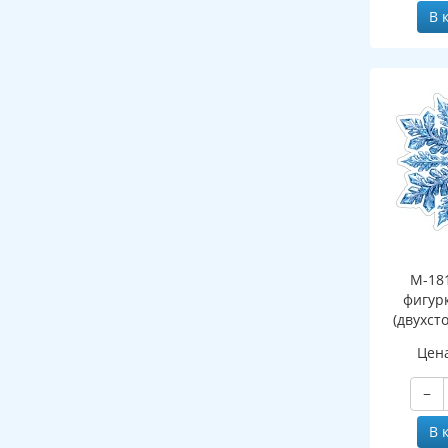
В 
М-18
фигур
(двухст
Цен
−
В 