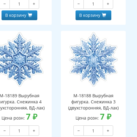
−
+
−
+
В корзину
В корзину
М-18189 Вырубная
М-18188 Вырубная
игурка. Снежинка 4
фигурка. Снежинка 3
вухсторонняя, ВД-лак)
(двухсторонняя, ВД-лак)
7
₽
7
₽
Цена розн:
Цена розн:
−
+
−
+