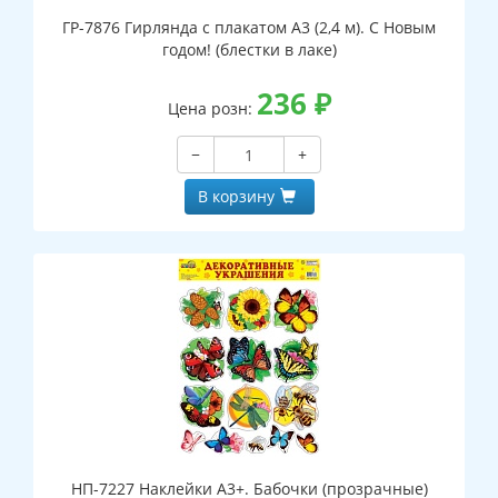
ГР-7876 Гирлянда с плакатом А3 (2,4 м). С Новым
годом! (блестки в лаке)
236
₽
Цена розн:
−
+
В корзину
НП-7227 Наклейки А3+. Бабочки (прозрачные)