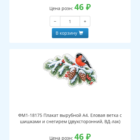
46
₽
Цена розн:
−
+
В корзину
ФМ1-18175 Плакат вырубной А4. Еловая ветка с
шишками и снегирем (двухсторонний, ВД-лак)
46
₽
Цена розн: