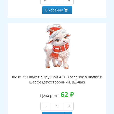
−
+
В корзину
Ф-18173 Плакат вырубной А3+. Козленок в шапке и
шарфе (двухсторонний, ВД-лак)
62
₽
Цена розн:
−
+