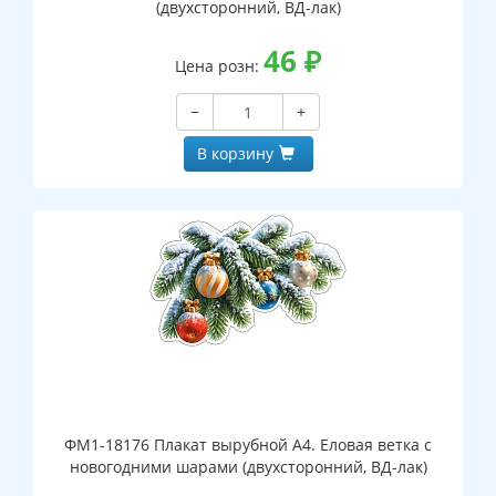
(двухсторонний, ВД-лак)
46
₽
Цена розн:
−
+
В корзину
ФМ1-18176 Плакат вырубной А4. Еловая ветка с
новогодними шарами (двухсторонний, ВД-лак)