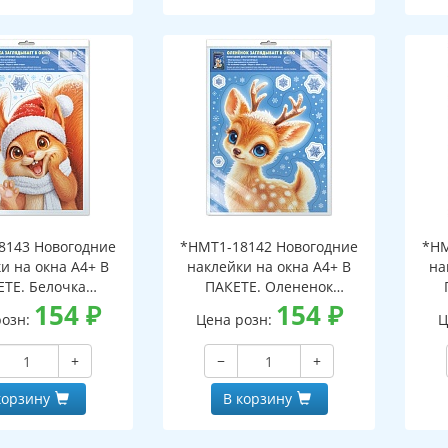
8143 Новогодние
*НМТ1-18142 Новогодние
*НМ
и на окна А4+ В
наклейки на окна А4+ В
на
ЕТЕ. Белочка
ПАКЕТЕ. Олененок
ает в окно (видны
154
₽
заглядывает в окно (видны
154
₽
загл
розн:
Цена розн:
Ц
беих сторон,
с обеих сторон,
горазовые, в
многоразовые, в
+
−
+
альной упаковке,
индивидуальной упаковке,
инд
двесом и клеевым
с европодвесом и клеевым
с е
корзину
В корзину
лапаном)
клапаном)