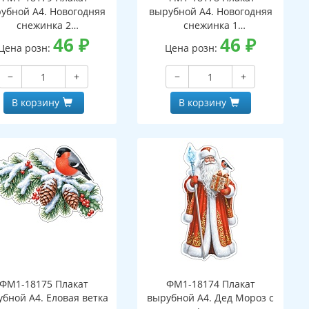
убной А4. Новогодняя
вырубной А4. Новогодняя
снежинка 2
снежинка 1
вухсторонний, ВД-лак)
46
₽
(двухсторонний, ВД-лак)
46
₽
Цена розн:
Цена розн:
−
+
−
+
В корзину
В корзину
ФМ1-18175 Плакат
ФМ1-18174 Плакат
бной А4. Еловая ветка
вырубной А4. Дед Мороз с