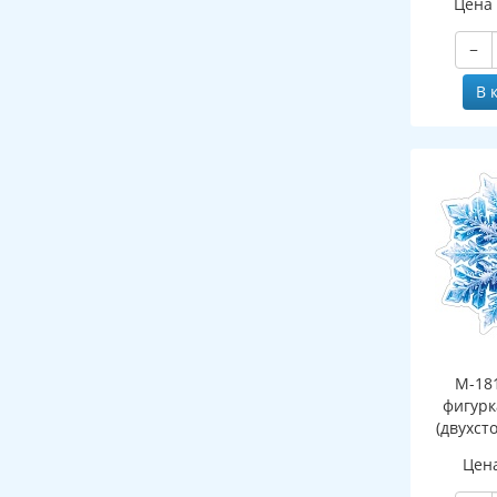
Цена
−
В 
М-18
фигурк
(двухст
Цен