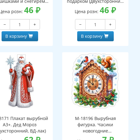
шишками и снегирем
подарком (двухсторонний,
вухсторонний, ВД-лак)
46
₽
ВД-лак)
46
₽
Цена розн:
Цена розн:
−
+
−
+
В корзину
В корзину
8171 Плакат вырубной
М-18196 Вырубная
А3+. Дед Мороз
фигурка. Часики
вухсторонний, ВД-лак)
новогодние
62
₽
(двухсторонняя, ВД-лак)
7
₽