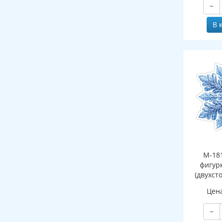
−
В 
М-18
фигур
(двухст
Цен
−