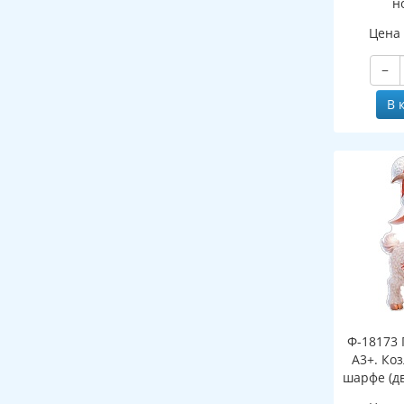
н
(двухст
Цена
−
В 
Ф-18173 
А3+. Ко
шарфе (д