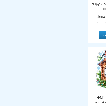
вырубно
с
(двухст
Цена
−
В 
ФМ1-
выруб