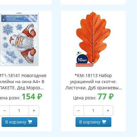
Т1-18141 Новогодние
*КМ-18113 Набор
клейки на окна А4+ В
украшений на скотче.
ПАКЕТЕ. Дед Мороз
Листочки. Дуб оранжевый
ядывает в окно (видны
154
₽
(10 шт. в наборе,
77
₽
ена розн:
Цена розн:
с обеих сторон,
двухсторонняя, ВД-лак)
многоразовые, в
−
+
−
+
ивидуальной упаковке,
вроподвесом и клеевым
В корзину
В корзину
клапаном)