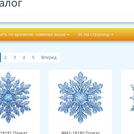
алог
ать по времени: новинки выше
36 На страницу
2
3
4
5
Вперед
18181 Плакат
ФМ1-18180 Плакат