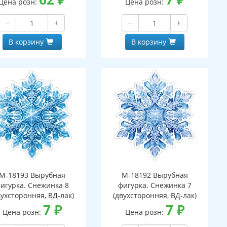
Цена розн:
Цена розн:
−
+
−
+
В корзину
В корзину
М-18193 Вырубная
М-18192 Вырубная
игурка. Снежинка 8
фигурка. Снежинка 7
вухсторонняя, ВД-лак)
(двухсторонняя, ВД-лак)
7
₽
7
₽
Цена розн:
Цена розн: