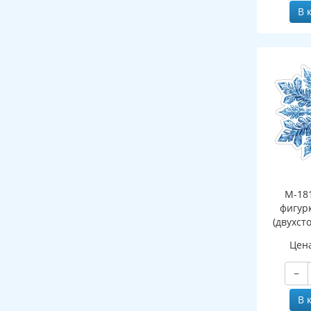
В 
М-18
фигур
(двухст
Цен
−
В 