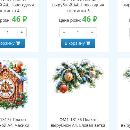
й А4. Новогодняя
вырубной А4. Новогодняя
выр
нежинка 4
снежинка 3
оронний, ВД-лак)
46
₽
(двухсторонний, ВД-лак)
46
₽
(д
 розн:
Цена розн:
+
−
+
корзину
В корзину
18177 Плакат
ФМ1-18176 Плакат
ной А4. Часики
вырубной А4. Еловая ветка
выру