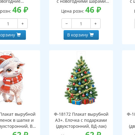
овогодние
с новогодними шарами
с 
оронний, ВД-лак)
46
₽
(двухсторонний, ВД-лак)
46
₽
(д
 розн:
Цена розн:
+
−
+
корзину
В корзину
Плакат вырубной
Ф-18172 Плакат вырубной
Ф-1
зленок в шапке и
А3+. Елочка с подарками
вухсторонний, ВД-
(двухсторонний, ВД-лак)
(д
лак)
62
₽
62
₽