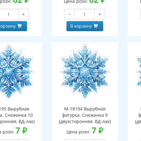
 розн:
Цена розн:
+
−
+
корзину
В корзину
195 Вырубная
М-18194 Вырубная
а. Снежинка 10
фигурка. Снежинка 9
ф
оронняя, ВД-лак)
(двухсторонняя, ВД-лак)
(д
7
₽
7
₽
а розн:
Цена розн: