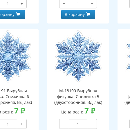
+
−
+
корзину
В корзину
191 Вырубная
М-18190 Вырубная
ка. Снежинка 6
фигурка. Снежинка 5
ф
оронняя, ВД-лак)
(двухсторонняя, ВД-лак)
(д
7
₽
7
₽
а розн:
Цена розн:
+
−
+