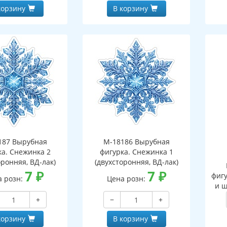
корзину
В корзину
187 Вырубная
М-18186 Вырубная
ка. Снежинка 2
фигурка. Снежинка 1
оронняя, ВД-лак)
(двухсторонняя, ВД-лак)
7
₽
7
₽
фигу
а розн:
Цена розн:
и ш
+
−
+
корзину
В корзину