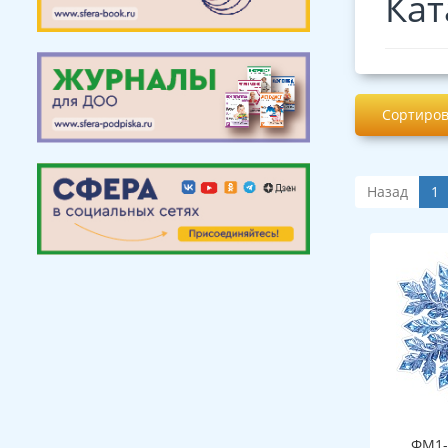
Кат
Сортиров
Назад
1
ФМ1-