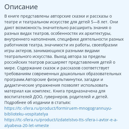
Описание
В книге представлены авторские сказки и рассказы о
театре и театральном искусстве для детей 5—8 лет. Они
дают возможность значительно расширить знания о
разных видах театров, особенностях их архитектуры,
внутреннего наполнения, специфике деятельности разных
работников театра, значимости их работы, своеобразии
игры актеров, занимающихся разными видами
театрального искусства. Выход автора за пределы
российских театров расширяет представления детей о
мире. Содержание сказок и рассказов соответствует
требованиям современных дошкольных образовательных
программ.Авторские физкультминутки, загадки и
дидактические упражнения позволят использовать
материал как комплекс. Книга предназначена для
воспитателей ДОО, гувернеров, родителей и детей.
Подробнее об издании в статьях:
https://tc-sfera.ru/product/formiruem-mnogogrannuyu-
biblioteku-vospitatelya
https://tc-sfera.ru/product/izdatelstvo-tts-sfera-i-avtor-e-a-
alyabeva-20-let-vmeste