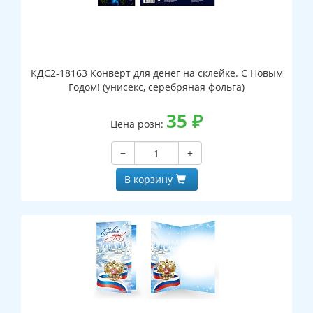
КДС2-18163 Конверт для денег на склейке. С Новым
Годом! (унисекс, серебряная фольга)
35
₽
Цена розн:
−
+
В корзину