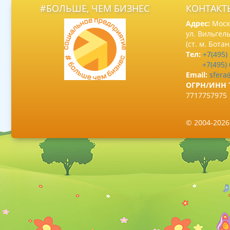
#БОЛЬШЕ, ЧЕМ БИЗНЕС
КОНТАКТ
Адрес:
Москв
ул. Вильгель
(ст. м. Бота
Тел:
+7(495)
+7(495)
Email:
sfera
ОГРН/ИНН 
7717757975
© 2004-202