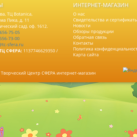
Ы
ИНТЕРНЕТ-МАГАЗИН
а, ТЦ Botanica,
О нас
Свидетельства и сертификат
ма Пика, д. 11
Новости
нический сад), оф. 1612.
Обзоры продукции
 656-75-05
Обратная связь
 656-73-00
Контакты
@tc-sfera.ru
Политика конфиденциальнос
ТЦ СФЕРА:
1137746629350 /
Карта сайта
6 Творческий Центр СФЕРА интернет-магазин