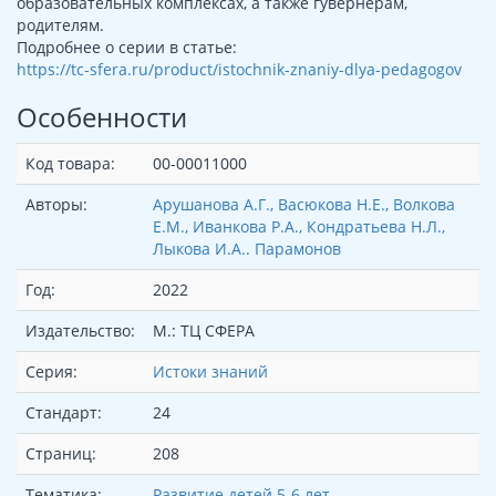
образовательных комплексах, а также гувернерам,
родителям.
Подробнее о серии в статье:
https://tc-sfera.ru/product/istochnik-znaniy-dlya-pedagogov
Особенности
Код товара:
00-00011000
Авторы:
Арушанова А.Г., Васюкова Н.Е., Волкова
Е.М., Иванкова Р.А., Кондратьева Н.Л.,
Лыкова И.А.. Парамонов
Год:
2022
Издательство:
М.: ТЦ СФЕРА
Серия:
Истоки знаний
Стандарт:
24
Страниц:
208
Тематика:
Развитие детей 5-6 лет