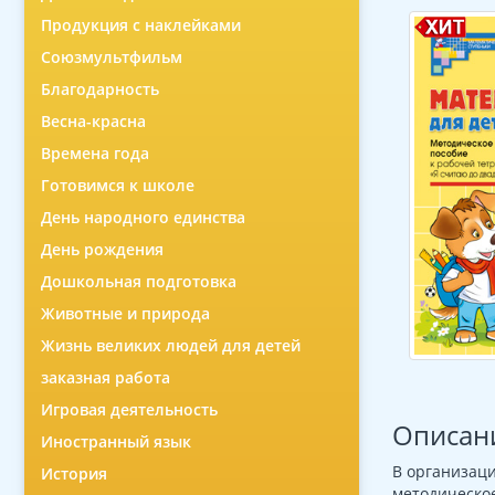
Продукция с наклейками
Союзмультфильм
Благодарность
Весна-красна
Времена года
Готовимся к школе
День народного единства
День рождения
Дошкольная подготовка
Животные и природа
Жизнь великих людей для детей
заказная работа
Игровая деятельность
Описан
Иностранный язык
В организаци
История
методическое