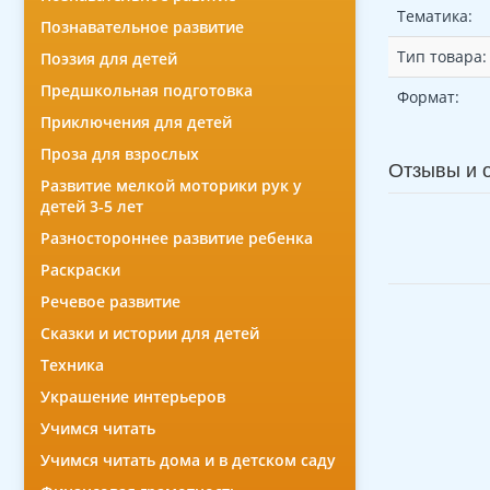
Тематика:
Познавательное развитие
Тип товара:
Поэзия для детей
Предшкольная подготовка
Формат:
Приключения для детей
Проза для взрослых
Отзывы и 
Развитие мелкой моторики рук у
детей 3-5 лет
Разностороннее развитие ребенка
Раскраски
Речевое развитие
Сказки и истории для детей
Техника
Украшение интерьеров
Учимся читать
Учимся читать дома и в детском саду