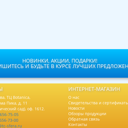
НОВИНКИ, АКЦИИ, ПОДАРКИ!
ШИТЕСЬ И БУДЬТЕ В КУРСЕ ЛУЧШИХ ПРЕДЛОЖЕ
Ы
ИНТЕРНЕТ-МАГАЗИН
а, ТЦ Botanica,
О нас
Свидетельства и сертификат
ма Пика, д. 11
Новости
нический сад), оф. 1612.
Обзоры продукции
 656-75-05
Обратная связь
 656-73-00
Контакты
@tc-sfera.ru