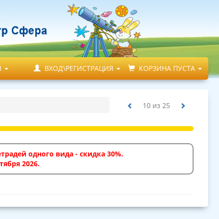
М
ВХОД\РЕГИСТРАЦИЯ
КОРЗИНА ПУСТА
10
из
25
традей одного вида - скидка 30%.
тября 2026.