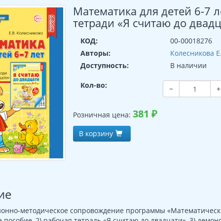
Математика для детей 6-7 
тетради «Я считаю до двадц
КОД:
00-00018276
Авторы:
Колесникова Е
Доступность:
В наличии
Кол-во:
−
+
381
₽
Розничная цена:
В корзину
ие
онно-методическое сопровождение программы «Математические 
 пособие, 2) рабочая тетрадь «Я считаю до двадцати», 3) демо