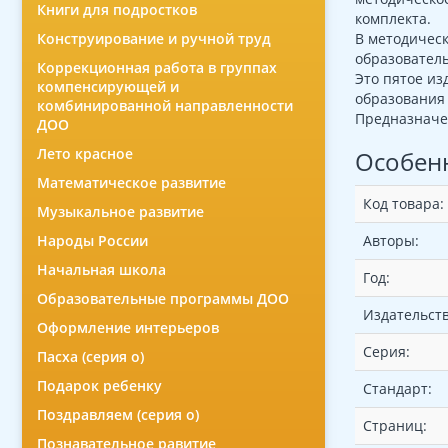
Книги для подростков
комплекта.
В методичес
Конструирование и ручной труд
образователь
Коррекционная работа в группах
Это пятое из
компенсирующей и
образования
комбинированной направленности
Предназначен
ДОО
Лето красное
Особен
Математическое развитие
Код товара:
Музыкальное развитие
Авторы:
Народы России
Начальная школа
Год:
Образовательные программы ДОО
Издательств
Оформление интерьеров
Серия:
Пасха (серия о)
Подарок ребенку
Стандарт:
Поздравляем (серия о)
Страниц:
Познавательное равитие