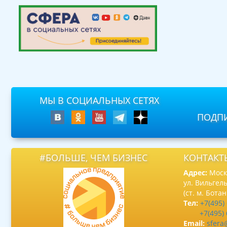
МЫ В СОЦИАЛЬНЫХ СЕТЯХ
ПОДПИ
#БОЛЬШЕ, ЧЕМ БИЗНЕС
КОНТАКТ
Адрес:
Москв
ул. Вильгель
(ст. м. Бота
Тел:
+7(495)
+7(495)
Email:
sfera