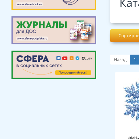
Кат
Сортиров
Назад
1
ФМ1-