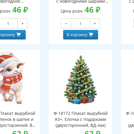
овогодние
с новогодними шарами
с 
оронний, ВД-лак)
46
₽
(двухсторонний, ВД-лак)
46
₽
(д
 розн:
Цена розн:
+
−
+
корзину
В корзину
Плакат вырубной
Ф-18172 Плакат вырубной
Ф-1
зленок в шапке и
А3+. Елочка с подарками
вухсторонний, ВД-
(двухсторонний, ВД-лак)
(д
лак)
62
₽
62
₽