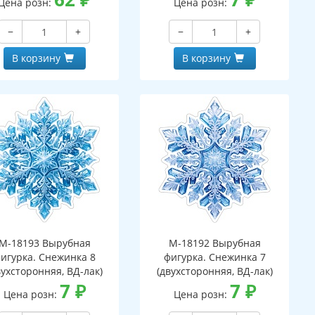
Цена розн:
Цена розн:
−
+
−
+
В корзину
В корзину
М-18193 Вырубная
М-18192 Вырубная
игурка. Снежинка 8
фигурка. Снежинка 7
вухсторонняя, ВД-лак)
(двухсторонняя, ВД-лак)
7
₽
7
₽
Цена розн:
Цена розн: