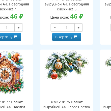
й А4. Новогодняя
вырубной А4. Новогодняя
выр
нежинка 4
снежинка 3
оронний, ВД-лак)
46
₽
(двухсторонний, ВД-лак)
46
₽
(д
 розн:
Цена розн:
+
−
+
корзину
В корзину
18177 Плакат
ФМ1-18176 Плакат
ной А4. Часики
вырубной А4. Еловая ветка
выру