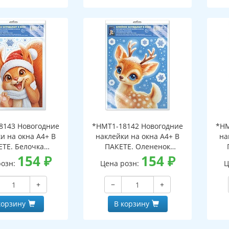
8143 Новогодние
*НМТ1-18142 Новогодние
*НМ
и на окна А4+ В
наклейки на окна А4+ В
на
ЕТЕ. Белочка
ПАКЕТЕ. Олененок
ает в окно (видны
154
₽
заглядывает в окно (видны
154
₽
загл
розн:
Цена розн:
Ц
беих сторон,
с обеих сторон,
горазовые, в
многоразовые, в
+
−
+
альной упаковке,
индивидуальной упаковке,
инд
двесом и клеевым
с европодвесом и клеевым
с е
корзину
В корзину
лапаном)
клапаном)