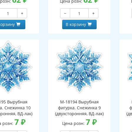
 розн:
Цена розн:
+
−
+
корзину
В корзину
195 Вырубная
М-18194 Вырубная
а. Снежинка 10
фигурка. Снежинка 9
ф
оронняя, ВД-лак)
(двухсторонняя, ВД-лак)
(д
7
₽
7
₽
а розн:
Цена розн: