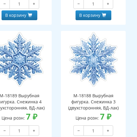
−
+
−
+
В корзину
В корзину
М-18189 Вырубная
М-18188 Вырубная
игурка. Снежинка 4
фигурка. Снежинка 3
вухсторонняя, ВД-лак)
(двухсторонняя, ВД-лак)
7
₽
7
₽
Цена розн:
Цена розн:
−
+
−
+