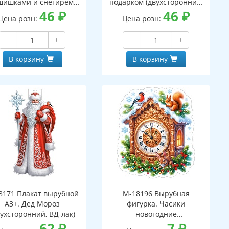
шишками и снегирем
подарком (двухсторонний,
вухсторонний, ВД-лак)
46
₽
ВД-лак)
46
₽
Цена розн:
Цена розн:
−
+
−
+
В корзину
В корзину
8171 Плакат вырубной
М-18196 Вырубная
А3+. Дед Мороз
фигурка. Часики
вухсторонний, ВД-лак)
новогодние
62
₽
(двухсторонняя, ВД-лак)
7
₽