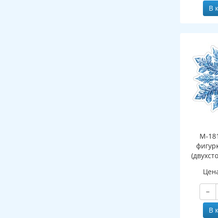
В 
М-18
фигур
(двухст
Цен
−
В 