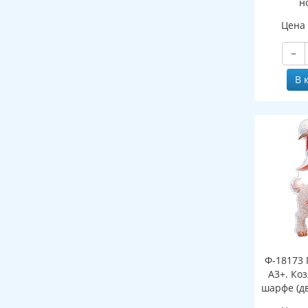
н
(двухст
Цена
−
В 
Ф-18173 
А3+. Ко
шарфе (д