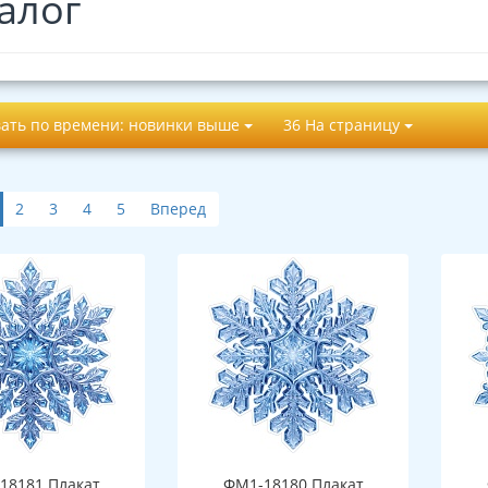
алог
ать по времени: новинки выше
36 На страницу
2
3
4
5
Вперед
18181 Плакат
ФМ1-18180 Плакат