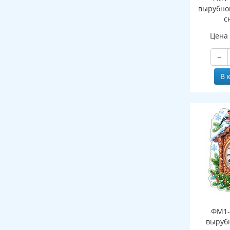
вырубно
с
(двухст
Цена
−
В 
ФМ1-
выруб