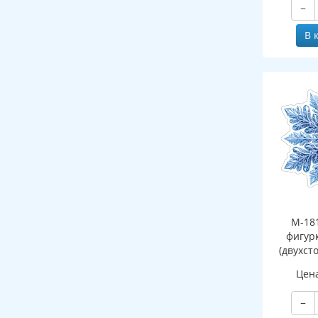
−
В 
М-18
фигур
(двухст
Цен
−