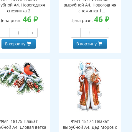
убной А4. Новогодняя
вырубной А4. Новогодняя
снежинка 2
снежинка 1
вухсторонний, ВД-лак)
46
₽
(двухсторонний, ВД-лак)
46
₽
Цена розн:
Цена розн:
−
+
−
+
В корзину
В корзину
ФМ1-18175 Плакат
ФМ1-18174 Плакат
бной А4. Еловая ветка
вырубной А4. Дед Мороз с