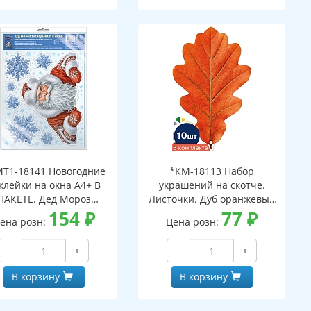
Т1-18141 Новогодние
*КМ-18113 Набор
клейки на окна А4+ В
украшений на скотче.
ПАКЕТЕ. Дед Мороз
Листочки. Дуб оранжевый
ядывает в окно (видны
154
₽
(10 шт. в наборе,
77
₽
ена розн:
Цена розн:
с обеих сторон,
двухсторонняя, ВД-лак)
многоразовые, в
−
+
−
+
ивидуальной упаковке,
вроподвесом и клеевым
В корзину
В корзину
клапаном)