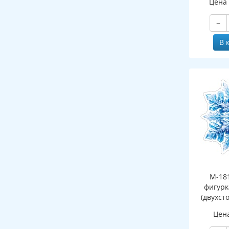
Цена
−
В 
М-18
фигурк
(двухст
Цен