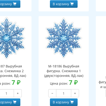
корзину
В корзину
187 Вырубная
М-18186 Вырубная
ка. Снежинка 2
фигурка. Снежинка 1
оронняя, ВД-лак)
(двухсторонняя, ВД-лак)
7
₽
7
₽
фигу
а розн:
Цена розн:
и ш
+
−
+
корзину
В корзину