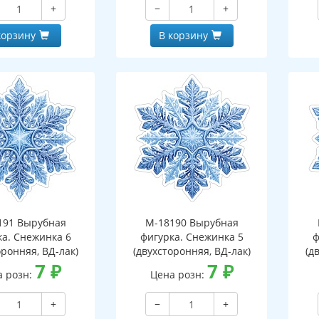
+
−
+
корзину
В корзину
191 Вырубная
М-18190 Вырубная
ка. Снежинка 6
фигурка. Снежинка 5
ф
оронняя, ВД-лак)
(двухсторонняя, ВД-лак)
(д
7
₽
7
₽
а розн:
Цена розн:
+
−
+