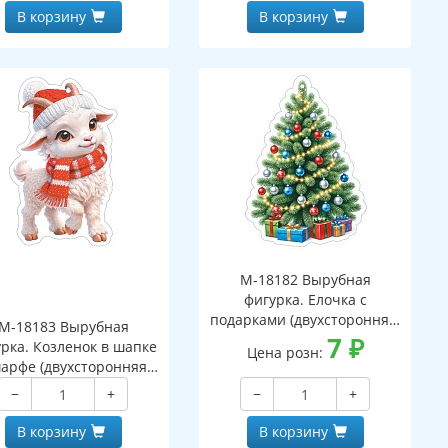
В корзину
В корзину
М-18182 Вырубная
фигурка. Елочка с
подарками (двухсторонняя,
М-18183 Вырубная
ВД-лак)
7
₽
рка. Козленок в шапке
Цена розн:
арфе (двухсторонняя,
ВД-лак)
−
+
−
+
В корзину
В корзину