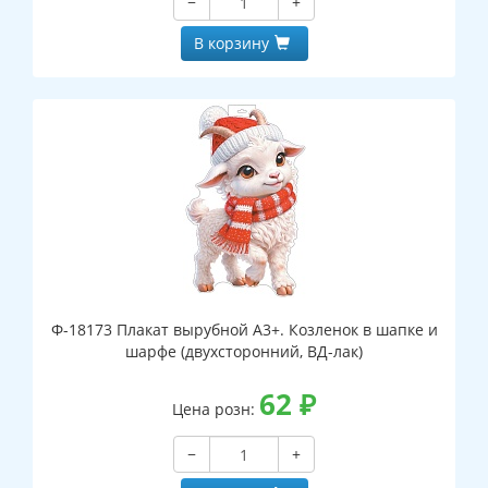
−
+
В корзину
Ф-18173 Плакат вырубной А3+. Козленок в шапке и
шарфе (двухсторонний, ВД-лак)
62
₽
Цена розн:
−
+