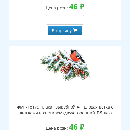
46
₽
Цена розн:
−
+
В корзину
ФМ1-18175 Плакат вырубной А4. Еловая ветка с
шишками и снегирем (двухсторонний, ВД-лак)
46
₽
Цена розн: