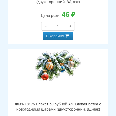
(двухсторонний, ВД-лак)
46
₽
Цена розн:
−
+
В корзину
ФМ1-18176 Плакат вырубной А4. Еловая ветка с
новогодними шарами (двухсторонний, ВД-лак)