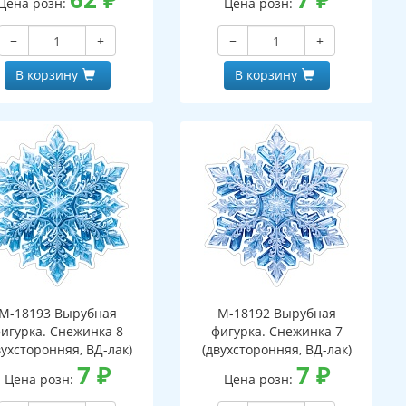
Цена розн:
Цена розн:
−
+
−
+
В корзину
В корзину
М-18193 Вырубная
М-18192 Вырубная
игурка. Снежинка 8
фигурка. Снежинка 7
вухсторонняя, ВД-лак)
(двухсторонняя, ВД-лак)
7
₽
7
₽
Цена розн:
Цена розн: