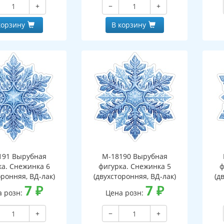
+
−
+
корзину
В корзину
191 Вырубная
М-18190 Вырубная
ка. Снежинка 6
фигурка. Снежинка 5
ф
оронняя, ВД-лак)
(двухсторонняя, ВД-лак)
(д
7
₽
7
₽
а розн:
Цена розн:
+
−
+