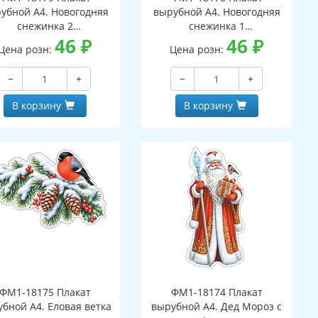
убной А4. Новогодняя
вырубной А4. Новогодняя
снежинка 2
снежинка 1
вухсторонний, ВД-лак)
46
₽
(двухсторонний, ВД-лак)
46
₽
Цена розн:
Цена розн:
−
+
−
+
В корзину
В корзину
ФМ1-18175 Плакат
ФМ1-18174 Плакат
бной А4. Еловая ветка
вырубной А4. Дед Мороз с