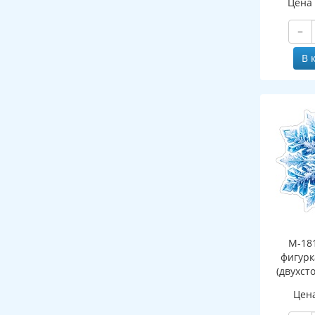
Цена
−
В 
М-18
фигурк
(двухст
Цен