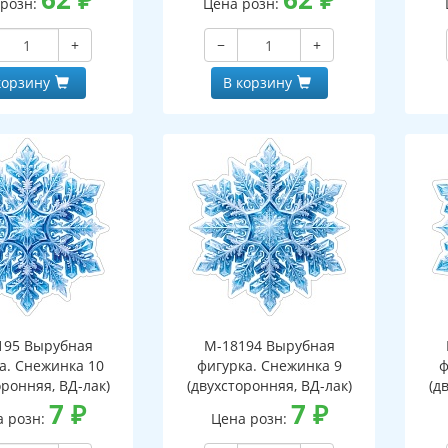
 розн:
Цена розн:
+
−
+
корзину
В корзину
195 Вырубная
М-18194 Вырубная
а. Снежинка 10
фигурка. Снежинка 9
ф
оронняя, ВД-лак)
(двухсторонняя, ВД-лак)
(д
7
₽
7
₽
а розн:
Цена розн: