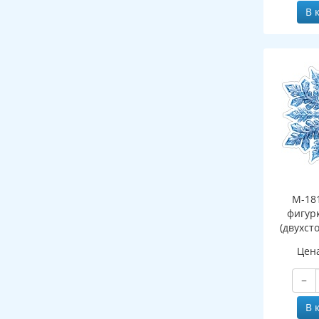
В 
М-18
фигур
(двухст
Цен
−
В 