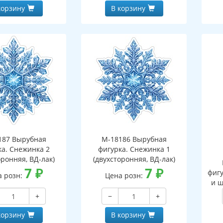
корзину
В корзину
187 Вырубная
М-18186 Вырубная
ка. Снежинка 2
фигурка. Снежинка 1
оронняя, ВД-лак)
(двухсторонняя, ВД-лак)
7
₽
7
₽
фигу
а розн:
Цена розн:
и ш
+
−
+
корзину
В корзину