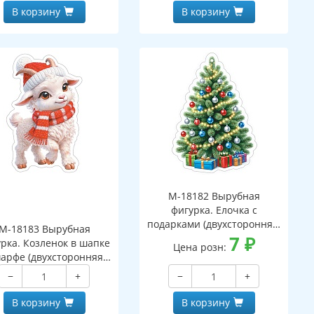
В корзину
В корзину
М-18182 Вырубная
фигурка. Елочка с
подарками (двухсторонняя,
М-18183 Вырубная
ВД-лак)
7
₽
рка. Козленок в шапке
Цена розн:
арфе (двухсторонняя,
ВД-лак)
−
+
−
+
В корзину
В корзину