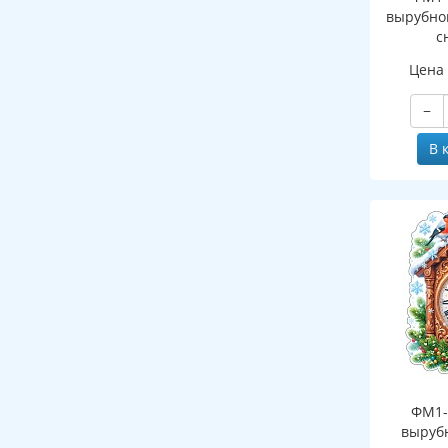
вырубно
с
(двухст
Цена
−
В 
ФМ1-
выруб