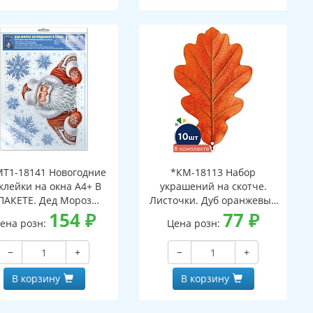
Т1-18141 Новогодние
*КМ-18113 Набор
клейки на окна А4+ В
украшений на скотче.
ПАКЕТЕ. Дед Мороз
Листочки. Дуб оранжевый
ядывает в окно (видны
154
₽
(10 шт. в наборе,
77
₽
ена розн:
Цена розн:
с обеих сторон,
двухсторонняя, ВД-лак)
многоразовые, в
−
+
−
+
ивидуальной упаковке,
вроподвесом и клеевым
В корзину
В корзину
клапаном)