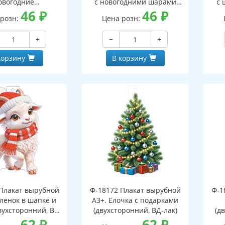
овогодние
с новогодними шарами
с 
оронний, ВД-лак)
46
₽
(двухсторонний, ВД-лак)
46
₽
(д
 розн:
Цена розн:
+
−
+
корзину
В корзину
Плакат вырубной
Ф-18172 Плакат вырубной
Ф-1
зленок в шапке и
А3+. Елочка с подарками
вухсторонний, ВД-
(двухсторонний, ВД-лак)
(д
лак)
62
₽
62
₽