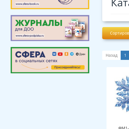
Кат
Сортиров
Назад
1
ФМ1-