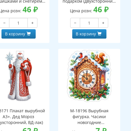
шишками и снегирем
подарком (двухсторонний,
вухсторонний, ВД-лак)
46
₽
ВД-лак)
46
₽
Цена розн:
Цена розн:
−
+
−
+
В корзину
В корзину
8171 Плакат вырубной
М-18196 Вырубная
А3+. Дед Мороз
фигурка. Часики
вухсторонний, ВД-лак)
новогодние
62
₽
(двухсторонняя, ВД-лак)
7
₽