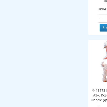
н
(двухст
Цена
−
В 
Ф-18173 
А3+. Ко
шарфе (д