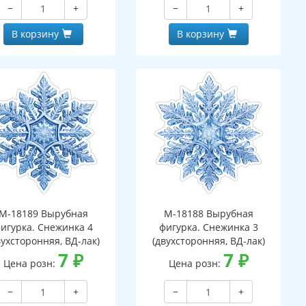
−
+
−
+
В корзину
В корзину
М-18189 Вырубная
М-18188 Вырубная
игурка. Снежинка 4
фигурка. Снежинка 3
вухсторонняя, ВД-лак)
(двухсторонняя, ВД-лак)
7
₽
7
₽
Цена розн:
Цена розн:
−
+
−
+