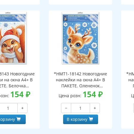
8143 Новогодние
*НМТ1-18142 Новогодние
*НМ
и на окна А4+ В
наклейки на окна А4+ В
на
ЕТЕ. Белочка
ПАКЕТЕ. Олененок
ает в окно (видны
154
₽
заглядывает в окно (видны
154
₽
загл
розн:
Цена розн:
Ц
беих сторон,
с обеих сторон,
горазовые, в
многоразовые, в
+
−
+
альной упаковке,
индивидуальной упаковке,
инд
двесом и клеевым
с европодвесом и клеевым
с е
корзину
В корзину
лапаном)
клапаном)