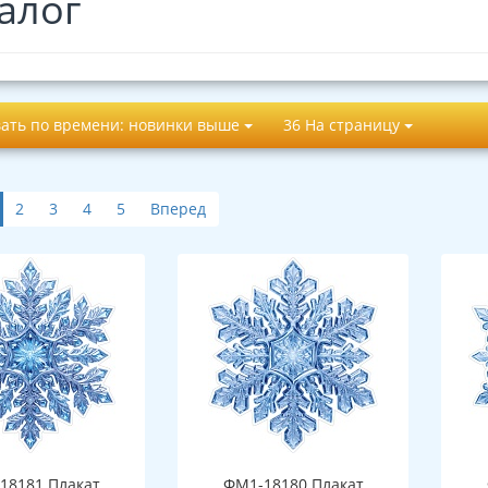
алог
ать по времени: новинки выше
36 На страницу
2
3
4
5
Вперед
18181 Плакат
ФМ1-18180 Плакат