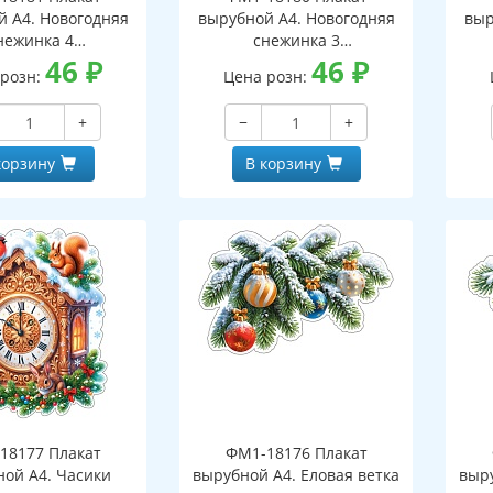
й А4. Новогодняя
вырубной А4. Новогодняя
выр
нежинка 4
снежинка 3
оронний, ВД-лак)
46
₽
(двухсторонний, ВД-лак)
46
₽
(д
 розн:
Цена розн:
+
−
+
корзину
В корзину
18177 Плакат
ФМ1-18176 Плакат
ной А4. Часики
вырубной А4. Еловая ветка
выру