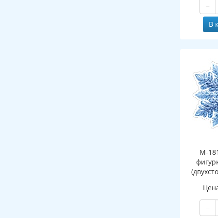
−
В 
М-18
фигур
(двухст
Цен
−