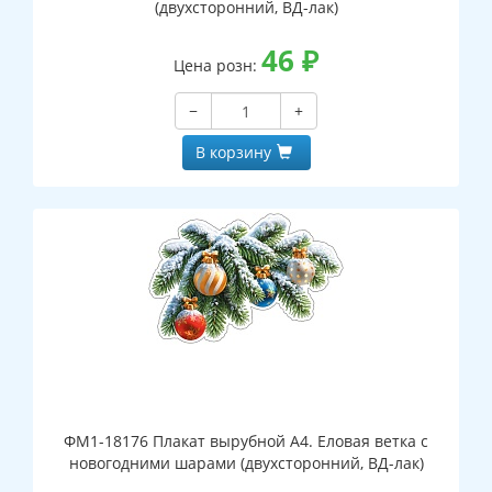
(двухсторонний, ВД-лак)
46
₽
Цена розн:
−
+
В корзину
ФМ1-18176 Плакат вырубной А4. Еловая ветка с
новогодними шарами (двухсторонний, ВД-лак)