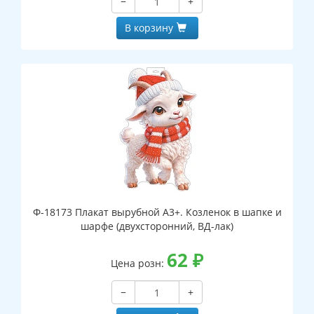
−
+
В корзину
Ф-18173 Плакат вырубной А3+. Козленок в шапке и
шарфе (двухсторонний, ВД-лак)
62
₽
Цена розн:
−
+