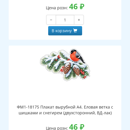
46
₽
Цена розн:
−
+
В корзину
ФМ1-18175 Плакат вырубной А4. Еловая ветка с
шишками и снегирем (двухсторонний, ВД-лак)
46
₽
Цена розн: