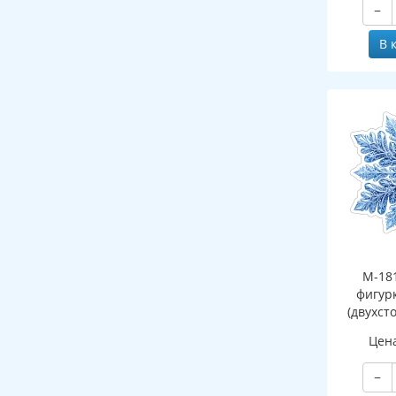
−
В 
М-18
фигур
(двухст
Цен
−