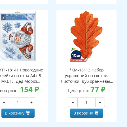
Т1-18141 Новогодние
*КМ-18113 Набор
клейки на окна А4+ В
украшений на скотче.
ПАКЕТЕ. Дед Мороз
Листочки. Дуб оранжевый
ядывает в окно (видны
154
₽
(10 шт. в наборе,
77
₽
ена розн:
Цена розн:
с обеих сторон,
двухсторонняя, ВД-лак)
многоразовые, в
−
+
−
+
ивидуальной упаковке,
вроподвесом и клеевым
В корзину
В корзину
клапаном)