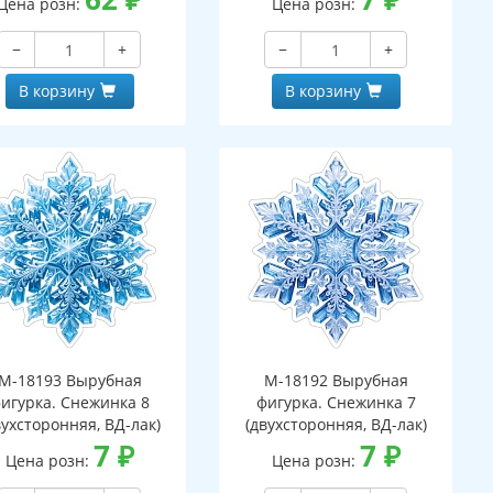
Цена розн:
Цена розн:
−
+
−
+
В корзину
В корзину
М-18193 Вырубная
М-18192 Вырубная
игурка. Снежинка 8
фигурка. Снежинка 7
вухсторонняя, ВД-лак)
(двухсторонняя, ВД-лак)
7
₽
7
₽
Цена розн:
Цена розн: