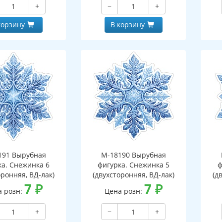
+
−
+
корзину
В корзину
191 Вырубная
М-18190 Вырубная
ка. Снежинка 6
фигурка. Снежинка 5
ф
оронняя, ВД-лак)
(двухсторонняя, ВД-лак)
(д
7
₽
7
₽
а розн:
Цена розн:
+
−
+