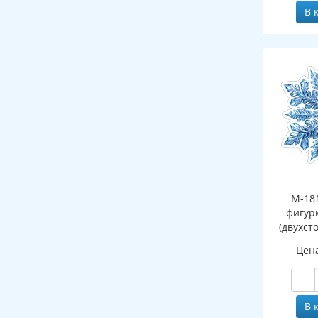
В 
М-18
фигур
(двухст
Цен
−
В 