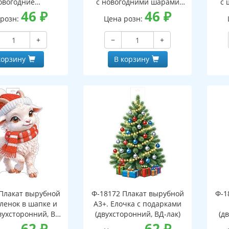
овогодние
с новогодними шарами
с 
оронний, ВД-лак)
46
₽
(двухсторонний, ВД-лак)
46
₽
(д
 розн:
Цена розн:
+
−
+
корзину
В корзину
Плакат вырубной
Ф-18172 Плакат вырубной
Ф-1
зленок в шапке и
А3+. Елочка с подарками
вухсторонний, ВД-
(двухсторонний, ВД-лак)
(д
лак)
62
₽
62
₽