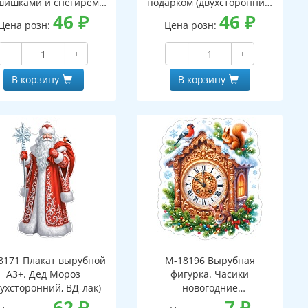
шишками и снегирем
подарком (двухсторонний,
вухсторонний, ВД-лак)
46
₽
ВД-лак)
46
₽
Цена розн:
Цена розн:
−
+
−
+
В корзину
В корзину
8171 Плакат вырубной
М-18196 Вырубная
А3+. Дед Мороз
фигурка. Часики
вухсторонний, ВД-лак)
новогодние
62
₽
(двухсторонняя, ВД-лак)
7
₽