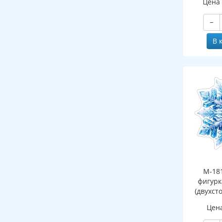
Цена
−
В 
М-18
фигурк
(двухст
Цен