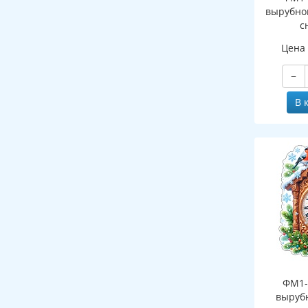
вырубно
с
(двухст
Цена
−
В 
ФМ1-
выруб