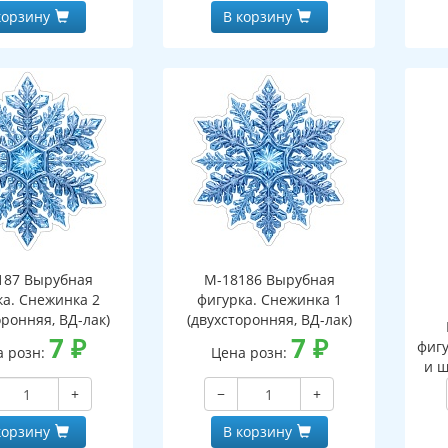
корзину
В корзину
187 Вырубная
М-18186 Вырубная
ка. Снежинка 2
фигурка. Снежинка 1
оронняя, ВД-лак)
(двухсторонняя, ВД-лак)
7
₽
7
₽
фигу
а розн:
Цена розн:
и ш
+
−
+
корзину
В корзину