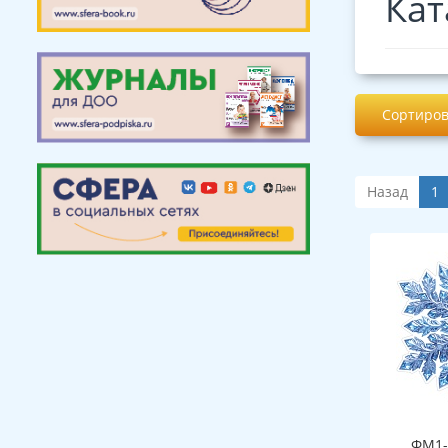
Кат
Сортиров
Назад
1
ФМ1-