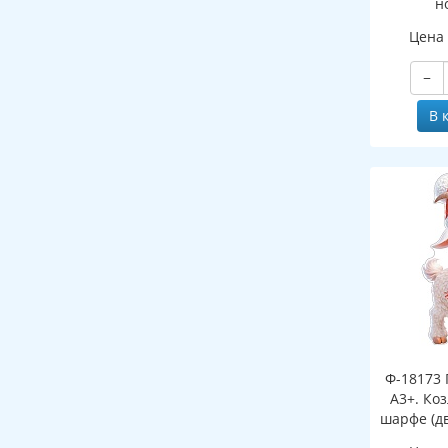
н
(двухст
Цена
−
В 
Ф-18173 
А3+. Ко
шарфе (д