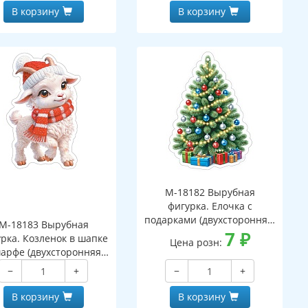
В корзину
В корзину
М-18182 Вырубная
фигурка. Елочка с
подарками (двухсторонняя,
М-18183 Вырубная
ВД-лак)
7
₽
рка. Козленок в шапке
Цена розн:
арфе (двухсторонняя,
ВД-лак)
−
+
−
+
В корзину
В корзину