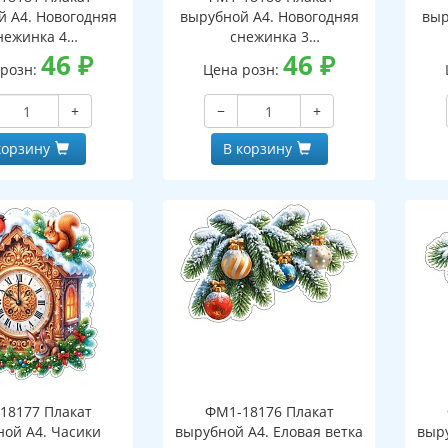
й А4. Новогодняя
вырубной А4. Новогодняя
выр
нежинка 4
снежинка 3
оронний, ВД-лак)
46
₽
(двухсторонний, ВД-лак)
46
₽
(д
 розн:
Цена розн:
+
−
+
корзину
В корзину
18177 Плакат
ФМ1-18176 Плакат
ной А4. Часики
вырубной А4. Еловая ветка
выру