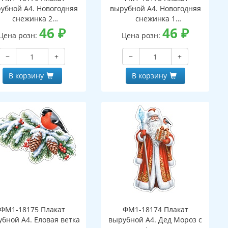
убной А4. Новогодняя
вырубной А4. Новогодняя
снежинка 2
снежинка 1
вухсторонний, ВД-лак)
46
₽
(двухсторонний, ВД-лак)
46
₽
Цена розн:
Цена розн:
−
+
−
+
В корзину
В корзину
ФМ1-18175 Плакат
ФМ1-18174 Плакат
бной А4. Еловая ветка
вырубной А4. Дед Мороз с