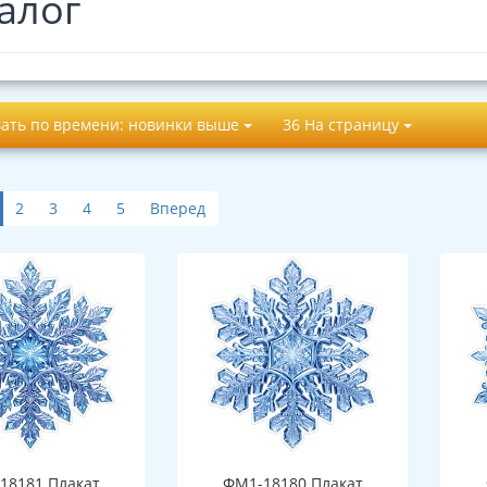
алог
ать по времени: новинки выше
36 На страницу
2
3
4
5
Вперед
18181 Плакат
ФМ1-18180 Плакат