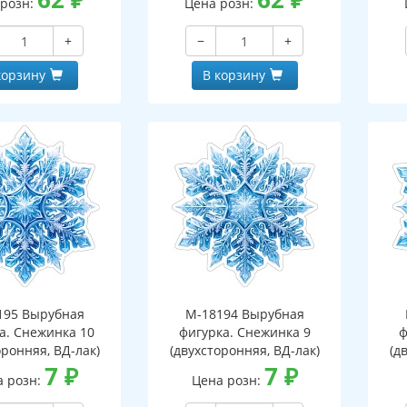
 розн:
Цена розн:
+
−
+
корзину
В корзину
195 Вырубная
М-18194 Вырубная
а. Снежинка 10
фигурка. Снежинка 9
ф
оронняя, ВД-лак)
(двухсторонняя, ВД-лак)
(д
7
₽
7
₽
а розн:
Цена розн: