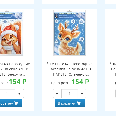
8143 Новогодние
*НМТ1-18142 Новогодние
*НМ
и на окна А4+ В
наклейки на окна А4+ В
на
ЕТЕ. Белочка
ПАКЕТЕ. Олененок
ает в окно (видны
154
₽
заглядывает в окно (видны
154
₽
загл
розн:
Цена розн:
Ц
беих сторон,
с обеих сторон,
горазовые, в
многоразовые, в
+
−
+
альной упаковке,
индивидуальной упаковке,
инд
двесом и клеевым
с европодвесом и клеевым
с е
корзину
В корзину
лапаном)
клапаном)