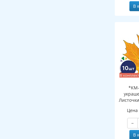
В 
*КМ-
украше
Листочки
желтый (
Цена
двухсто
−
В 