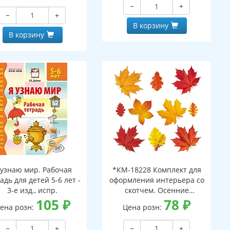
−
+
−
+
В корзину
В корзину
 узнаю мир. Рабочая
*КМ-18228 Комплект для
адь для детей 5-6 лет -
оформления интерьера со
3-е изд., испр.
скотчем. Осенние
105
₽
листочки-2 (10 видов)
78
₽
ена розн:
Цена розн:
−
+
−
+