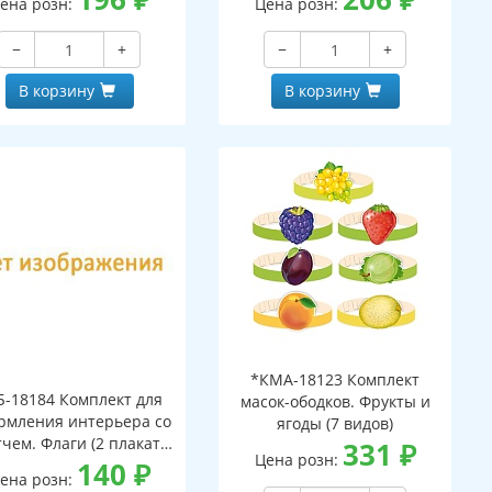
ена розн:
Цена розн:
−
+
−
+
В корзину
В корзину
*КМА-18123 Комплект
Б-18184 Комплект для
масок-ободков. Фрукты и
рмления интерьера со
ягоды (7 видов)
тчем. Флаги (2 плаката
331
₽
Цена розн:
А3)
140
₽
ена розн: