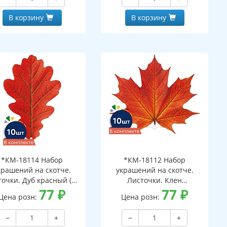
В корзину
В корзину
*КМ-18114 Набор
*КМ-18112 Набор
крашений на скотче.
украшений на скотче.
очки. Дуб красный (10
Листочки. Клен
шт. в наборе,
77
₽
оранжевый (10 шт. в
77
₽
Цена розн:
Цена розн:
ухсторонняя, ВД-лак)
наборе, двухсторонняя, ВД-
лак)
−
+
−
+