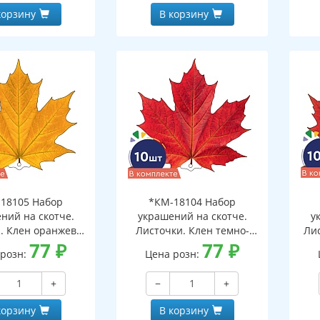
корзину
В корзину
18105 Набор
*КМ-18104 Набор
ний на скотче.
украшений на скотче.
у
. Клен оранжево-
Листочки. Клен темно-
Ли
10 шт. в наборе,
77
₽
красный (10 шт. в наборе,
77
₽
 розн:
Цена розн:
ронняя, ВД-лак)
двухсторонняя, ВД-лак)
дв
+
−
+
корзину
В корзину