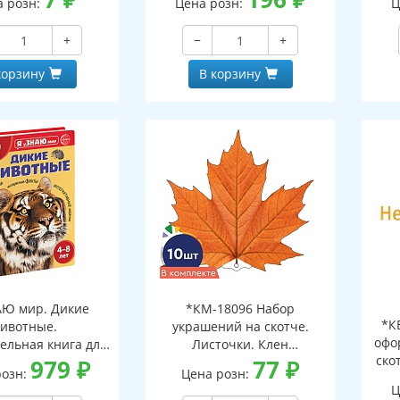
а розн:
Цена розн:
Ц
+
−
+
корзину
В корзину
АЮ мир. Дикие
*КМ-18096 Набор
*К
ивотные.
украшений на скотче.
офо
ельная книга для
Листочки. Клен
ско
тей 4-8 лет
979
₽
оранжевый (10 шт. в
77
₽
розн:
Цена розн:
наборе, двухсторонний,
Ц
ВД-лак)