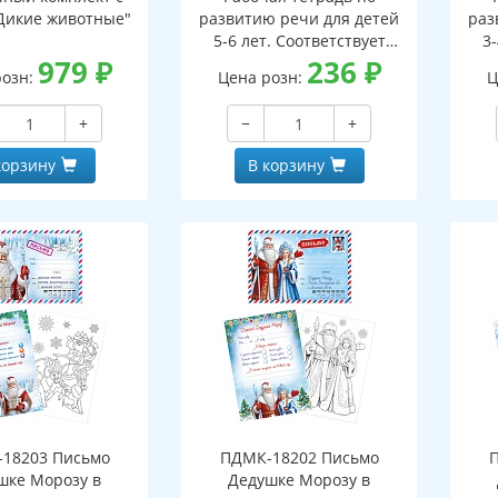
Дикие животные"
развитию речи для детей
раз
5-6 лет. Соответствует
3-
979
₽
ФГОС ДО - 3-е изд. испр.
236
₽
ФГО
розн:
Цена розн:
Ц
+
−
+
корзину
В корзину
18203 Письмо
ПДМК-18202 Письмо
шке Морозу в
Дедушке Морозу в