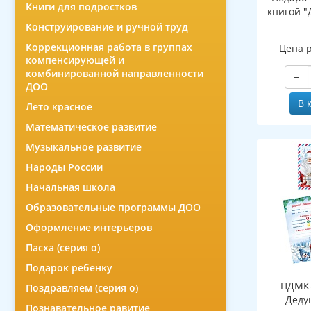
Книги для подростков
книгой "
Конструирование и ручной труд
Коррекционная работа в группах
Цена 
компенсирующей и
комбинированной направленности
−
ДОО
В 
Лето красное
Математическое развитие
Музыкальное развитие
Народы России
Начальная школа
Образовательные программы ДОО
Оформление интерьеров
Пасха (серия о)
Подарок ребенку
ПДМК-
Поздравляем (серия о)
Деду
Познавательное равитие