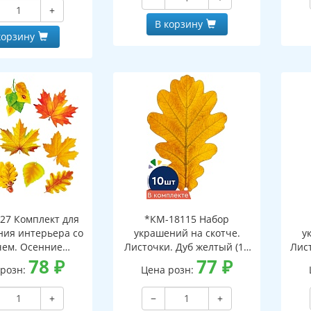
и клеевым клапаном)
+
В корзину
корзину
27 Комплект для
*КМ-18115 Набор
ия интерьера со
украшений на скотче.
у
чем. Осенние
Листочки. Дуб желтый (10
Лист
ки-1 (10 видов)
78
₽
шт. в наборе,
77
₽
 розн:
Цена розн:
двухсторонняя, ВД-лак)
дв
+
−
+