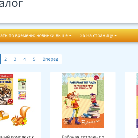
алог
ать по времени: новинки выше
36 На страницу
2
3
4
5
Вперед
ный комплект с
Рабочая тетрадь по