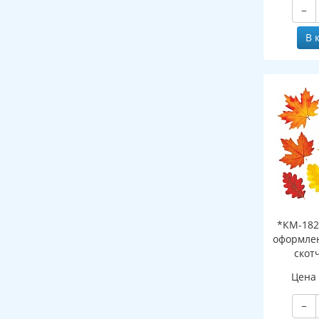
−
В 
*КМ-182
оформлен
скот
листоч
Цена
−