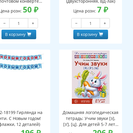
почтовом конверте
(двухсторонняя, ВД-лак)
верт, письмо с текстом
50
₽
7
₽
Цена розн:
Цена розн:
аскраской на обороте,
вырубная фигурка)
−
+
−
+
В корзину
В корзину
2-18199 Гирлянда на
Домашняя логопедическая
ити. С Новым годом!
тетрадь: Учим звуки [з],
флажки, 12 деталей)
[з’], [ц]. Для детей 5-7 лет -
196
₽
3-е изд.
206
₽