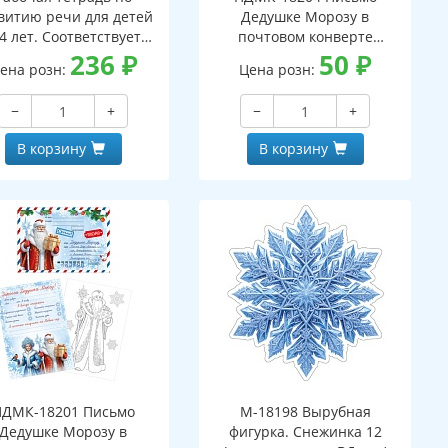
витию речи для детей
Дедушке Морозу в
4 лет. Соответствует
почтовом конверте
С ДО - 3-е изд. испр.
236
₽
(конверт, письмо с текстом
50
₽
ена розн:
Цена розн:
и раскраской на обороте,
вырубная фигурка)
−
+
−
+
В корзину
В корзину
ПДМК-18201 Письмо
М-18198 Вырубная
Дедушке Морозу в
фигурка. Снежинка 12