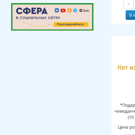
−
В 
*Подар
чемоданч
(10
Цена ро