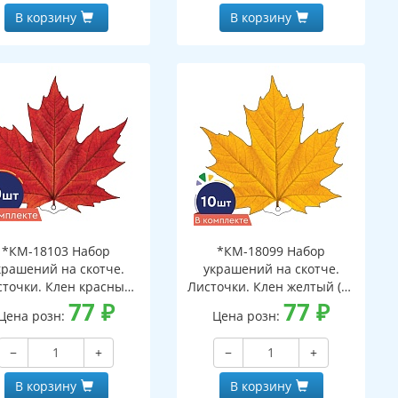
В корзину
В корзину
*КМ-18103 Набор
*КМ-18099 Набор
крашений на скотче.
украшений на скотче.
сточки. Клен красный
Листочки. Клен желтый (10
(10 шт. в наборе,
77
₽
шт. в наборе,
77
₽
Цена розн:
Цена розн:
ухсторонняя, ВД-лак)
двухсторонняя, ВД-лак)
−
+
−
+
В корзину
В корзину