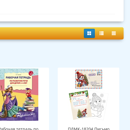
Рабочая тетрадь по
ПДМК-18204 Письмо