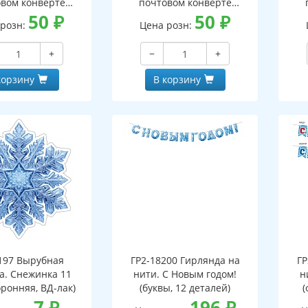
вом конверте
почтовом конверте
 письмо с текстом
50
₽
(конверт, письмо с текстом
50
₽
(кон
 розн:
Цена розн:
ской на обороте,
и раскраской на обороте,
и р
бная фигурка)
вырубная фигурка)
+
−
+
корзину
В корзину
197 Вырубная
ГР2-18200 Гирлянда на
ГР
а. Снежинка 11
нити. С Новым годом!
н
оронняя, ВД-лак)
(буквы, 12 деталей)
(
7
₽
196
₽