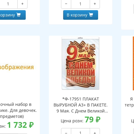
+
−
+
корзину
В корзину
*Ф-17951 ПЛАКАТ
Я
очный набор в
ВЫРУБНОЙ А3+ В ПАКЕТЕ.
тетр
ике. Для девочек.
9 Мая. С Днем Великой
 предметов)
Победы! (двухсторонний,
79
₽
Цена розн:
Ц
1 732
₽
ВД-лак, в индивидуальной
зн:
упаковке, с европодвесом
−
+