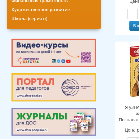
Финансовая грамотность
Цен
Художественное развитие
−
Школа (серия о)
В 
Я уЗН
ж
Познават
де
Цена 