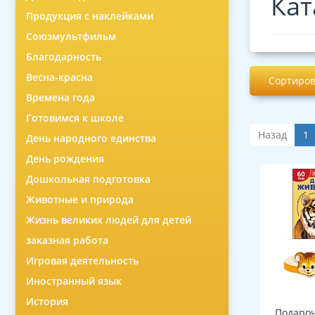
Кат
Продукция с наклейками
Союзмультфильм
Благодарность
Весна-красна
Сортиров
Времена года
Готовимся к школе
Назад
1
День народного единства
День рождения
Дошкольная подготовка
Животные и природа
Жизнь великих людей для детей
заказная работа
Игровая деятельность
Иностранный язык
История
Подароч