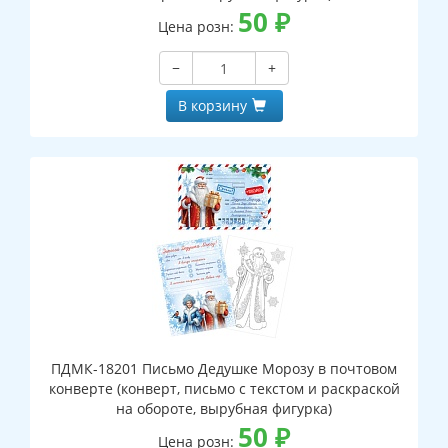
50
₽
Цена розн:
−
+
В корзину
ПДМК-18201 Письмо Дедушке Морозу в почтовом
конверте (конверт, письмо с текстом и раскраской
на обороте, вырубная фигурка)
50
₽
Цена розн: