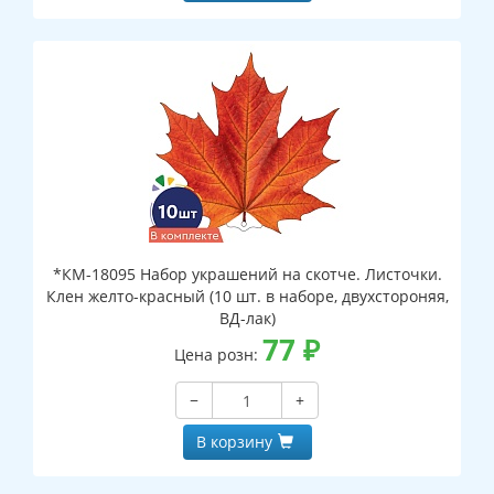
*КМ-18095 Набор украшений на скотче. Листочки.
Клен желто-красный (10 шт. в наборе, двухстороняя,
ВД-лак)
77
₽
Цена розн:
−
+
В корзину