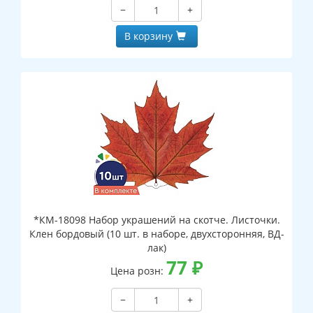
−
+
В корзину
*КМ-18098 Набор украшений на скотче. Листочки.
Клен бордовый (10 шт. в наборе, двухсторонняя, ВД-
лак)
77
₽
Цена розн:
−
+