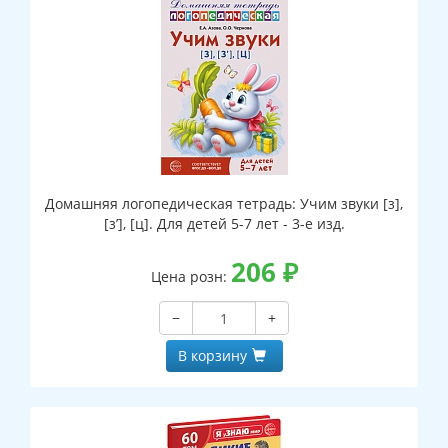
Домашняя логопедическая тетрадь: Учим звуки [з],
[з’], [ц]. Для детей 5-7 лет - 3-е изд.
206
₽
Цена розн:
−
+
В корзину