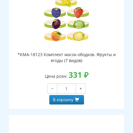
*КМА-18123 Комплект масок-ободков. Фрукты и
ягоды (7 видов)
331
₽
Цена розн:
−
+
В корзину