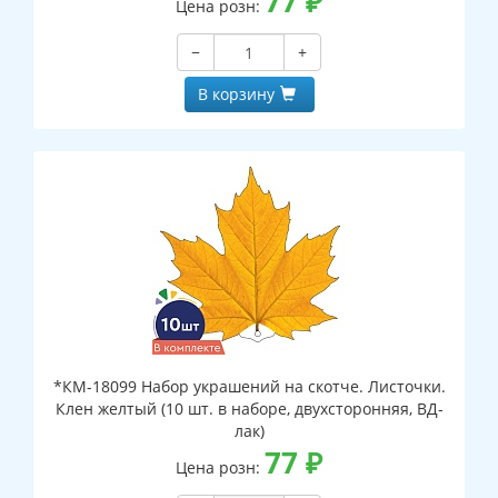
77
₽
Цена розн:
−
+
В корзину
*КМ-18099 Набор украшений на скотче. Листочки.
Клен желтый (10 шт. в наборе, двухсторонняя, ВД-
лак)
77
₽
Цена розн: