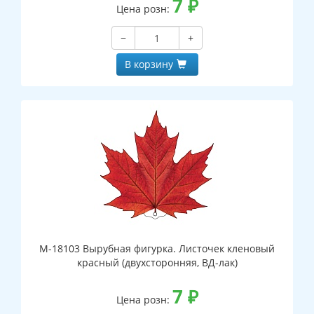
7
₽
Цена розн:
−
+
В корзину
М-18103 Вырубная фигурка. Листочек кленовый
красный (двухсторонняя, ВД-лак)
7
₽
Цена розн: