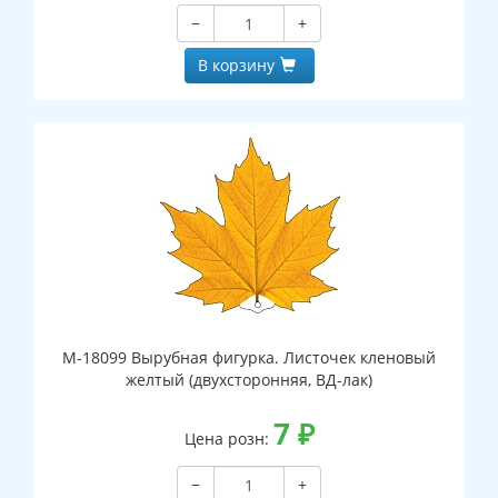
−
+
В корзину
М-18099 Вырубная фигурка. Листочек кленовый
желтый (двухсторонняя, ВД-лак)
7
₽
Цена розн:
−
+