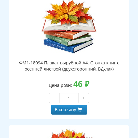
ФМ1-18094 Плакат вырубной А4. Стопка книг с
осенней листвой (двухсторонний, ВД-лак)
46
₽
Цена розн:
−
+
В корзину