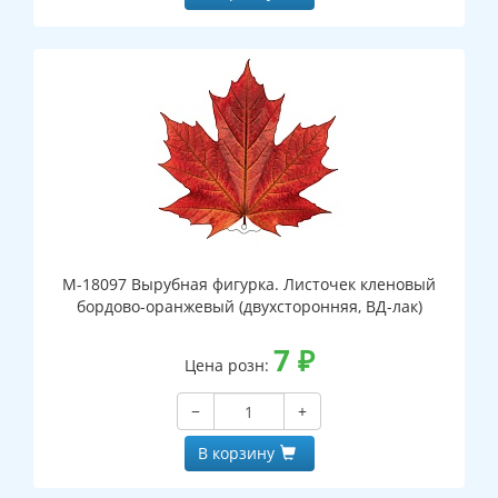
М-18097 Вырубная фигурка. Листочек кленовый
бордово-оранжевый (двухсторонняя, ВД-лак)
7
₽
Цена розн:
−
+
В корзину