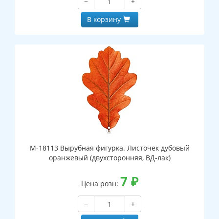
−
+
В корзину
М-18113 Вырубная фигурка. Листочек дубовый
оранжевый (двухсторонняя, ВД-лак)
7
₽
Цена розн:
−
+