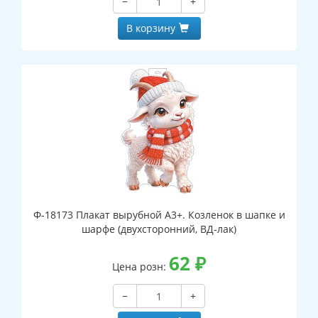
−
+
В корзину
Ф-18173 Плакат вырубной А3+. Козленок в шапке и
шарфе (двухсторонний, ВД-лак)
62
₽
Цена розн:
−
+