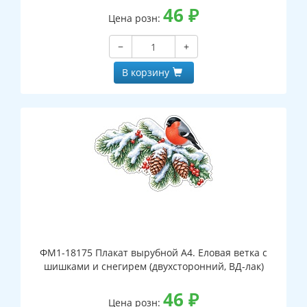
46
₽
Цена розн:
−
+
В корзину
ФМ1-18175 Плакат вырубной А4. Еловая ветка с
шишками и снегирем (двухсторонний, ВД-лак)
46
₽
Цена розн: