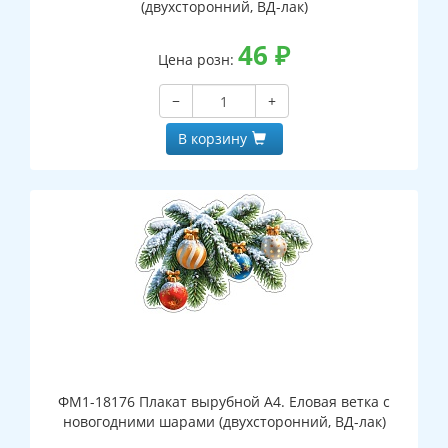
(двухсторонний, ВД-лак)
46
₽
Цена розн:
−
+
В корзину
ФМ1-18176 Плакат вырубной А4. Еловая ветка с
новогодними шарами (двухсторонний, ВД-лак)