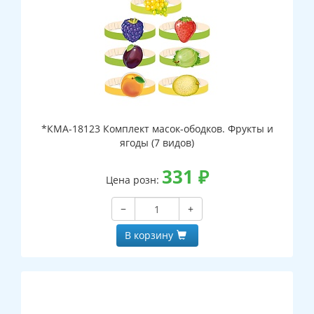
*КМА-18123 Комплект масок-ободков. Фрукты и
ягоды (7 видов)
331
₽
Цена розн:
−
+
В корзину