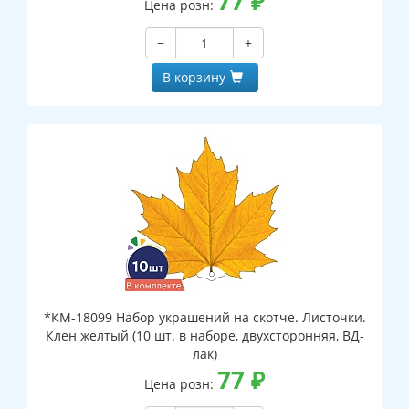
77
₽
Цена розн:
−
+
В корзину
*КМ-18099 Набор украшений на скотче. Листочки.
Клен желтый (10 шт. в наборе, двухсторонняя, ВД-
лак)
77
₽
Цена розн: