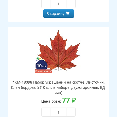
−
+
В корзину
*КМ-18098 Набор украшений на скотче. Листочки.
Клен бордовый (10 шт. в наборе, двухсторонняя, ВД-
лак)
77
₽
Цена розн:
−
+