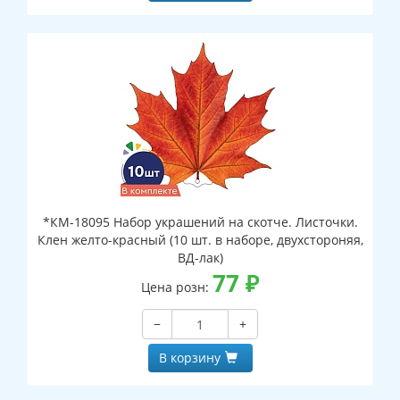
*КМ-18095 Набор украшений на скотче. Листочки.
Клен желто-красный (10 шт. в наборе, двухстороняя,
ВД-лак)
77
₽
Цена розн:
−
+
В корзину