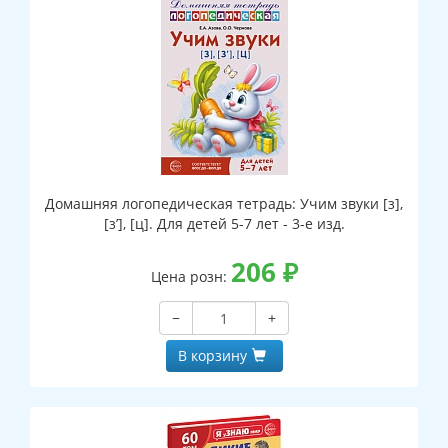
Домашняя логопедическая тетрадь: Учим звуки [з],
[з’], [ц]. Для детей 5-7 лет - 3-е изд.
206
₽
Цена розн:
−
+
В корзину