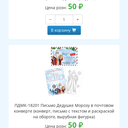
50
₽
Цена розн:
−
+
В корзину
ПДМК-18201 Письмо Дедушке Морозу в почтовом
конверте (конверт, письмо с текстом и раскраской
на обороте, вырубная фигурка)
50
₽
Цена розн: