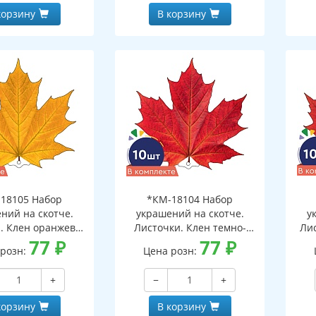
корзину
В корзину
18105 Набор
*КМ-18104 Набор
ний на скотче.
украшений на скотче.
у
. Клен оранжево-
Листочки. Клен темно-
Ли
10 шт. в наборе,
77
₽
красный (10 шт. в наборе,
77
₽
 розн:
Цена розн:
ронняя, ВД-лак)
двухсторонняя, ВД-лак)
дв
+
−
+
корзину
В корзину