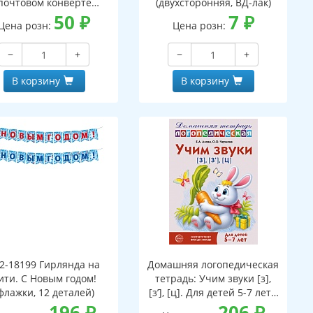
почтовом конверте
(двухсторонняя, ВД-лак)
верт, письмо с текстом
50
₽
7
₽
Цена розн:
Цена розн:
аскраской на обороте,
вырубная фигурка)
−
+
−
+
В корзину
В корзину
2-18199 Гирлянда на
Домашняя логопедическая
ити. С Новым годом!
тетрадь: Учим звуки [з],
флажки, 12 деталей)
[з’], [ц]. Для детей 5-7 лет -
196
₽
3-е изд.
206
₽