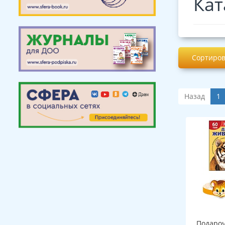
Кат
Сортиров
Назад
1
Подароч