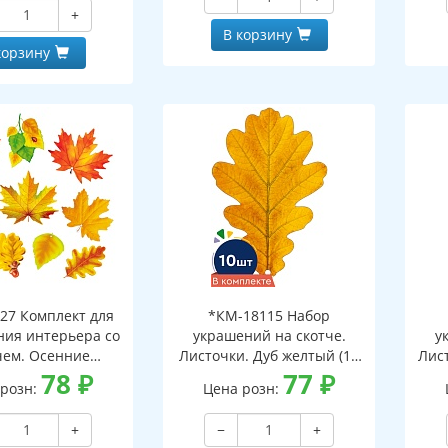
и клеевым клапаном)
+
В корзину
корзину
27 Комплект для
*КМ-18115 Набор
ия интерьера со
украшений на скотче.
у
чем. Осенние
Листочки. Дуб желтый (10
Лист
ки-1 (10 видов)
78
₽
шт. в наборе,
77
₽
 розн:
Цена розн:
двухсторонняя, ВД-лак)
дв
+
−
+