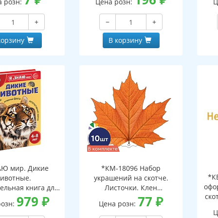
а розн:
Цена розн:
Ц
+
−
+
корзину
В корзину
АЮ мир. Дикие
*КМ-18096 Набор
*К
ивотные.
украшений на скотче.
офо
ельная книга для
Листочки. Клен
ско
тей 4-8 лет
979
₽
оранжевый (10 шт. в
77
₽
розн:
Цена розн:
наборе, двухсторонний,
Ц
ВД-лак)