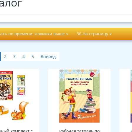
алог
ать по времени: новинки выше
36 На страницу
2
3
4
5
Вперед
ный комплект с
Рабочая тетрадь по