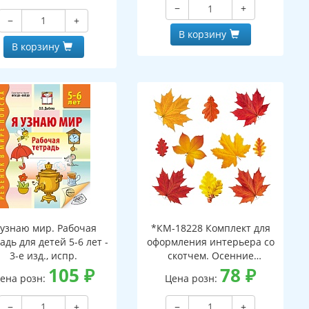
−
+
−
+
В корзину
В корзину
 узнаю мир. Рабочая
*КМ-18228 Комплект для
адь для детей 5-6 лет -
оформления интерьера со
3-е изд., испр.
скотчем. Осенние
105
₽
листочки-2 (10 видов)
78
₽
ена розн:
Цена розн:
−
+
−
+