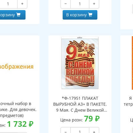
+
−
+
корзину
В корзину
*Ф-17951 ПЛАКАТ
Я
очный набор в
ВЫРУБНОЙ А3+ В ПАКЕТЕ.
тетр
ике. Для девочек.
9 Мая. С Днем Великой
 предметов)
Победы! (двухсторонний,
79
₽
Цена розн:
Ц
1 732
₽
ВД-лак, в индивидуальной
зн:
упаковке, с европодвесом
−
+