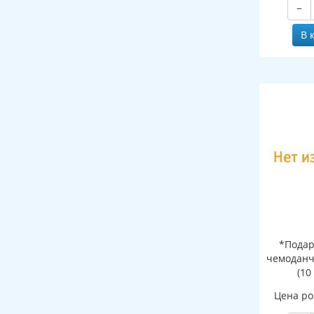
−
В 
*Подар
чемоданч
(10
Цена ро