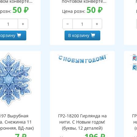
вом конверте
почтовом конверте
 письмо с текстом
50
₽
(конверт, письмо с текстом
50
₽
(кон
 розн:
Цена розн:
ской на обороте,
и раскраской на обороте,
и р
бная фигурка)
вырубная фигурка)
+
−
+
корзину
В корзину
197 Вырубная
ГР2-18200 Гирлянда на
ГР
а. Снежинка 11
нити. С Новым годом!
н
оронняя, ВД-лак)
(буквы, 12 деталей)
(
7
₽
196
₽