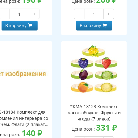
ена розн:
Цена розн:
−
+
−
+
В корзину
В корзину
*КМА-18123 Комплект
Б-18184 Комплект для
масок-ободков. Фрукты и
рмления интерьера со
ягоды (7 видов)
тчем. Флаги (2 плаката
331
₽
Цена розн:
А3)
140
₽
ена розн: