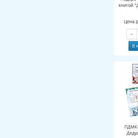
книгой "
Цена 
−
В 
ПДМК-
Деду