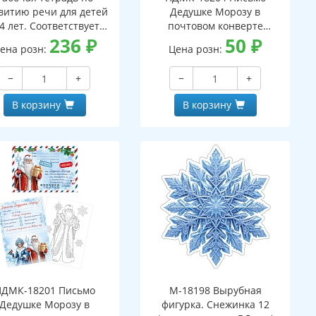
витию речи для детей
Дедушке Морозу в
4 лет. Соответствует
почтовом конверте
С ДО - 3-е изд. испр.
236
₽
(конверт, письмо с текстом
50
₽
ена розн:
Цена розн:
и раскраской на обороте,
вырубная фигурка)
−
+
−
+
В корзину
В корзину
ПДМК-18201 Письмо
М-18198 Вырубная
Дедушке Морозу в
фигурка. Снежинка 12