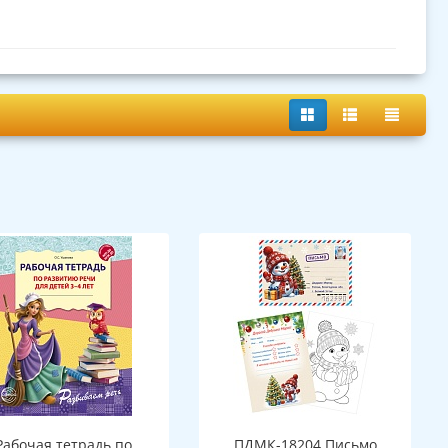
Рабочая тетрадь по
ПДМК-18204 Письмо