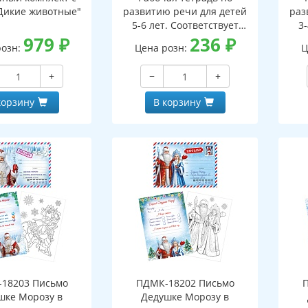
Дикие животные"
развитию речи для детей
раз
5-6 лет. Соответствует
3-
979
₽
ФГОС ДО - 3-е изд. испр.
236
₽
ФГО
розн:
Цена розн:
Ц
+
−
+
корзину
В корзину
18203 Письмо
ПДМК-18202 Письмо
шке Морозу в
Дедушке Морозу в