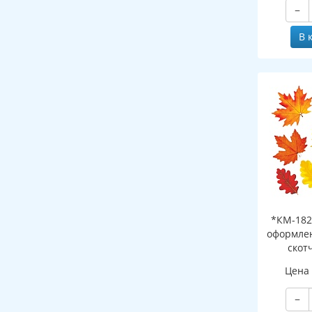
−
В 
*КМ-182
оформлен
скот
листоч
Цена
−