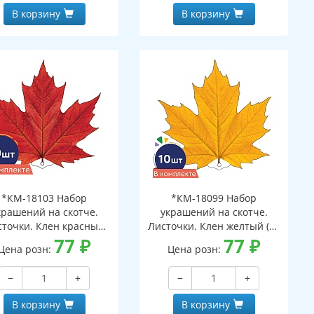
В корзину
В корзину
*КМ-18103 Набор
*КМ-18099 Набор
крашений на скотче.
украшений на скотче.
сточки. Клен красный
Листочки. Клен желтый (10
(10 шт. в наборе,
77
₽
шт. в наборе,
77
₽
Цена розн:
Цена розн:
ухсторонняя, ВД-лак)
двухсторонняя, ВД-лак)
−
+
−
+
В корзину
В корзину