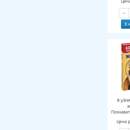
Цен
−
В 
Я уЗН
ж
Познават
де
Цена 