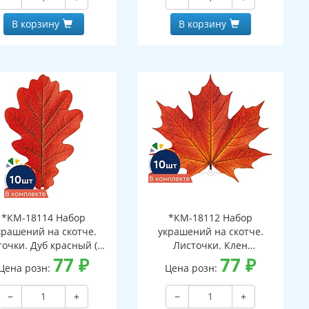
В корзину
В корзину
*КМ-18114 Набор
*КМ-18112 Набор
крашений на скотче.
украшений на скотче.
очки. Дуб красный (10
Листочки. Клен
шт. в наборе,
77
₽
оранжевый (10 шт. в
77
₽
Цена розн:
Цена розн:
ухсторонняя, ВД-лак)
наборе, двухсторонняя, ВД-
лак)
−
+
−
+