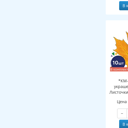
В 
*КМ-
украше
Листочки
желтый (
Цена
двухсто
−
В 