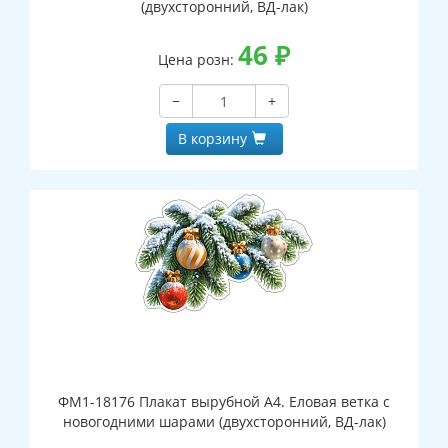
(двухсторонний, ВД-лак)
46
₽
Цена розн:
−
+
В корзину
ФМ1-18176 Плакат вырубной А4. Еловая ветка с
новогодними шарами (двухсторонний, ВД-лак)