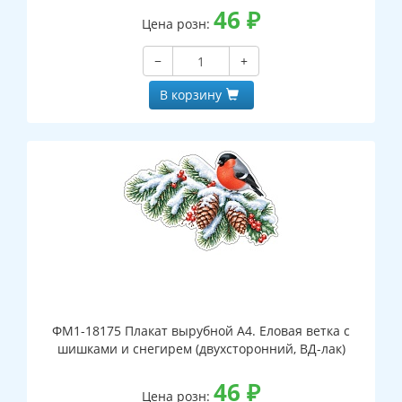
46
₽
Цена розн:
−
+
В корзину
ФМ1-18175 Плакат вырубной А4. Еловая ветка с
шишками и снегирем (двухсторонний, ВД-лак)
46
₽
Цена розн: