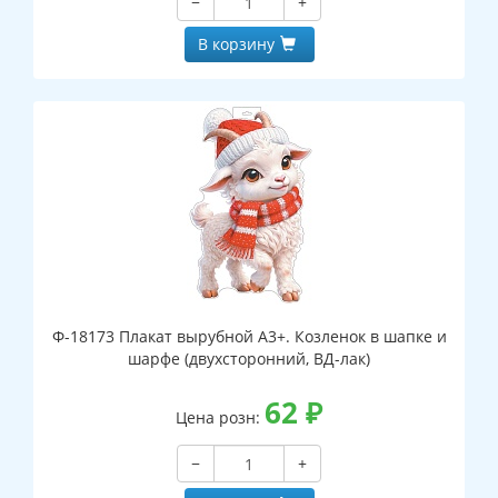
−
+
В корзину
Ф-18173 Плакат вырубной А3+. Козленок в шапке и
шарфе (двухсторонний, ВД-лак)
62
₽
Цена розн:
−
+