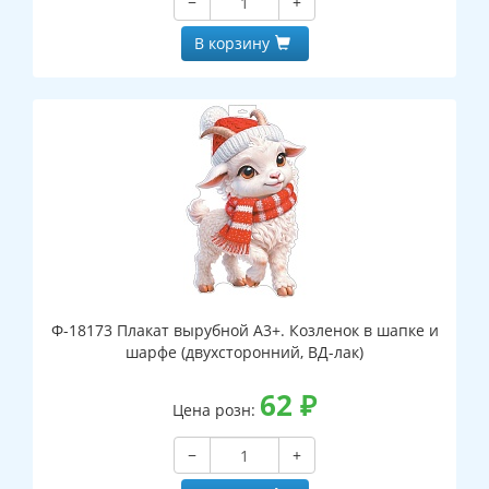
−
+
В корзину
Ф-18173 Плакат вырубной А3+. Козленок в шапке и
шарфе (двухсторонний, ВД-лак)
62
₽
Цена розн:
−
+