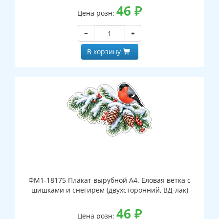
46
₽
Цена розн:
−
+
В корзину
ФМ1-18175 Плакат вырубной А4. Еловая ветка с
шишками и снегирем (двухсторонний, ВД-лак)
46
₽
Цена розн: