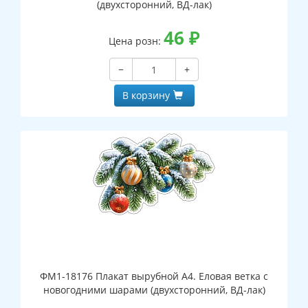
(двухсторонний, ВД-лак)
46
₽
Цена розн:
−
+
В корзину
ФМ1-18176 Плакат вырубной А4. Еловая ветка с
новогодними шарами (двухсторонний, ВД-лак)