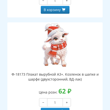
−
+
В корзину
Ф-18173 Плакат вырубной А3+. Козленок в шапке и
шарфе (двухсторонний, ВД-лак)
62
₽
Цена розн:
−
+