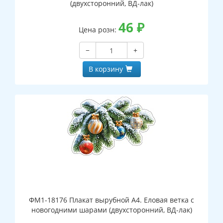
(двухсторонний, ВД-лак)
46
₽
Цена розн:
−
+
В корзину
ФМ1-18176 Плакат вырубной А4. Еловая ветка с
новогодними шарами (двухсторонний, ВД-лак)