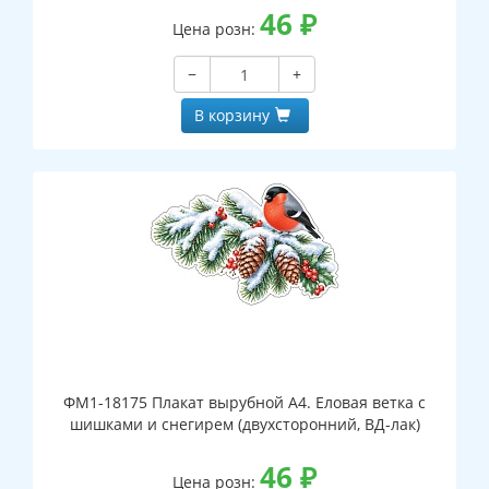
46
₽
Цена розн:
−
+
В корзину
ФМ1-18175 Плакат вырубной А4. Еловая ветка с
шишками и снегирем (двухсторонний, ВД-лак)
46
₽
Цена розн: