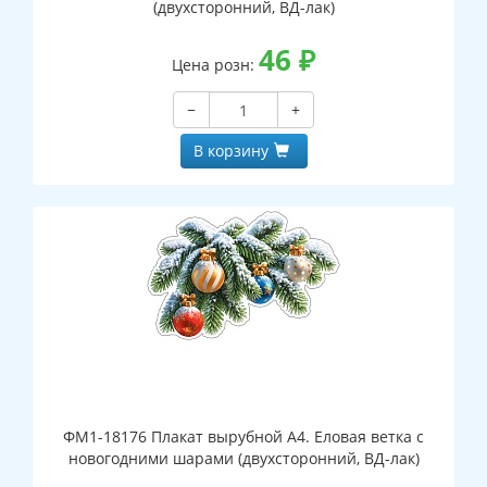
(двухсторонний, ВД-лак)
46
₽
Цена розн:
−
+
В корзину
ФМ1-18176 Плакат вырубной А4. Еловая ветка с
новогодними шарами (двухсторонний, ВД-лак)