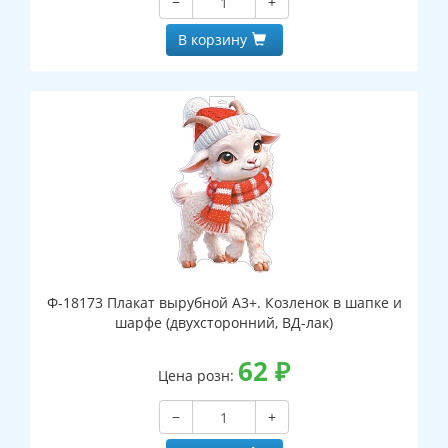
−
+
В корзину
Ф-18173 Плакат вырубной А3+. Козленок в шапке и
шарфе (двухсторонний, ВД-лак)
62
₽
Цена розн:
−
+