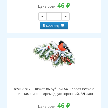
46
₽
Цена розн:
−
+
В корзину
ФМ1-18175 Плакат вырубной А4. Еловая ветка с
шишками и снегирем (двухсторонний, ВД-лак)
46
₽
Цена розн: