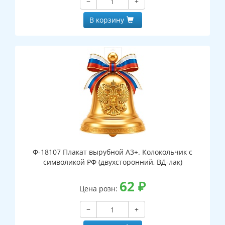
−
+
В корзину
Ф-18107 Плакат вырубной А3+. Колокольчик с
символикой РФ (двухсторонний, ВД-лак)
62
₽
Цена розн:
−
+