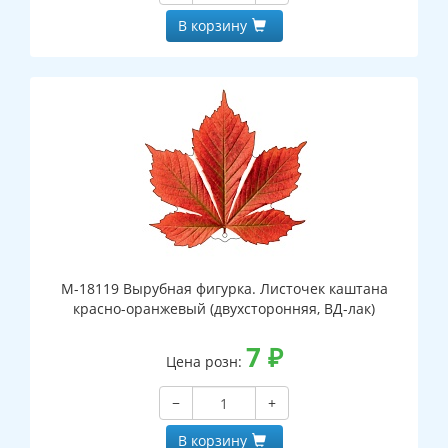
В корзину
М-18119 Вырубная фигурка. Листочек каштана
красно-оранжевый (двухсторонняя, ВД-лак)
7
₽
Цена розн:
−
+
В корзину