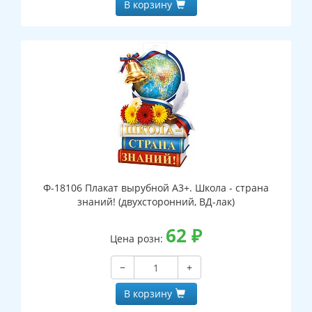
В корзину
Ф-18106 Плакат вырубной А3+. Школа - страна
знаний! (двухсторонний, ВД-лак)
62
₽
Цена розн:
−
+
В корзину