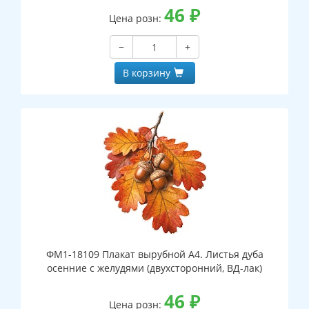
46
₽
Цена розн:
−
+
В корзину
ФМ1-18109 Плакат вырубной А4. Листья дуба
осенние с желудями (двухсторонний, ВД-лак)
46
₽
Цена розн: