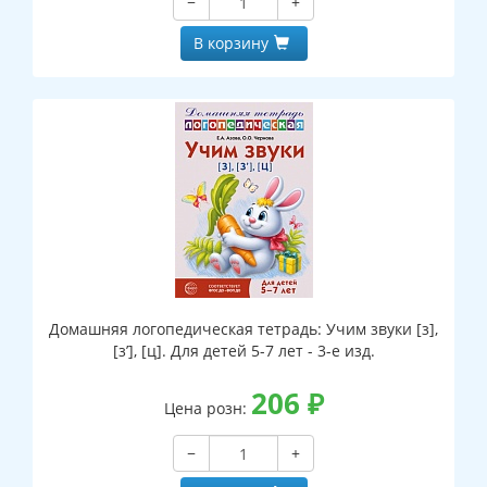
−
+
В корзину
Домашняя логопедическая тетрадь: Учим звуки [з],
[з’], [ц]. Для детей 5-7 лет - 3-е изд.
206
₽
Цена розн:
−
+