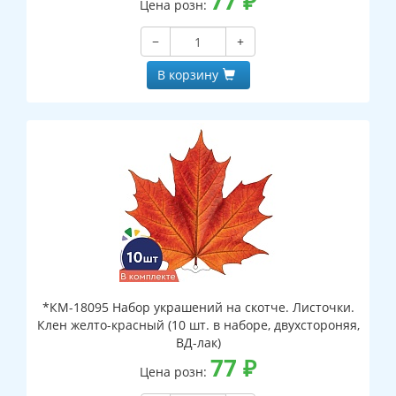
77
₽
Цена розн:
−
+
В корзину
*КМ-18095 Набор украшений на скотче. Листочки.
Клен желто-красный (10 шт. в наборе, двухстороняя,
ВД-лак)
77
₽
Цена розн: