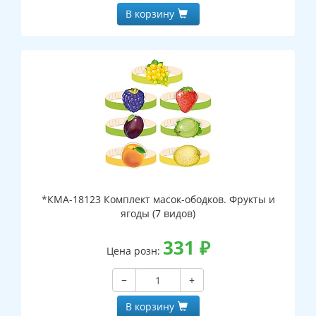
В корзину
*КМА-18123 Комплект масок-ободков. Фрукты и
ягоды (7 видов)
331
₽
Цена розн:
−
+
В корзину