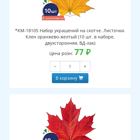
*КМ-18105 Набор украшений на скотче. Листочки.
Клен оранжево-желтый (10 шт. в наборе,
двухсторонняя, ВД-лак)
77
₽
Цена розн:
−
+
В корзину