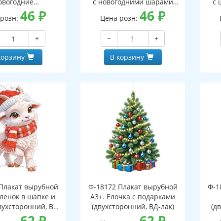
овогодние
с новогодними шарами
с 
оронний, ВД-лак)
46
₽
(двухсторонний, ВД-лак)
46
₽
(д
 розн:
Цена розн:
+
−
+
корзину
В корзину
Плакат вырубной
Ф-18172 Плакат вырубной
Ф-1
зленок в шапке и
А3+. Елочка с подарками
вухсторонний, ВД-
(двухсторонний, ВД-лак)
(д
лак)
62
₽
62
₽