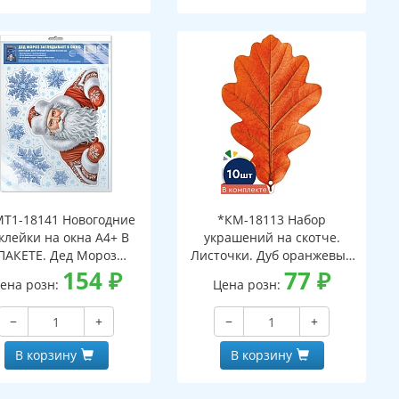
Т1-18141 Новогодние
*КМ-18113 Набор
клейки на окна А4+ В
украшений на скотче.
ПАКЕТЕ. Дед Мороз
Листочки. Дуб оранжевый
ядывает в окно (видны
154
₽
(10 шт. в наборе,
77
₽
ена розн:
Цена розн:
с обеих сторон,
двухсторонняя, ВД-лак)
многоразовые, в
−
+
−
+
ивидуальной упаковке,
вроподвесом и клеевым
В корзину
В корзину
клапаном)