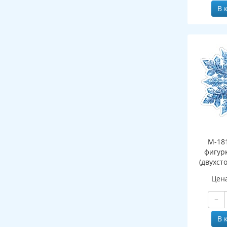
В 
М-18
фигур
(двухст
Цен
−
В 