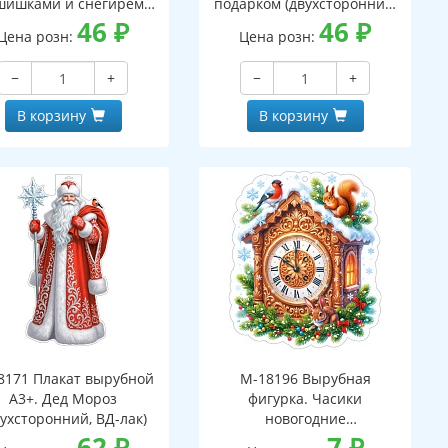
шишками и снегирем
подарком (двухсторонний,
вухсторонний, ВД-лак)
46
₽
ВД-лак)
46
₽
Цена розн:
Цена розн:
−
+
−
+
В корзину
В корзину
8171 Плакат вырубной
М-18196 Вырубная
А3+. Дед Мороз
фигурка. Часики
вухсторонний, ВД-лак)
новогодние
62
₽
(двухсторонняя, ВД-лак)
7
₽