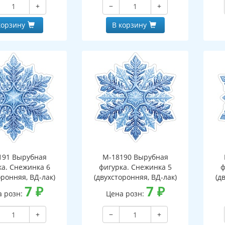
+
−
+
корзину
В корзину
191 Вырубная
М-18190 Вырубная
ка. Снежинка 6
фигурка. Снежинка 5
ф
оронняя, ВД-лак)
(двухсторонняя, ВД-лак)
(д
7
₽
7
₽
а розн:
Цена розн:
+
−
+