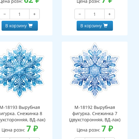
Цена розн:
Цена розн:
−
+
−
+
В корзину
В корзину
М-18193 Вырубная
М-18192 Вырубная
игурка. Снежинка 8
фигурка. Снежинка 7
вухсторонняя, ВД-лак)
(двухсторонняя, ВД-лак)
7
₽
7
₽
Цена розн:
Цена розн: