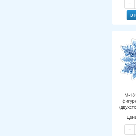
−
В 
М-18
фигур
(двухст
Цен
−