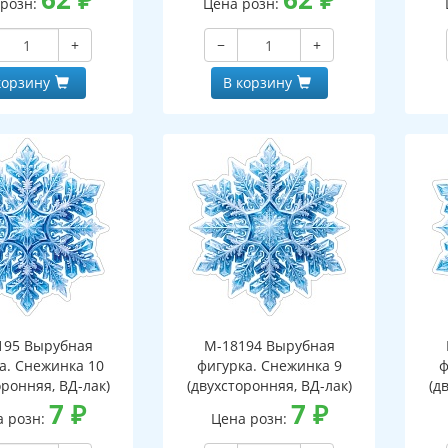
 розн:
Цена розн:
+
−
+
корзину
В корзину
195 Вырубная
М-18194 Вырубная
а. Снежинка 10
фигурка. Снежинка 9
ф
оронняя, ВД-лак)
(двухсторонняя, ВД-лак)
(д
7
₽
7
₽
а розн:
Цена розн: