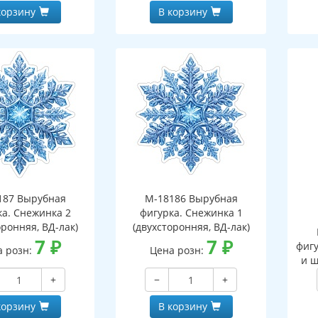
корзину
В корзину
187 Вырубная
М-18186 Вырубная
ка. Снежинка 2
фигурка. Снежинка 1
оронняя, ВД-лак)
(двухсторонняя, ВД-лак)
7
₽
7
₽
фигу
а розн:
Цена розн:
и ш
+
−
+
корзину
В корзину