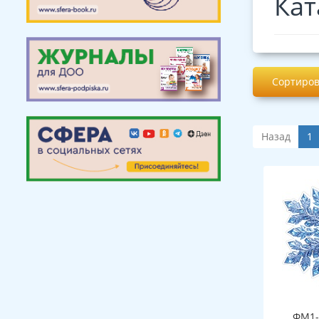
Кат
Сортиров
Назад
1
ФМ1-