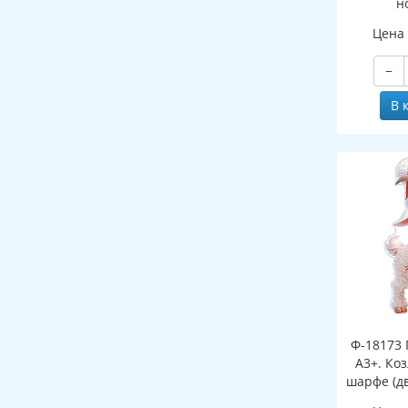
н
(двухст
Цена
−
В 
Ф-18173 
А3+. Ко
шарфе (д