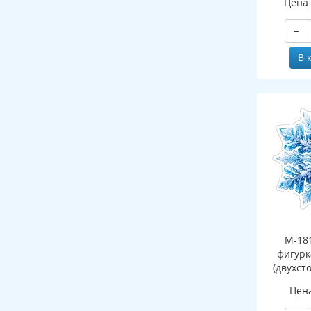
Цена
−
В 
М-18
фигурк
(двухст
Цен