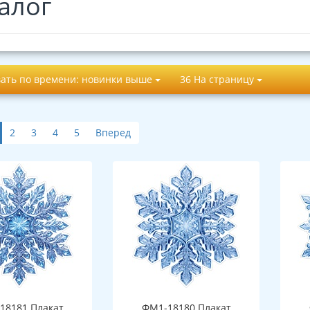
алог
ать по времени: новинки выше
36 На страницу
2
3
4
5
Вперед
18181 Плакат
ФМ1-18180 Плакат