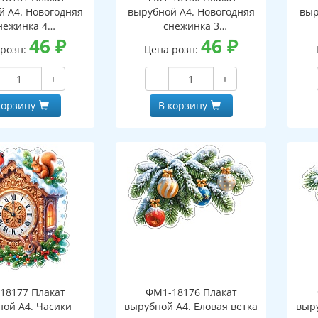
й А4. Новогодняя
вырубной А4. Новогодняя
выр
нежинка 4
снежинка 3
оронний, ВД-лак)
46
₽
(двухсторонний, ВД-лак)
46
₽
(д
 розн:
Цена розн:
+
−
+
корзину
В корзину
18177 Плакат
ФМ1-18176 Плакат
ной А4. Часики
вырубной А4. Еловая ветка
выру