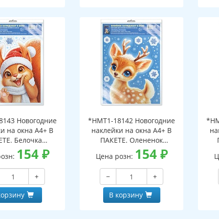
8143 Новогодние
*НМТ1-18142 Новогодние
*НМ
и на окна А4+ В
наклейки на окна А4+ В
на
ЕТЕ. Белочка
ПАКЕТЕ. Олененок
ает в окно (видны
154
₽
заглядывает в окно (видны
154
₽
загл
розн:
Цена розн:
Ц
беих сторон,
с обеих сторон,
горазовые, в
многоразовые, в
+
−
+
альной упаковке,
индивидуальной упаковке,
инд
двесом и клеевым
с европодвесом и клеевым
с е
корзину
В корзину
лапаном)
клапаном)