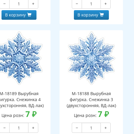
−
+
−
+
В корзину
В корзину
М-18189 Вырубная
М-18188 Вырубная
игурка. Снежинка 4
фигурка. Снежинка 3
вухсторонняя, ВД-лак)
(двухсторонняя, ВД-лак)
7
₽
7
₽
Цена розн:
Цена розн:
−
+
−
+