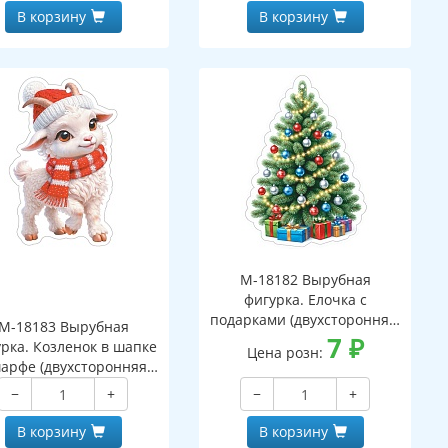
В корзину
В корзину
М-18182 Вырубная
фигурка. Елочка с
подарками (двухсторонняя,
М-18183 Вырубная
ВД-лак)
7
₽
рка. Козленок в шапке
Цена розн:
арфе (двухсторонняя,
ВД-лак)
−
+
−
+
В корзину
В корзину