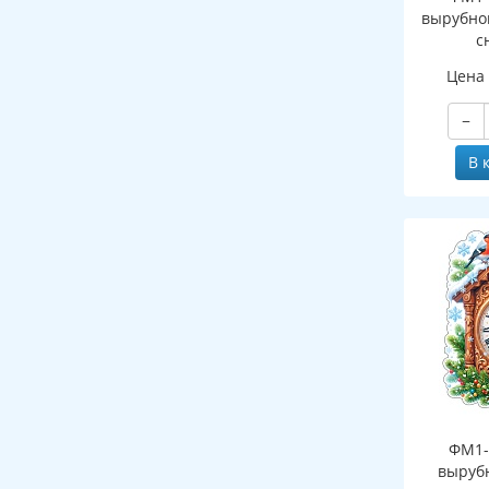
вырубно
с
(двухст
Цена
−
В 
ФМ1-
выруб