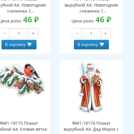
убной А4. Новогодняя
вырубной А4. Новогодняя
снежинка 2
снежинка 1
вухсторонний, ВД-лак)
46
₽
(двухсторонний, ВД-лак)
46
₽
Цена розн:
Цена розн:
−
+
−
+
В корзину
В корзину
ФМ1-18175 Плакат
ФМ1-18174 Плакат
бной А4. Еловая ветка
вырубной А4. Дед Мороз с