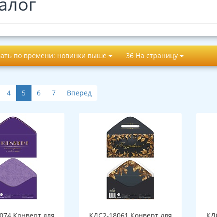
алог
ать по времени: новинки выше
36 На страницу
4
5
6
7
Вперед
074 Конверт для
КДС2-18061 Конверт для
КД