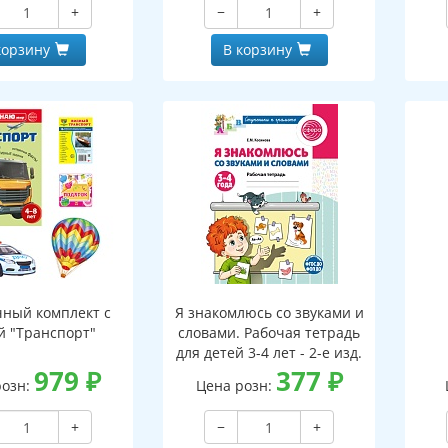
+
−
+
корзину
В корзину
ный комплект с
Я знакомлюсь со звуками и
й "Транспорт"
словами. Рабочая тетрадь
для детей 3-4 лет - 2-е изд.
979
₽
377
₽
розн:
Цена розн:
+
−
+