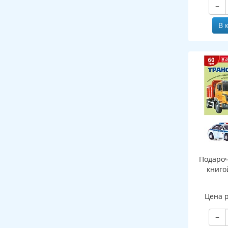
−
В 
Подароч
книго
Цена 
−