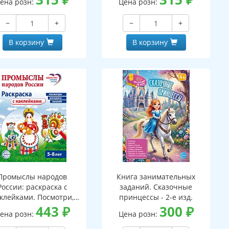
ена розн:
Цена розн:
ПАПКЕ (173х220 мм)
−
+
−
+
В корзину
В корзину
Промыслы народов
Книга занимательных
России: раскраска с
заданий. Сказочные
клейками. Посмотри,
принцессы - 2-е изд.
аклей, раскрась (для
443
₽
300
₽
ена розн:
Цена розн:
детей 5-8 лет)