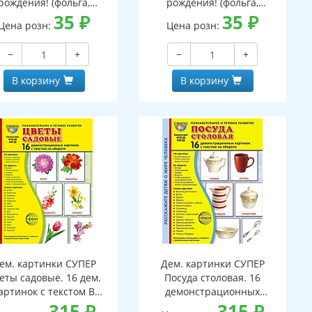
рождения! (фольга,
рождения! (фольга,
унисекс, торт)
35
₽
мужской, подарок)
35
₽
Цена розн:
Цена розн:
−
+
−
+
В корзину
В корзину
ем. картинки СУПЕР
Дем. картинки СУПЕР
еты садовые. 16 дем.
Посуда столовая. 16
артинок с текстом В
демонстрационных
ПАПКЕ (173х220 мм)
315
₽
картинок с текстом В
315
₽