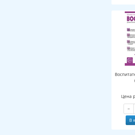
Воспитат
Цена 
−
В 