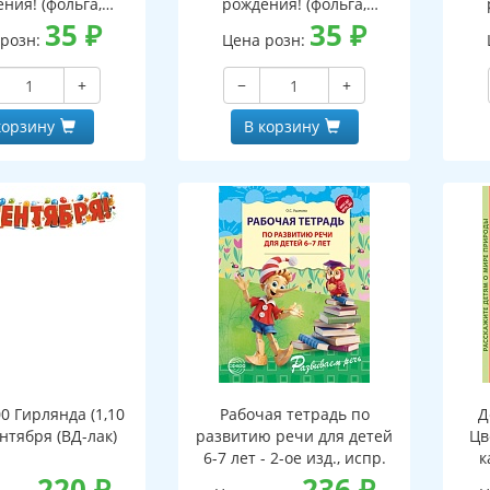
ния! (фольга,
рождения! (фольга,
кой, вензеля)
35
₽
мужской, текст)
35
₽
 розн:
Цена розн:
+
−
+
корзину
В корзину
0 Гирлянда (1,10
Рабочая тетрадь по
Д
ентября (ВД-лак)
развитию речи для детей
Цв
6-7 лет - 2-ое изд., испр.
к
220
₽
236
₽