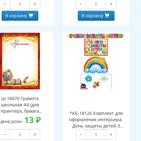
−
+
−
+
В корзину
В корзину
Ш-18070 Грамота
школьная А4 (для
принтера, бумага
*КБ-18126 Комплект для
мелованная 150 г
13
₽
оформления интерьера.
Цена розн:
День защиты детей-3
(гирлянда 2,3 м, 2 плаката
−
+
−
+
А3 и 3 фигуры по 20 шт.)