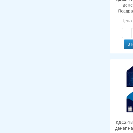
дене
Поздра
мужско
Цена
−
В 
КДС2-18
денег на