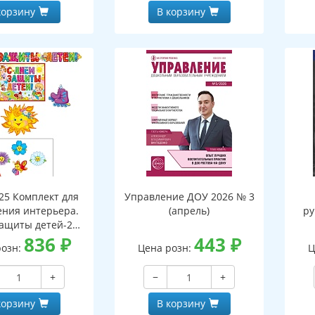
корзину
В корзину
25 Комплект для
Управление ДОУ 2026 № 3
ния интерьера.
(апрель)
ру
ащиты детей-2
 2,3 м с плакатом
836
₽
443
₽
розн:
Цена розн:
Ц
т А4, 2 фигуры по
 фигуры по 20 шт.)
+
−
+
корзину
В корзину