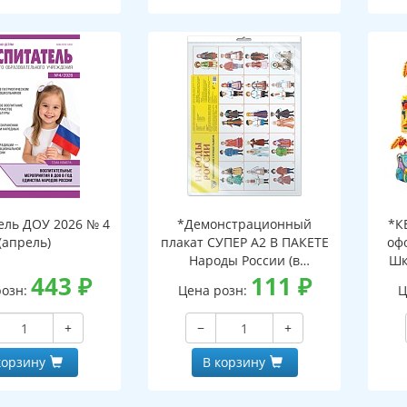
ель ДОУ 2026 № 4
*Демонстрационный
*К
(апрель)
плакат СУПЕР А2 В ПАКЕТЕ
оф
Народы России (в
Шк
443
₽
индивидуальной упаковке,
111
₽
розн:
Цена розн:
Ц
с европодвесом и клеевым
клапаном)
+
−
+
корзину
В корзину