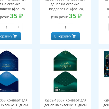
г на склейке.
денег на склейке.
вляем! (фольга,
Поздравляю! (фольга,
П
й, однотонный)
35
₽
унисекс, однотонный,
35
₽
м
 розн:
Цена розн:
узоры)
+
−
+
корзину
В корзину
058 Конверт для
КДС2-18057 Конверт для
КД
 склейке. С днем
денег на склейке. С днем
ден