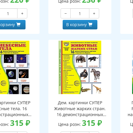
розн:
Цена розн:
Ц
+
−
+
корзину
В корзину
артинки СУПЕР
Дем. картинки СУПЕР
сные тела. 16
Животные жарких стран.
нстрационных
16 демонстрационных
на
ок с текстом В
315
₽
картинок с текстом В
315
₽
н
розн:
Цена розн:
Ц
 (173х220 мм)
ПАПКЕ (173х220 мм)