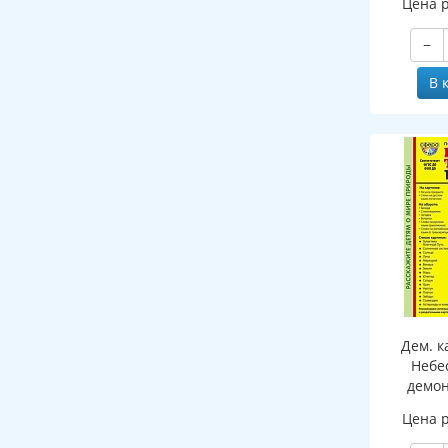
Цена 
−
В 
Дем. к
Небе
демо
картин
Цена 
ПАПКЕ