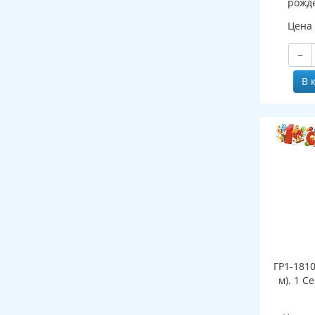
рожде
мужс
Цена
−
В 
ГР1-1810
м). 1 С