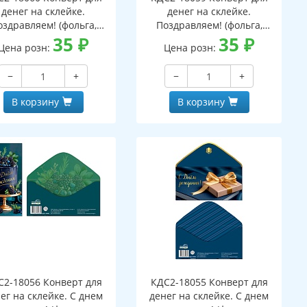
денег на склейке.
денег на склейке.
оздравляем! (фольга,
Поздравляем! (фольга,
ужской, однотонный,
35
₽
мужской, узоры)
35
₽
Цена розн:
Цена розн:
узоры)
−
+
−
+
В корзину
В корзину
С2-18056 Конверт для
КДС2-18055 Конверт для
ег на склейке. С днем
денег на склейке. С днем