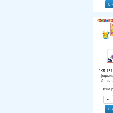
В 
*КБ-181
оформле
День з
(гирлянда
Цена 
А3, плака
1 шт. и 4
−
В 