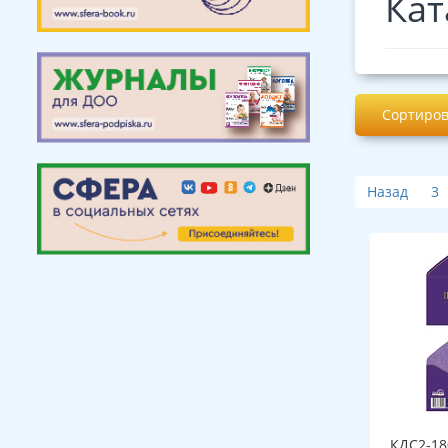
Кат
Сортиров
Назад
3
КДС2-18