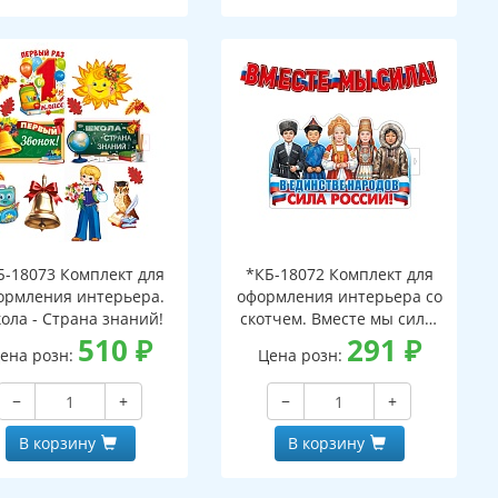
Б-18073 Комплект для
*КБ-18072 Комплект для
ормления интерьера.
оформления интерьера со
ола - Страна знаний!
скотчем. Вместе мы сила!
510
₽
(плакат А3 и гирлянда 1,6
291
₽
ена розн:
Цена розн:
м)
−
+
−
+
В корзину
В корзину