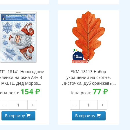
Т1-18141 Новогодние
*КМ-18113 Набор
клейки на окна А4+ В
украшений на скотче.
ПАКЕТЕ. Дед Мороз
Листочки. Дуб оранжевый
ядывает в окно (видны
154
₽
(10 шт. в наборе,
77
₽
ена розн:
Цена розн:
с обеих сторон,
двухсторонняя, ВД-лак)
многоразовые, в
−
+
−
+
ивидуальной упаковке,
вроподвесом и клеевым
В корзину
В корзину
клапаном)