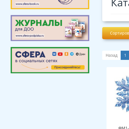
Кат
Сортиров
Назад
1
ФМ1-