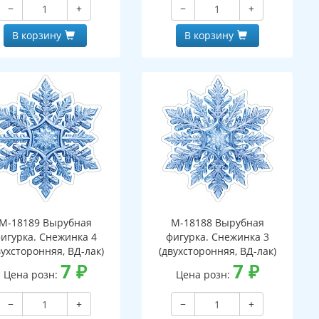
−
+
−
+
В корзину
В корзину
М-18189 Вырубная
М-18188 Вырубная
игурка. Снежинка 4
фигурка. Снежинка 3
вухсторонняя, ВД-лак)
(двухсторонняя, ВД-лак)
7
₽
7
₽
Цена розн:
Цена розн:
−
+
−
+