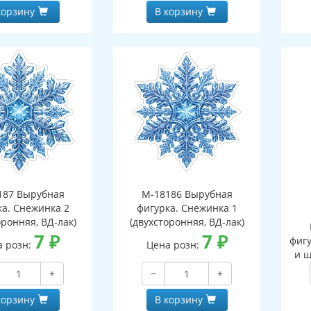
корзину
В корзину
187 Вырубная
М-18186 Вырубная
ка. Снежинка 2
фигурка. Снежинка 1
оронняя, ВД-лак)
(двухсторонняя, ВД-лак)
7
₽
7
₽
фигу
а розн:
Цена розн:
и ш
+
−
+
корзину
В корзину