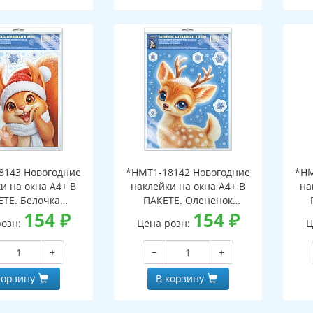
8143 Новогодние
*НМТ1-18142 Новогодние
*НМ
и на окна А4+ В
наклейки на окна А4+ В
на
ЕТЕ. Белочка
ПАКЕТЕ. Олененок
ает в окно (видны
154
₽
заглядывает в окно (видны
154
₽
загл
розн:
Цена розн:
Ц
беих сторон,
с обеих сторон,
горазовые, в
многоразовые, в
+
−
+
альной упаковке,
индивидуальной упаковке,
инд
двесом и клеевым
с европодвесом и клеевым
с е
корзину
В корзину
лапаном)
клапаном)