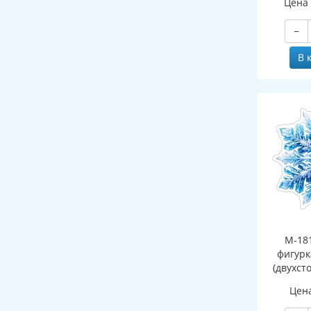
Цена
−
В 
М-18
фигурк
(двухст
Цен