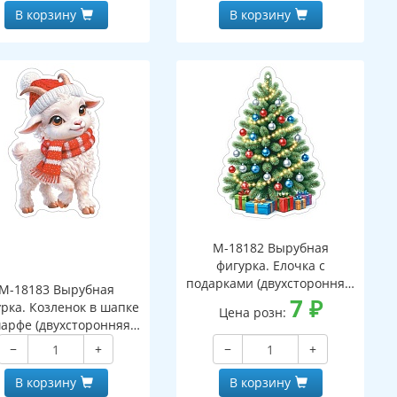
В корзину
В корзину
М-18182 Вырубная
фигурка. Елочка с
подарками (двухсторонняя,
М-18183 Вырубная
ВД-лак)
7
₽
рка. Козленок в шапке
Цена розн:
арфе (двухсторонняя,
ВД-лак)
−
+
−
+
В корзину
В корзину