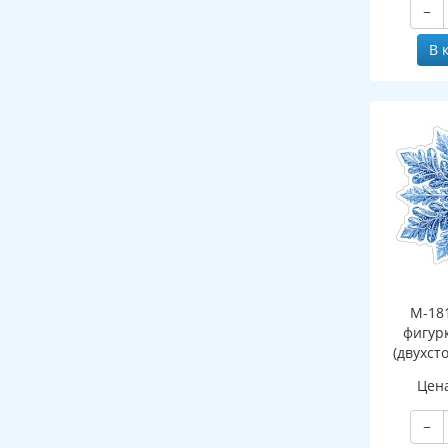
−
В 
М-18
фигур
(двухст
Цен
−