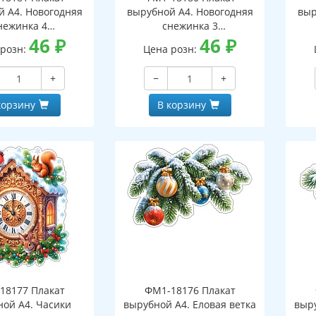
й А4. Новогодняя
вырубной А4. Новогодняя
выр
нежинка 4
снежинка 3
оронний, ВД-лак)
46
₽
(двухсторонний, ВД-лак)
46
₽
(д
 розн:
Цена розн:
+
−
+
корзину
В корзину
18177 Плакат
ФМ1-18176 Плакат
ной А4. Часики
вырубной А4. Еловая ветка
выру