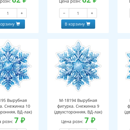
 розн:
Цена розн:
+
−
+
корзину
В корзину
195 Вырубная
М-18194 Вырубная
а. Снежинка 10
фигурка. Снежинка 9
ф
оронняя, ВД-лак)
(двухсторонняя, ВД-лак)
(д
7
₽
7
₽
а розн:
Цена розн: