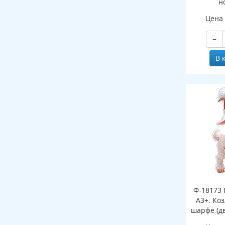
н
(двухст
Цена
−
В 
Ф-18173 
А3+. Ко
шарфе (д