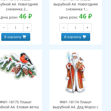
убной А4. Новогодняя
вырубной А4. Новогодняя
снежинка 2
снежинка 1
вухсторонний, ВД-лак)
46
₽
(двухсторонний, ВД-лак)
46
₽
Цена розн:
Цена розн:
−
+
−
+
В корзину
В корзину
ФМ1-18175 Плакат
ФМ1-18174 Плакат
бной А4. Еловая ветка
вырубной А4. Дед Мороз с