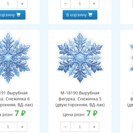
+
−
+
корзину
В корзину
191 Вырубная
М-18190 Вырубная
ка. Снежинка 6
фигурка. Снежинка 5
ф
оронняя, ВД-лак)
(двухсторонняя, ВД-лак)
(д
7
₽
7
₽
а розн:
Цена розн:
+
−
+