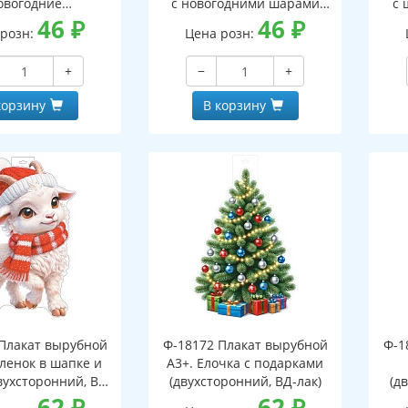
овогодние
с новогодними шарами
с 
оронний, ВД-лак)
46
₽
(двухсторонний, ВД-лак)
46
₽
(д
 розн:
Цена розн:
+
−
+
корзину
В корзину
Плакат вырубной
Ф-18172 Плакат вырубной
Ф-1
зленок в шапке и
А3+. Елочка с подарками
вухсторонний, ВД-
(двухсторонний, ВД-лак)
(д
лак)
62
₽
62
₽