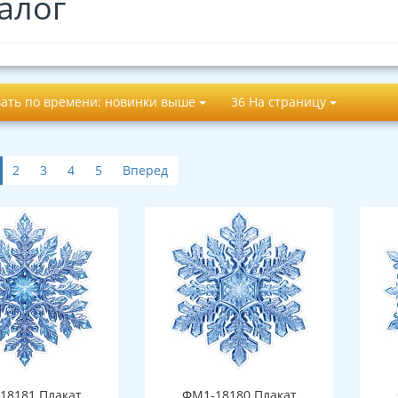
алог
ать по времени: новинки выше
36 На страницу
2
3
4
5
Вперед
18181 Плакат
ФМ1-18180 Плакат