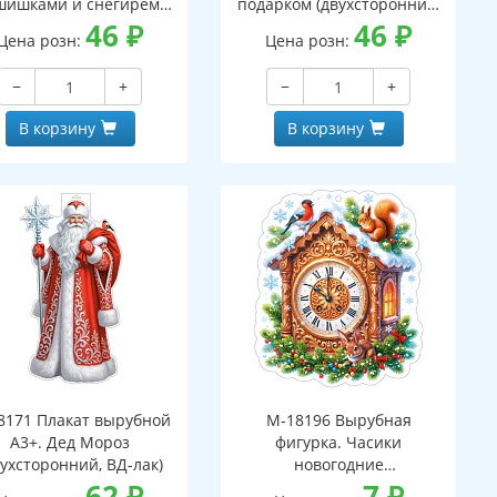
шишками и снегирем
подарком (двухсторонний,
вухсторонний, ВД-лак)
46
₽
ВД-лак)
46
₽
Цена розн:
Цена розн:
−
+
−
+
В корзину
В корзину
8171 Плакат вырубной
М-18196 Вырубная
А3+. Дед Мороз
фигурка. Часики
вухсторонний, ВД-лак)
новогодние
62
₽
(двухсторонняя, ВД-лак)
7
₽