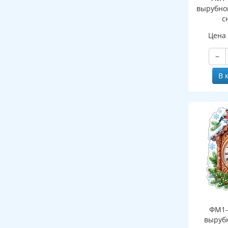
вырубно
с
(двухст
Цена
−
В 
ФМ1-
выруб