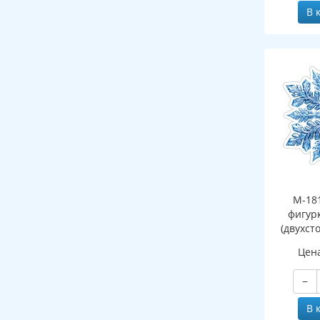
В 
М-18
фигур
(двухст
Цен
−
В 