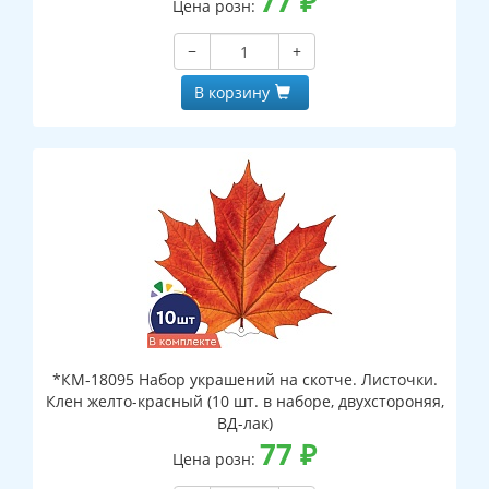
77
₽
Цена розн:
−
+
В корзину
*КМ-18095 Набор украшений на скотче. Листочки.
Клен желто-красный (10 шт. в наборе, двухстороняя,
ВД-лак)
77
₽
Цена розн: