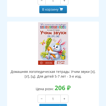
−
+
В корзину
Домашняя логопедическая тетрадь: Учим звуки [з],
[з’], [ц]. Для детей 5-7 лет - 3-е изд.
206
₽
Цена розн:
−
+