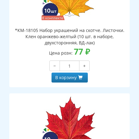
*КМ-18105 Набор украшений на скотче. Листочки.
Клен оранжево-желтый (10 шт. в наборе,
двухсторонняя, ВД-лак)
77
₽
Цена розн:
−
+
В корзину