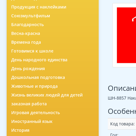
Продукция с наклейками
Союзмультфильм
Благодарность
Весна-красна
Времена года
Готовимся к школе
День народного единства
День рождения
Дошкольная подготовка
Описан
Животные и природа
Жизнь великих людей для детей
ШН-8857 Накл
заказная работа
Особен
Игровая деятельность
Иностранный язык
Код товара:
История
Год: