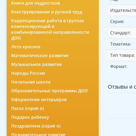
Книги для подростков
Издательств
Конструирование и ручной труд
Коррекционная работа в группах
Серия:
компенсирующей и
комбинированной направленности
Стандарт:
ДОО
Тематика:
Лето красное
Тип товара:
Математическое развитие
Музыкальное развитие
Формат:
Народы России
Начальная школа
Отзывы и 
Образовательные программы ДОО
Оформление интерьеров
Пасха (серия о)
Подарок ребенку
Поздравляем (серия о)
Познавательное равитие