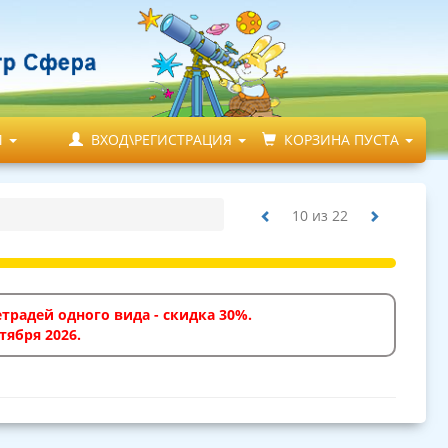
М
ВХОД\РЕГИСТРАЦИЯ
КОРЗИНА ПУСТА
10
из
22
традей одного вида - скидка 30%.
тября 2026.