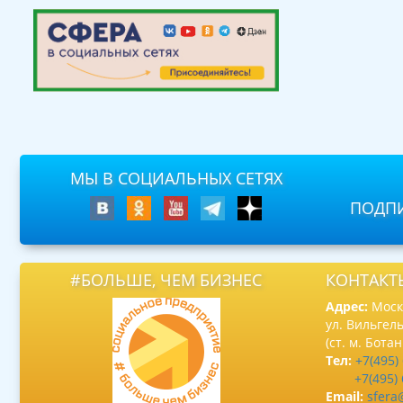
МЫ В СОЦИАЛЬНЫХ СЕТЯХ
ПОДПИ
#БОЛЬШЕ, ЧЕМ БИЗНЕС
КОНТАКТ
Адрес:
Москв
ул. Вильгель
(ст. м. Бота
Тел:
+7(495)
+7(495)
Email:
sfera