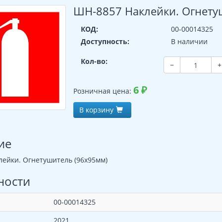
ШН-8857 Наклейки. Огнету
КОД:
00-00014325
Доступность:
В наличии
Кол-во:
−
+
6
₽
Розничная цена:
В корзину
ие
ейки. Огнетушитель (96х95мм)
ности
00-00014325
2021