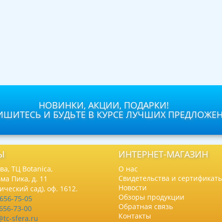
НОВИНКИ, АКЦИИ, ПОДАРКИ!
ШИТЕСЬ И БУДЬТЕ В КУРСЕ ЛУЧШИХ ПРЕДЛОЖЕ
Ы
ИНТЕРНЕТ-МАГАЗИН
а, ТЦ Botanica,
О нас
Свидетельства и сертификат
ма Пика, д. 11
Новости
нический сад), оф. 1612.
Обзоры продукции
 656-75-05
Обратная связь
 656-73-00
Контакты
@tc-sfera.ru