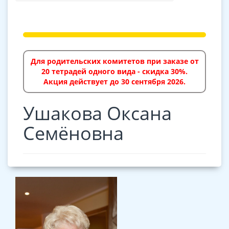
Новинки
Презентация компании
Бюджетным организациям
Популярные авторы
Для родительских комитетов при заказе от
Издать книгу
20 тетрадей одного вида - скидка 30%.
Акция действует до 30 сентября 2026.
Каталоги и презентации (pdf)
Видеообзоры продукции
Ушакова Оксана
Способы доставки
Семёновна
Где купить?
Контакты
#Больше, чем бизнес