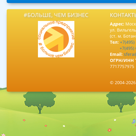
#БОЛЬШЕ, ЧЕМ БИЗНЕС
КОНТАКТ
Адрес:
Москв
ул. Вильгель
(ст. м. Бота
Тел:
+7(495)
+7(495)
Email:
sfera
ОГРН/ИНН 
7717757975
© 2004-202