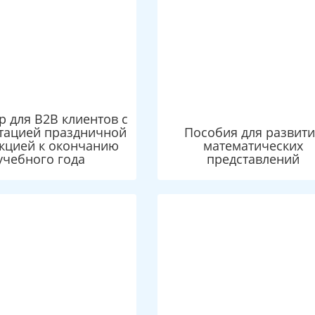
р для B2B клиентов с
тацией праздничной
Пособия для развит
кцией к окончанию
математических
учебного года
представлений