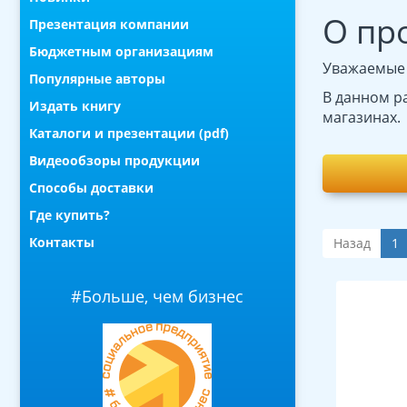
О пр
Презентация компании
Бюджетным организациям
Уважаемые 
Популярные авторы
В данном р
Издать книгу
магазинах.
Каталоги и презентации (pdf)
Видеообзоры продукции
Способы доставки
Где купить?
Контакты
Назад
1
#Больше, чем бизнес