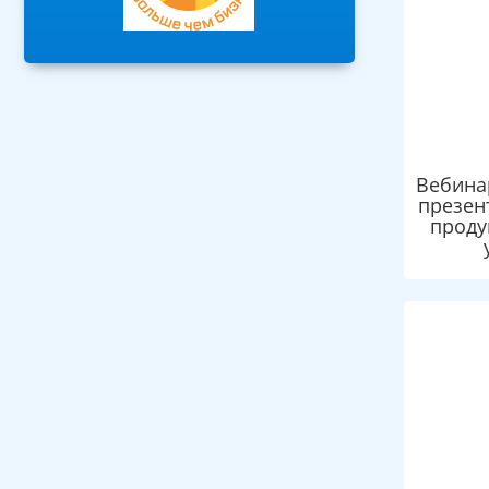
Вебина
презен
проду