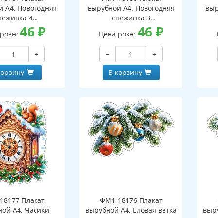
й А4. Новогодняя
вырубной А4. Новогодняя
выр
нежинка 4
снежинка 3
оронний, ВД-лак)
46
₽
(двухсторонний, ВД-лак)
46
₽
(д
 розн:
Цена розн:
+
−
+
корзину
В корзину
18177 Плакат
ФМ1-18176 Плакат
ной А4. Часики
вырубной А4. Еловая ветка
выру