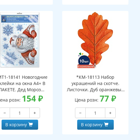
Т1-18141 Новогодние
*КМ-18113 Набор
клейки на окна А4+ В
украшений на скотче.
ПАКЕТЕ. Дед Мороз
Листочки. Дуб оранжевый
ядывает в окно (видны
154
₽
(10 шт. в наборе,
77
₽
ена розн:
Цена розн:
с обеих сторон,
двухсторонняя, ВД-лак)
многоразовые, в
−
+
−
+
ивидуальной упаковке,
вроподвесом и клеевым
В корзину
В корзину
клапаном)