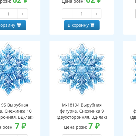
 розн:
Цена розн:
+
−
+
корзину
В корзину
195 Вырубная
М-18194 Вырубная
а. Снежинка 10
фигурка. Снежинка 9
ф
оронняя, ВД-лак)
(двухсторонняя, ВД-лак)
(д
7
₽
7
₽
а розн:
Цена розн: