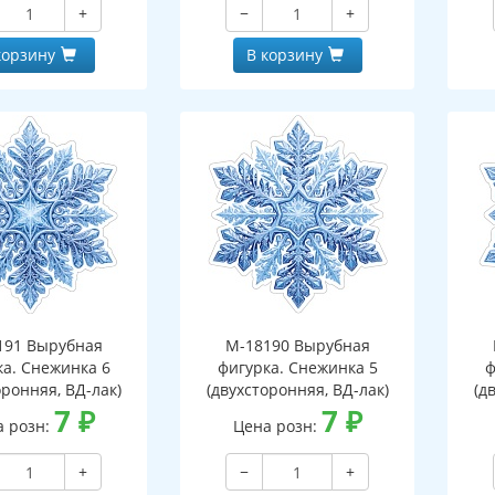
+
−
+
корзину
В корзину
191 Вырубная
М-18190 Вырубная
ка. Снежинка 6
фигурка. Снежинка 5
ф
оронняя, ВД-лак)
(двухсторонняя, ВД-лак)
(д
7
₽
7
₽
а розн:
Цена розн:
+
−
+