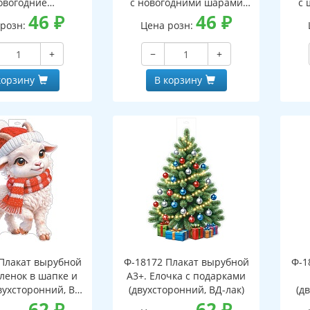
овогодние
с новогодними шарами
с 
оронний, ВД-лак)
46
₽
(двухсторонний, ВД-лак)
46
₽
(д
 розн:
Цена розн:
+
−
+
корзину
В корзину
Плакат вырубной
Ф-18172 Плакат вырубной
Ф-1
зленок в шапке и
А3+. Елочка с подарками
вухсторонний, ВД-
(двухсторонний, ВД-лак)
(д
лак)
62
₽
62
₽