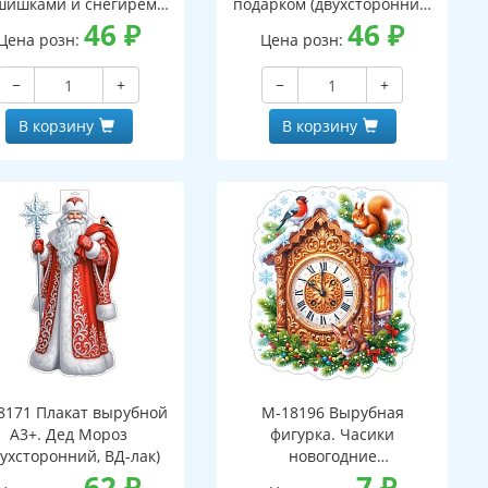
шишками и снегирем
подарком (двухсторонний,
вухсторонний, ВД-лак)
46
₽
ВД-лак)
46
₽
Цена розн:
Цена розн:
−
+
−
+
В корзину
В корзину
8171 Плакат вырубной
М-18196 Вырубная
А3+. Дед Мороз
фигурка. Часики
вухсторонний, ВД-лак)
новогодние
62
₽
(двухсторонняя, ВД-лак)
7
₽