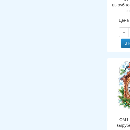
вырубно
с
(двухст
Цена
−
В 
ФМ1-
выруб