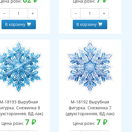
Цена розн:
Цена розн:
−
+
−
+
В корзину
В корзину
М-18193 Вырубная
М-18192 Вырубная
игурка. Снежинка 8
фигурка. Снежинка 7
вухсторонняя, ВД-лак)
(двухсторонняя, ВД-лак)
7
₽
7
₽
Цена розн:
Цена розн: