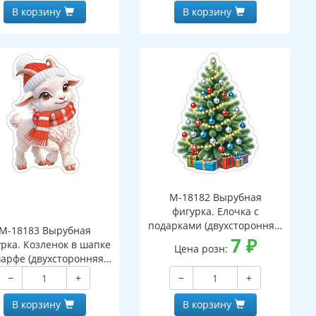
В корзину
В корзину
М-18182 Вырубная
фигурка. Елочка с
подарками (двухсторонняя,
М-18183 Вырубная
ВД-лак)
7
₽
рка. Козленок в шапке
Цена розн:
арфе (двухсторонняя,
ВД-лак)
−
+
−
+
В корзину
В корзину