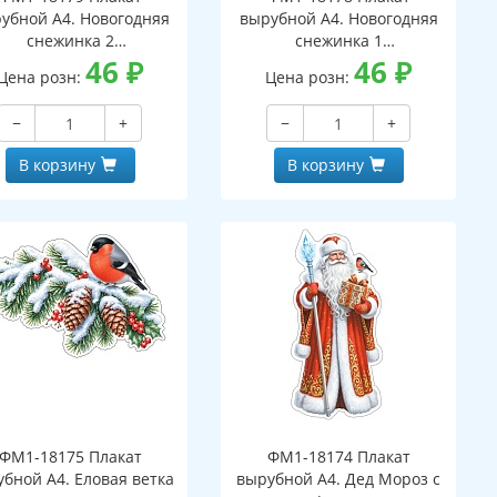
убной А4. Новогодняя
вырубной А4. Новогодняя
снежинка 2
снежинка 1
вухсторонний, ВД-лак)
46
₽
(двухсторонний, ВД-лак)
46
₽
Цена розн:
Цена розн:
−
+
−
+
В корзину
В корзину
ФМ1-18175 Плакат
ФМ1-18174 Плакат
бной А4. Еловая ветка
вырубной А4. Дед Мороз с