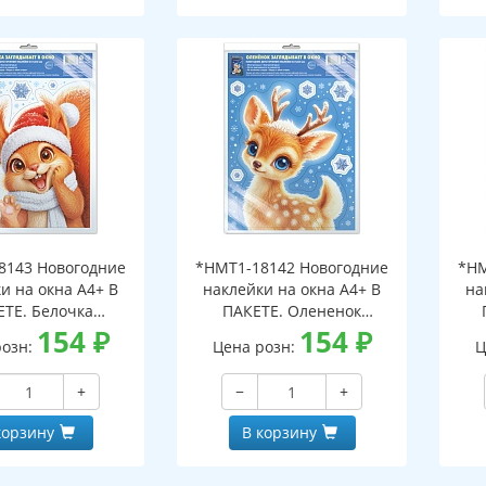
8143 Новогодние
*НМТ1-18142 Новогодние
*НМ
и на окна А4+ В
наклейки на окна А4+ В
на
ЕТЕ. Белочка
ПАКЕТЕ. Олененок
ает в окно (видны
154
₽
заглядывает в окно (видны
154
₽
загл
розн:
Цена розн:
Ц
беих сторон,
с обеих сторон,
горазовые, в
многоразовые, в
+
−
+
альной упаковке,
индивидуальной упаковке,
инд
двесом и клеевым
с европодвесом и клеевым
с е
корзину
В корзину
лапаном)
клапаном)