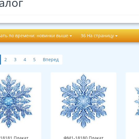
алог
ать по времени: новинки выше
36 На страницу
2
3
4
5
Вперед
18181 Плакат
ФМ1-18180 Плакат