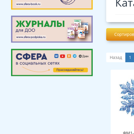
Кат
Сортиров
Назад
1
ФМ1-