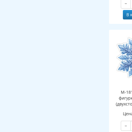
−
В 
М-18
фигур
(двухст
Цен
−