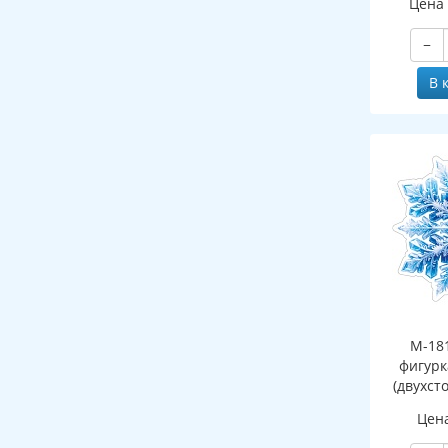
Цена
−
В 
М-18
фигурк
(двухст
Цен