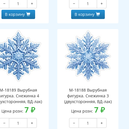
−
+
−
+
В корзину
В корзину
М-18189 Вырубная
М-18188 Вырубная
игурка. Снежинка 4
фигурка. Снежинка 3
вухсторонняя, ВД-лак)
(двухсторонняя, ВД-лак)
7
₽
7
₽
Цена розн:
Цена розн:
−
+
−
+