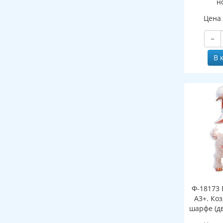
н
(двухст
Цена
−
В 
Ф-18173 
А3+. Ко
шарфе (д