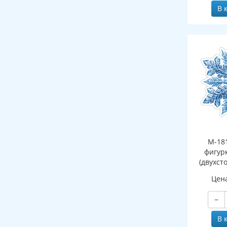
В 
М-18
фигур
(двухст
Цен
−
В 