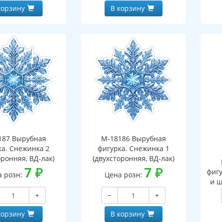
корзину
В корзину
187 Вырубная
М-18186 Вырубная
ка. Снежинка 2
фигурка. Снежинка 1
оронняя, ВД-лак)
(двухсторонняя, ВД-лак)
7
₽
7
₽
фигу
а розн:
Цена розн:
и ш
+
−
+
корзину
В корзину