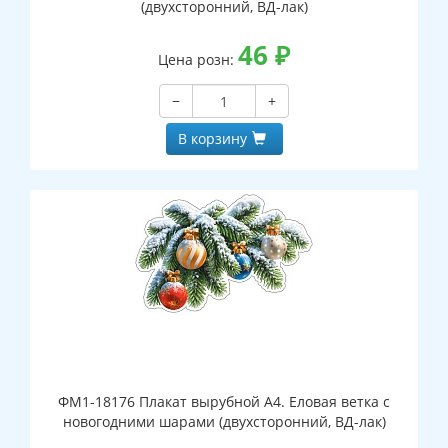
(двухсторонний, ВД-лак)
46
₽
Цена розн:
−
+
В корзину
ФМ1-18176 Плакат вырубной А4. Еловая ветка с
новогодними шарами (двухсторонний, ВД-лак)