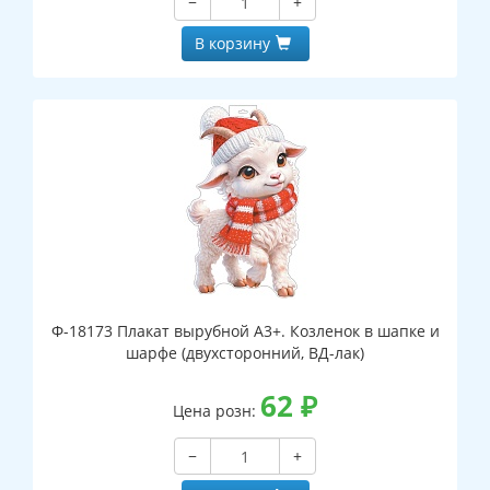
−
+
В корзину
Ф-18173 Плакат вырубной А3+. Козленок в шапке и
шарфе (двухсторонний, ВД-лак)
62
₽
Цена розн:
−
+