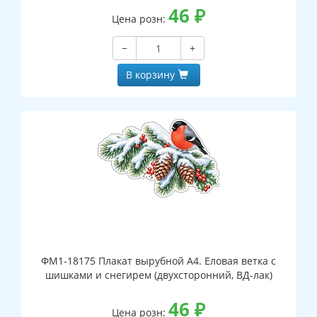
46
₽
Цена розн:
−
+
В корзину
ФМ1-18175 Плакат вырубной А4. Еловая ветка с
шишками и снегирем (двухсторонний, ВД-лак)
46
₽
Цена розн: