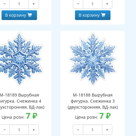
−
+
−
+
В корзину
В корзину
М-18189 Вырубная
М-18188 Вырубная
игурка. Снежинка 4
фигурка. Снежинка 3
вухсторонняя, ВД-лак)
(двухсторонняя, ВД-лак)
7
₽
7
₽
Цена розн:
Цена розн:
−
+
−
+