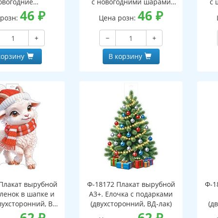
овогодние
с новогодними шарами
с 
оронний, ВД-лак)
46
₽
(двухсторонний, ВД-лак)
46
₽
(д
 розн:
Цена розн:
+
−
+
корзину
В корзину
Плакат вырубной
Ф-18172 Плакат вырубной
Ф-1
зленок в шапке и
А3+. Елочка с подарками
вухсторонний, ВД-
(двухсторонний, ВД-лак)
(д
лак)
62
₽
62
₽