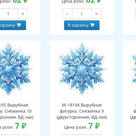
 розн:
Цена розн:
+
−
+
корзину
В корзину
195 Вырубная
М-18194 Вырубная
а. Снежинка 10
фигурка. Снежинка 9
ф
оронняя, ВД-лак)
(двухсторонняя, ВД-лак)
(д
7
₽
7
₽
а розн:
Цена розн: