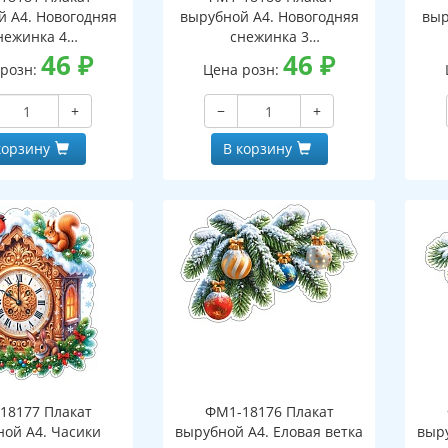
й А4. Новогодняя
вырубной А4. Новогодняя
выр
нежинка 4
снежинка 3
оронний, ВД-лак)
46
₽
(двухсторонний, ВД-лак)
46
₽
(д
 розн:
Цена розн:
+
−
+
корзину
В корзину
18177 Плакат
ФМ1-18176 Плакат
ной А4. Часики
вырубной А4. Еловая ветка
выру