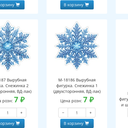
корзину
В корзину
187 Вырубная
М-18186 Вырубная
ка. Снежинка 2
фигурка. Снежинка 1
оронняя, ВД-лак)
(двухсторонняя, ВД-лак)
7
₽
7
₽
фигу
а розн:
Цена розн:
и ш
+
−
+
корзину
В корзину