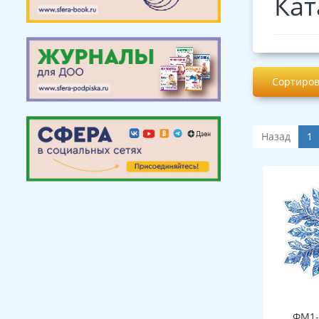
Кат
Сортиров
Назад
1
ФМ1-