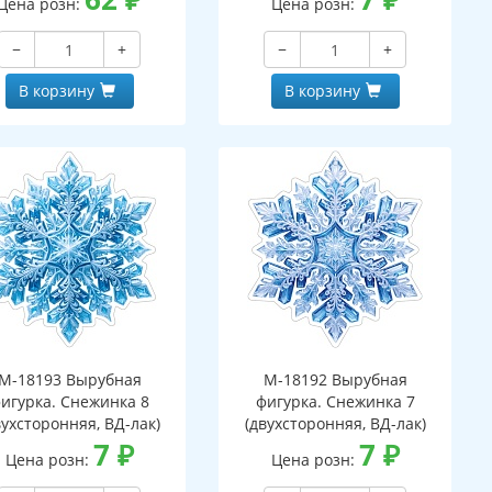
Цена розн:
Цена розн:
−
+
−
+
В корзину
В корзину
М-18193 Вырубная
М-18192 Вырубная
игурка. Снежинка 8
фигурка. Снежинка 7
вухсторонняя, ВД-лак)
(двухсторонняя, ВД-лак)
7
₽
7
₽
Цена розн:
Цена розн: