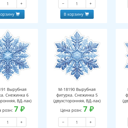
+
−
+
корзину
В корзину
191 Вырубная
М-18190 Вырубная
ка. Снежинка 6
фигурка. Снежинка 5
ф
оронняя, ВД-лак)
(двухсторонняя, ВД-лак)
(д
7
₽
7
₽
а розн:
Цена розн:
+
−
+