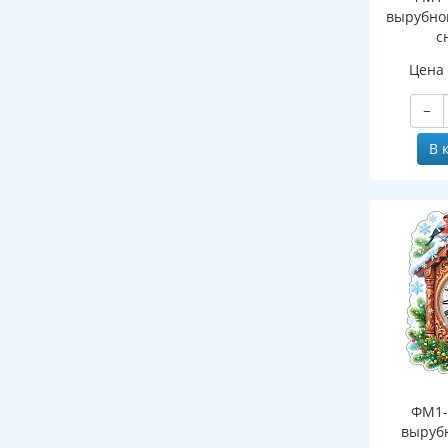
вырубно
с
(двухст
Цена
−
В 
ФМ1-
выруб