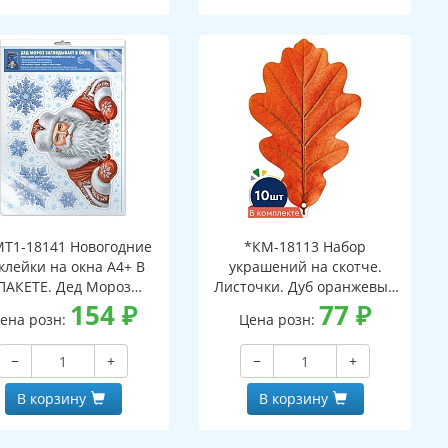
Т1-18141 Новогодние
*КМ-18113 Набор
клейки на окна А4+ В
украшений на скотче.
ПАКЕТЕ. Дед Мороз
Листочки. Дуб оранжевый
ядывает в окно (видны
154
₽
(10 шт. в наборе,
77
₽
ена розн:
Цена розн:
с обеих сторон,
двухсторонняя, ВД-лак)
многоразовые, в
−
+
−
+
ивидуальной упаковке,
вроподвесом и клеевым
В корзину
В корзину
клапаном)