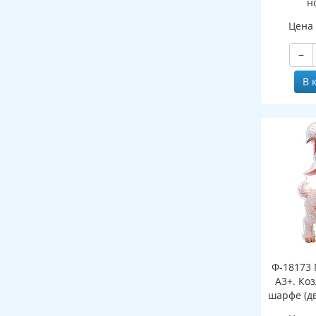
н
(двухст
Цена
−
В 
Ф-18173 
А3+. Ко
шарфе (д