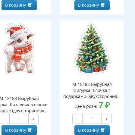
В корзину
В корзину
М-18182 Вырубная
фигурка. Елочка с
подарками (двухсторонняя,
М-18183 Вырубная
ВД-лак)
7
₽
рка. Козленок в шапке
Цена розн:
арфе (двухсторонняя,
ВД-лак)
−
+
−
+
В корзину
В корзину