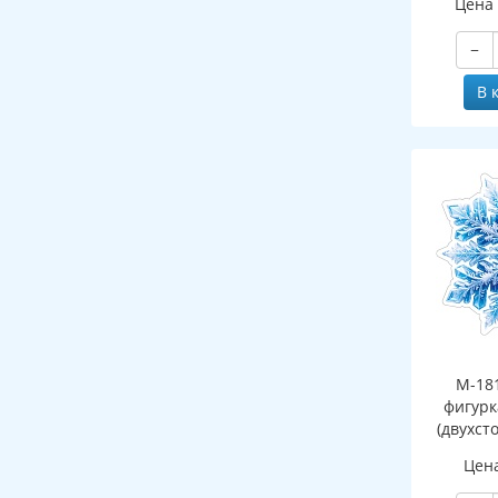
Цена
−
В 
М-18
фигурк
(двухст
Цен