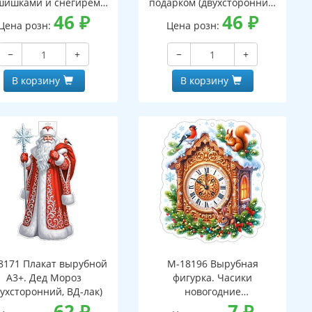
шишками и снегирем
подарком (двухсторонний,
вухсторонний, ВД-лак)
46
₽
ВД-лак)
46
₽
Цена розн:
Цена розн:
−
+
−
+
В корзину
В корзину
8171 Плакат вырубной
М-18196 Вырубная
А3+. Дед Мороз
фигурка. Часики
вухсторонний, ВД-лак)
новогодние
62
₽
(двухсторонняя, ВД-лак)
7
₽