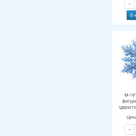
−
В 
М-18
фигур
(двухст
Цен
−