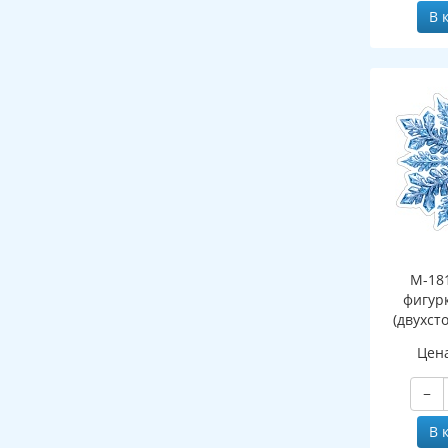
В 
М-18
фигур
(двухст
Цен
−
В 