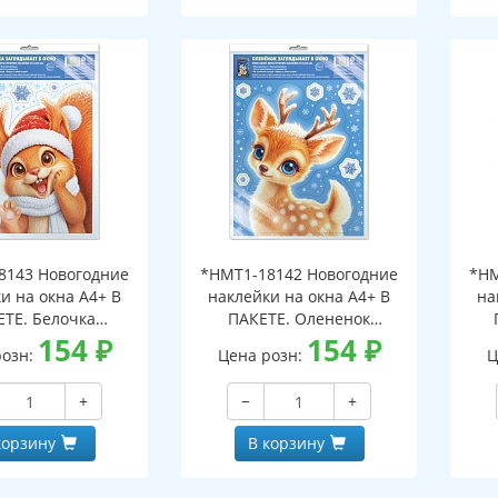
8143 Новогодние
*НМТ1-18142 Новогодние
*НМ
и на окна А4+ В
наклейки на окна А4+ В
на
ЕТЕ. Белочка
ПАКЕТЕ. Олененок
ает в окно (видны
154
₽
заглядывает в окно (видны
154
₽
загл
розн:
Цена розн:
Ц
беих сторон,
с обеих сторон,
горазовые, в
многоразовые, в
+
−
+
альной упаковке,
индивидуальной упаковке,
инд
двесом и клеевым
с европодвесом и клеевым
с е
корзину
В корзину
лапаном)
клапаном)