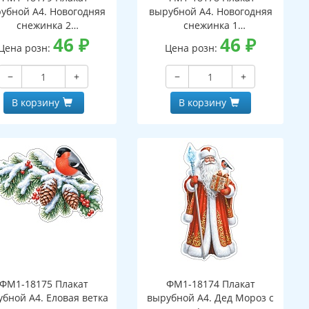
убной А4. Новогодняя
вырубной А4. Новогодняя
снежинка 2
снежинка 1
вухсторонний, ВД-лак)
46
₽
(двухсторонний, ВД-лак)
46
₽
Цена розн:
Цена розн:
−
+
−
+
В корзину
В корзину
ФМ1-18175 Плакат
ФМ1-18174 Плакат
бной А4. Еловая ветка
вырубной А4. Дед Мороз с