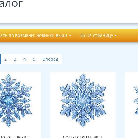
алог
ать по времени: новинки выше
36 На страницу
2
3
4
5
Вперед
18181 Плакат
ФМ1-18180 Плакат