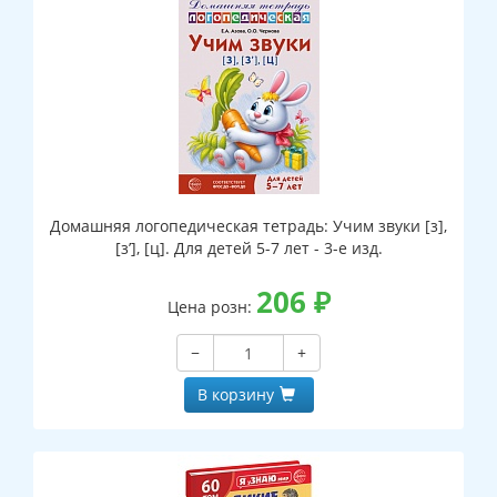
Домашняя логопедическая тетрадь: Учим звуки [з],
[з’], [ц]. Для детей 5-7 лет - 3-е изд.
206
₽
Цена розн:
−
+
В корзину