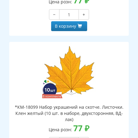
77
₽
Цена розн:
−
+
В корзину
*КМ-18099 Набор украшений на скотче. Листочки.
Клен желтый (10 шт. в наборе, двухсторонняя, ВД-
лак)
77
₽
Цена розн: