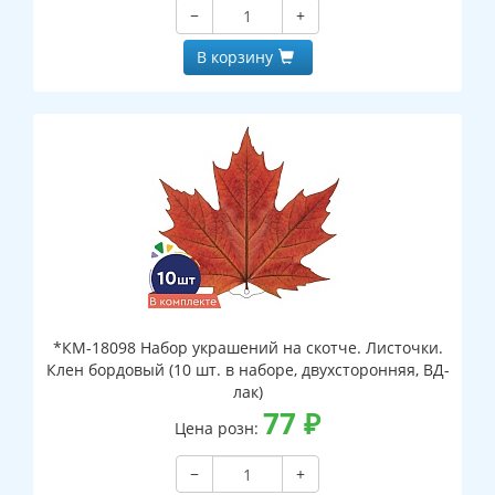
−
+
В корзину
*КМ-18098 Набор украшений на скотче. Листочки.
Клен бордовый (10 шт. в наборе, двухсторонняя, ВД-
лак)
77
₽
Цена розн:
−
+