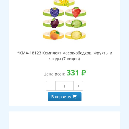
*КМА-18123 Комплект масок-ободков. Фрукты и
ягоды (7 видов)
331
₽
Цена розн:
−
+
В корзину