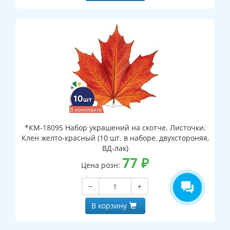
*КМ-18095 Набор украшений на скотче. Листочки.
Клен желто-красный (10 шт. в наборе, двухстороняя,
ВД-лак)
77
₽
Цена розн:
−
+
В корзину