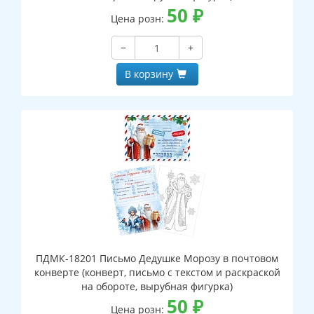
50
₽
Цена розн:
−
+
В корзину
ПДМК-18201 Письмо Дедушке Морозу в почтовом
конверте (конверт, письмо с текстом и раскраской
на обороте, вырубная фигурка)
50
₽
Цена розн: