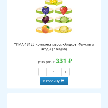
*КМА-18123 Комплект масок-ободков. Фрукты и
ягоды (7 видов)
331
₽
Цена розн:
−
+
В корзину