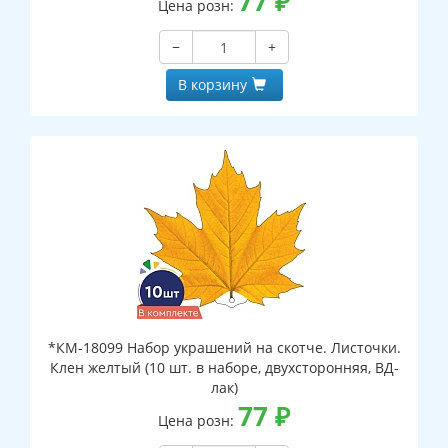
77
₽
Цена розн:
−
+
В корзину
*КМ-18099 Набор украшений на скотче. Листочки.
Клен желтый (10 шт. в наборе, двухсторонняя, ВД-
лак)
77
₽
Цена розн: