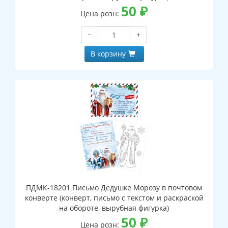
50
₽
Цена розн:
−
+
В корзину
ПДМК-18201 Письмо Дедушке Морозу в почтовом
конверте (конверт, письмо с текстом и раскраской
на обороте, вырубная фигурка)
50
₽
Цена розн: