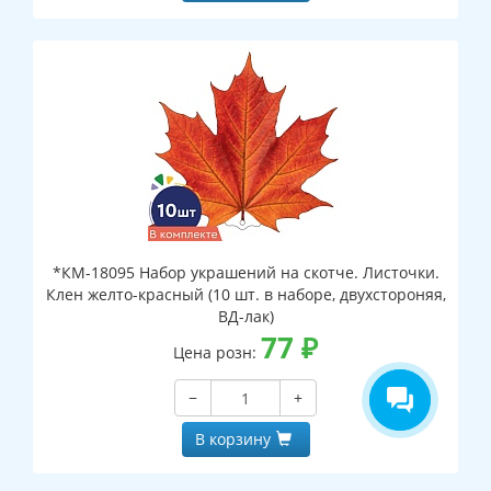
*КМ-18095 Набор украшений на скотче. Листочки.
Клен желто-красный (10 шт. в наборе, двухстороняя,
ВД-лак)
77
₽
Цена розн:
−
+
В корзину