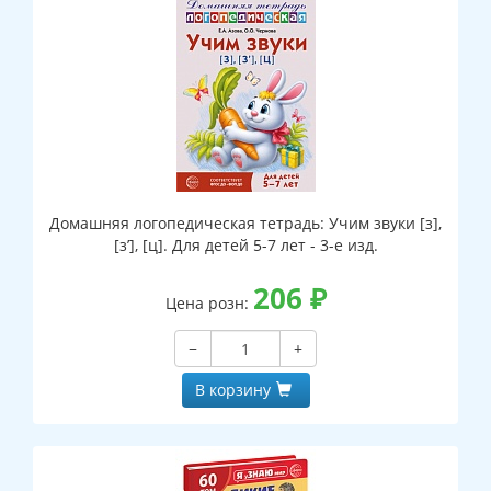
Домашняя логопедическая тетрадь: Учим звуки [з],
[з’], [ц]. Для детей 5-7 лет - 3-е изд.
206
₽
Цена розн:
−
+
В корзину