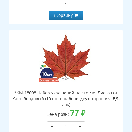
−
+
В корзину
*КМ-18098 Набор украшений на скотче. Листочки.
Клен бордовый (10 шт. в наборе, двухсторонняя, ВД-
лак)
77
₽
Цена розн:
−
+