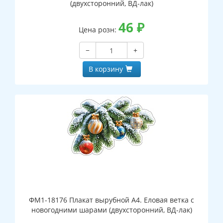
(двухсторонний, ВД-лак)
46
₽
Цена розн:
−
+
В корзину
ФМ1-18176 Плакат вырубной А4. Еловая ветка с
новогодними шарами (двухсторонний, ВД-лак)