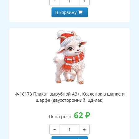
−
+
В корзину
Ф-18173 Плакат вырубной А3+. Козленок в шапке и
шарфе (двухсторонний, ВД-лак)
62
₽
Цена розн:
−
+