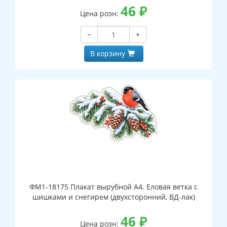
46
₽
Цена розн:
−
+
В корзину
ФМ1-18175 Плакат вырубной А4. Еловая ветка с
шишками и снегирем (двухсторонний, ВД-лак)
46
₽
Цена розн: