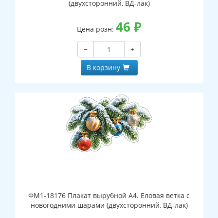
(двухсторонний, ВД-лак)
46
₽
Цена розн:
−
+
В корзину
ФМ1-18176 Плакат вырубной А4. Еловая ветка с
новогодними шарами (двухсторонний, ВД-лак)