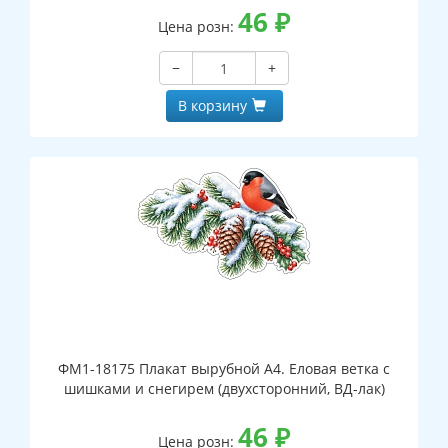
46
₽
Цена розн:
−
+
В корзину
ФМ1-18175 Плакат вырубной А4. Еловая ветка с
шишками и снегирем (двухсторонний, ВД-лак)
46
₽
Цена розн: