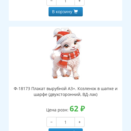
−
+
В корзину
Ф-18173 Плакат вырубной А3+. Козленок в шапке и
шарфе (двухсторонний, ВД-лак)
62
₽
Цена розн:
−
+